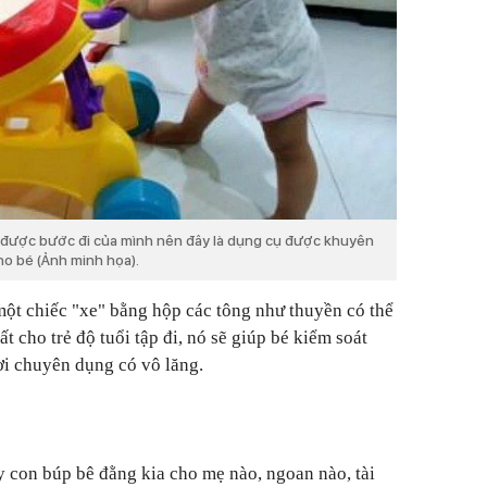
t được bước đi của mình nên đây là dụng cụ được khuyên
ho bé (Ảnh minh họa).
một chiếc "xe" bằng hộp các tông như thuyền có thể
hất cho trẻ độ tuổi tập đi, nó sẽ giúp bé kiểm soát
ơi chuyên dụng có vô lăng.
y con búp bê đằng kia cho mẹ nào, ngoan nào, tài