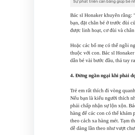
Sự phát triển cân bằng giúp bé n
Bác sĩ Honaker khuyên rằng: "
bạn, đặt chân bé ở trước đùi 
được linh hoạt, cơ đùi và chân
Hoặc các bố mẹ có thể ngồi ng
thuộc với con. Bác sĩ Honaker 
dẫn bé vài bước đầu, thả tay r
4. Đừng ngần ngại khi phải d
Trẻ em rất thích đi vòng quan
Nếu bạn là kiểu người thích n
phải chấp nhận sự lộn xộn. B
hàng để các con có thể khám p
theo cách xa hàng mét. Tạm th
dễ dàng lần theo như vượt chư