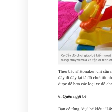
Xe đẩy đồ chơi giúp bé kiểm soá
dùng thay vì mua xe tập đi tròn c
Theo bác sĩ Honaker, chỉ cần 
đẩy đi đẩy lại là đồ chơi tốt n
được dễ hơn các loại xe đồ ch
6. Quên ngợi bé
Bạn có từng "dụ" bé kiểu: "Lấ