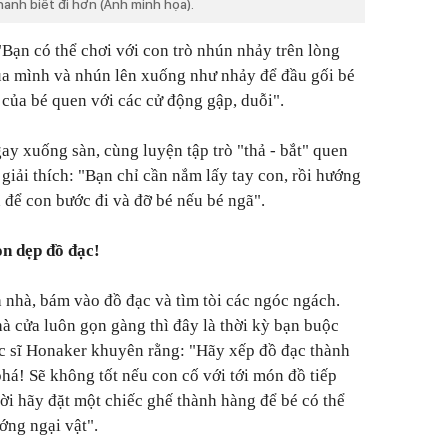
hanh biết đi hơn (Ảnh minh họa).
Bạn có thể chơi với con trò nhún nhảy trên lòng
của mình và nhún lên xuống như nhảy để đầu gối bé
 của bé quen với các cử động gập, duỗi".
ay xuống sàn, cùng luyện tập trò "thả - bắt" quen
giải thích: "Bạn chỉ cần nắm lấy tay con, rồi hướng
a để con bước đi và đỡ bé nếu bé ngã".
ọn dẹp đồ đạc!
h nhà, bám vào đồ đạc và tìm tòi các ngóc ngách.
hà cửa luôn gọn gàng thì đây là thời kỳ bạn buộc
ác sĩ Honaker khuyên rằng: "Hãy xếp đồ đạc thành
há! Sẽ không tốt nếu con cố với tới món đồ tiếp
ời hãy đặt một chiếc ghế thành hàng để bé có thể
ớng ngại vật".