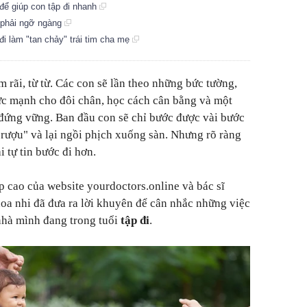
để giúp con tập đi nhanh
ẹ phải ngỡ ngàng
p đi làm "tan chảy" trái tim cha mẹ
m rãi, từ từ. Các con sẽ lần theo những bức tường,
sức mạnh cho đôi chân, học cách cân bằng và một
 đứng vững. Ban đầu con sẽ chỉ bước được vài bước
 rượu" và lại ngồi phịch xuống sàn. Nhưng rõ ràng
i tự tin bước đi hơn.
p cao của website yourdoctors.online và bác sĩ
hoa nhi đã đưa ra lời khuyên để cân nhắc những việc
nhà mình đang trong tuổi
tập đi
.