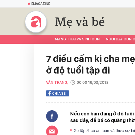
EMAGAZINE
Mẹ và bé
MANG THAI VÀ SINH CON
NUÔI DẠY CON C
7 điều cấm kị cha mẹ
ở độ tuổi tập đi
VÂN TRANG,
00:00 16/03/2018
CHIA SẺ
Nếu con bạn đang ở độ tuổi 
sau đây, để bé có quãng thờ
Xe tập đi có an toàn và thực sự h