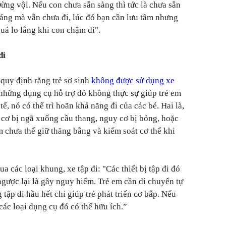
ừng vội. Nếu con chưa sẵn sàng thì tức là chưa sẵn
áng mà vẫn chưa đi, lúc đó bạn cần lưu tâm nhưng
uá lo lắng khi con chậm đi".
đi
quy định rằng trẻ sơ sinh
không được sử dụng xe
 những dụng cụ hỗ trợ đó không thực sự giúp trẻ em
tế, nó có thể trì hoãn khả năng đi của các bé. Hai là,
y cơ bị ngã xuống cầu thang, nguy cơ bị bỏng, hoặc
em chưa thể giữ thăng bằng và kiểm soát cơ thể khi
ua các loại khung, xe tập đi: "Các thiết bị tập đi đó
ngược lại là gây nguy hiểm. Trẻ em cần di chuyển tự
 tập đi hầu hết chỉ giúp trẻ phát triển cơ bắp. Nếu
ác loại dụng cụ đó có thể hữu ích.”