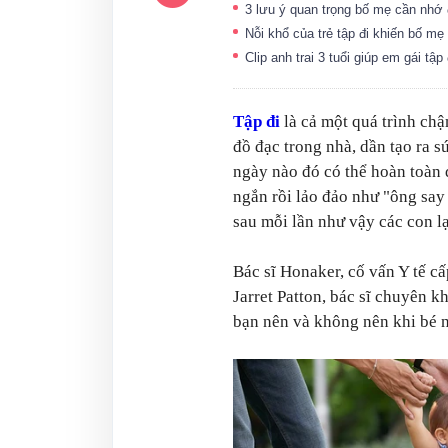
3 lưu ý quan trọng bố mẹ cần nhớ 
Nỗi khổ của trẻ tập đi khiến bố m
Clip anh trai 3 tuổi giúp em gái tậ
Tập đi
là cả một quá trình chậ
đồ đạc trong nhà, dần tạo ra 
ngày nào đó có thể hoàn toàn
ngắn rồi lảo đảo như "ông say
sau mỗi lần như vậy các con lạ
Bác sĩ Honaker, cố vấn Y tế cấ
Jarret Patton, bác sĩ chuyên k
bạn nên và không nên khi bé 