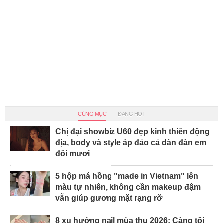
CÙNG MỤC
ĐANG HOT
Chị đại showbiz U60 đẹp kinh thiên động
địa, body và style áp đảo cả dàn đàn em
đôi mươi
5 hộp má hồng "made in Vietnam" lên
màu tự nhiên, không cần makeup đậm
vẫn giúp gương mặt rạng rỡ
8 xu hướng nail mùa thu 2026: Càng tối