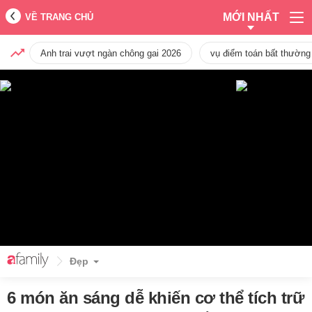
MỚI NHẤT
VỀ TRANG CHỦ
Anh trai vượt ngàn chông gai 2026
vụ điểm toán bất thường
Đẹp
6 món ăn sáng dễ khiến cơ thể tích trữ