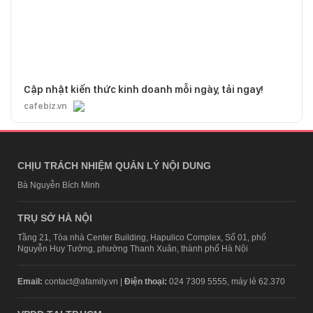
Cập nhật kiến thức kinh doanh mỗi ngày, tải ngay!
cafebiz.vn
CHỊU TRÁCH NHIỆM QUẢN LÝ NỘI DUNG
Bà Nguyễn Bích Minh
TRỤ SỞ HÀ NỘI
Tầng 21, Tòa nhà Center Building, Hapulico Complex, Số 01, phố
Nguyễn Huy Tưởng, phường Thanh Xuân, thành phố Hà Nội
Email:
contact@afamily.vn |
Điện thoại:
024 7309 5555, máy lẻ 62.370