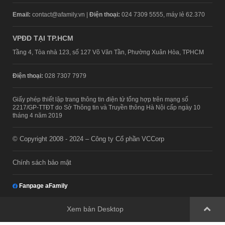
Email:
contact@afamily.vn |
Điện thoại:
024 7309 5555, máy lẻ 62.370
VPĐD TẠI TP.HCM
Tầng 4, Tòa nhà 123, số 127 Võ Văn Tần, Phường Xuân Hòa, TPHCM
Điện thoại:
028 7307 7979
Giấy phép thiết lập trang thông tin điện tử tổng hợp trên mạng số
2217/GP-TTĐT do Sở Thông tin và Truyền thông Hà Nội cấp ngày 10
tháng 4 năm 2019
© Copyright 2008 - 2024 – Công ty Cổ phần VCCorp
Chính sách bảo mật
Fanpage aFamily
Xem bản Desktop