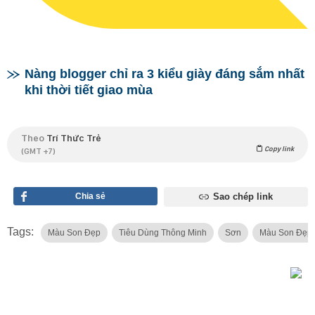
Nàng blogger chỉ ra 3 kiểu giày đáng sắm nhất
khi thời tiết giao mùa
Theo
Trí Thức Trẻ
Copy link
(GMT +7)
Chia sẻ
Sao chép link
Tags:
Màu Son Đẹp
Tiêu Dùng Thông Minh
Sơn
Màu Son Đẹp