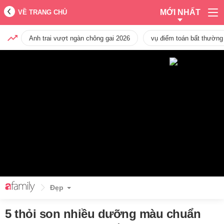
MỚI NHẤT
VỀ TRANG CHỦ
Anh trai vượt ngàn chông gai 2026
vụ điểm toán bất thường
Đẹp
5 thỏi son nhiều dưỡng màu chuẩn