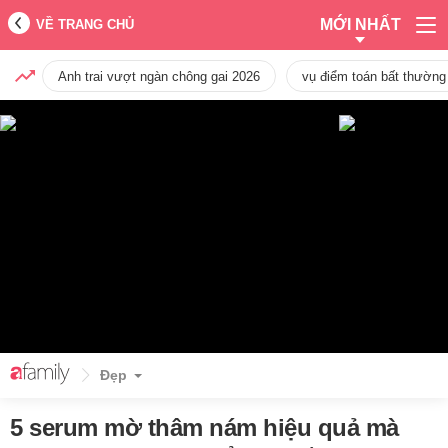
MỚI NHẤT
VỀ TRANG CHỦ
Anh trai vượt ngàn chông gai 2026
vụ điểm toán bất thường
Đẹp
5 serum mờ thâm nám hiệu quả mà