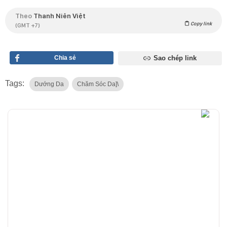
Theo
Thanh Niên Việt
Copy link
(GMT +7)
Chia sẻ
Sao chép link
Tags:
Dướng Da
Chăm Sóc Da]\