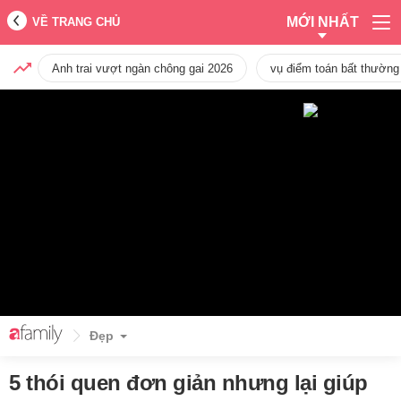
MỚI NHẤT
VỀ TRANG CHỦ
Anh trai vượt ngàn chông gai 2026
vụ điểm toán bất thường
Đẹp
5 thói quen đơn giản nhưng lại giúp