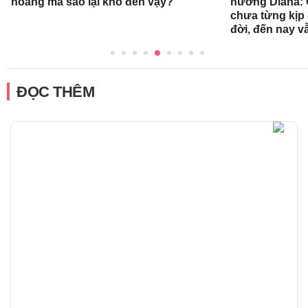
hoàng mà sao lại khó đến vậy?"
nương Diana: 
chưa từng kịp 
đời, đến nay v
ĐỌC THÊM