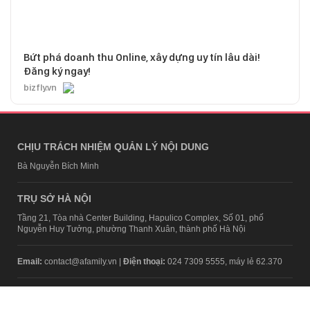
Bứt phá doanh thu Online, xây dựng uy tín lâu dài!
Đăng ký ngay!
bizfly.vn
CHỊU TRÁCH NHIỆM QUẢN LÝ NỘI DUNG
Bà Nguyễn Bích Minh
TRỤ SỞ HÀ NỘI
Tầng 21, Tòa nhà Center Building, Hapulico Complex, Số 01, phố
Nguyễn Huy Tưởng, phường Thanh Xuân, thành phố Hà Nội
Email:
contact@afamily.vn |
Điện thoại:
024 7309 5555, máy lẻ 62.370
VPĐD TẠI TP.HCM