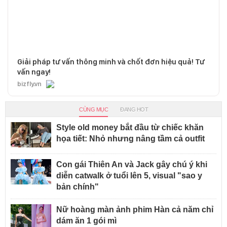
Giải pháp tư vấn thông minh và chốt đơn hiệu quả! Tư
vấn ngay!
bizfly.vn
CÙNG MỤC
ĐANG HOT
Style old money bắt đầu từ chiếc khăn
họa tiết: Nhỏ nhưng nâng tầm cả outfit
Con gái Thiên An và Jack gây chú ý khi
diễn catwalk ở tuổi lên 5, visual "sao y
bản chính"
Nữ hoàng màn ảnh phim Hàn cả năm chỉ
dám ăn 1 gói mì