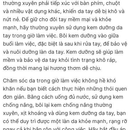
thường xuyên phải tiếp xúc với bàn phím, chuột
và nhiều vật dụng khác, khiến da tay dễ bị khô và
nứt nẻ. Để giữ cho đôi tay mềm mại và khỏe
mạnh, hãy thường xuyên sử dụng kem dưỡng da
tay trong giờ làm việc. Bôi kem dưỡng vào giữa
buổi làm việc, đặc biệt là sau khi rửa tay, để bảo vệ
và nuôi dưỡng làn da tay. Kem dưỡng sẽ giúp làm
mềm và bảo vệ da tay khỏi tình trạng khô ráp,
đồng thời mang lại hương thơm dễ chịu.
Chăm sóc da trong giờ làm việc không hề khó
khăn nếu bạn biết cách thực hiện những thói quen
đơn giản. Bằng cách uống đủ nước, sử dụng kem
chống nắng, bôi lại kem chống nắng thường
xuyên, xịt khoáng và dùng kem dưỡng da tay, bạn
có thể duy trì được một làn da khỏe mạnh, rạng rỡ
ngay cả khi bận rộn với công việc. Hãy bắt đầu áp