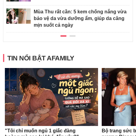
Mùa Thu rất cần: 5 kem chống nắng vừa
bảo vệ da vừa dưỡng ẩm, giúp da căng
mịn suốt cả ngày
TIN NỔI BẬT AFAMILY
"Tôi chỉ muốn ngủ 1 giấc đàng
Bộ trang sức b