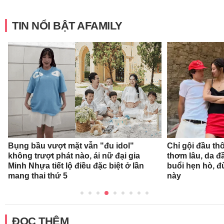
TIN NỔI BẬT AFAMILY
Bụng bầu vượt mặt vẫn "đu idol"
Chỉ gội đầu th
không trượt phát nào, ái nữ đại gia
thơm lâu, da đ
Minh Nhựa tiết lộ điều đặc biệt ở lần
buổi hẹn hò, 
mang thai thứ 5
này
ĐỌC THÊM