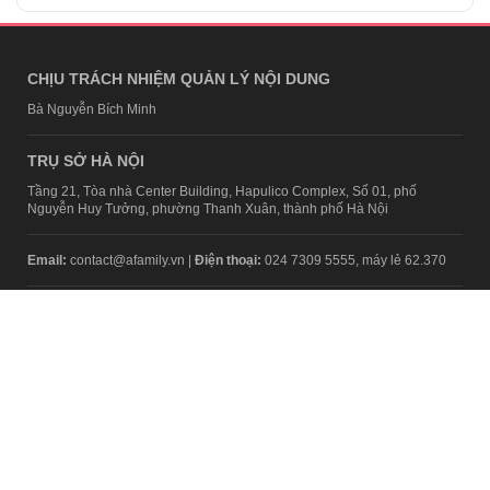
CHỊU TRÁCH NHIỆM QUẢN LÝ NỘI DUNG
Bà Nguyễn Bích Minh
TRỤ SỞ HÀ NỘI
Tầng 21, Tòa nhà Center Building, Hapulico Complex, Số 01, phố
Nguyễn Huy Tưởng, phường Thanh Xuân, thành phố Hà Nội
Email:
contact@afamily.vn |
Điện thoại:
024 7309 5555, máy lẻ 62.370
VPĐD TẠI TP.HCM
Tầng 4, Tòa nhà 123, số 127 Võ Văn Tần, Phường Xuân Hòa, TPHCM
Điện thoại:
028 7307 7979
Giấy phép thiết lập trang thông tin điện tử tổng hợp trên mạng số
2217/GP-TTĐT do Sở Thông tin và Truyền thông Hà Nội cấp ngày 10
tháng 4 năm 2019