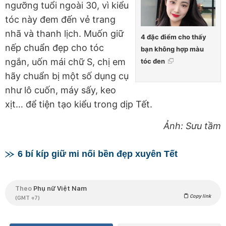
ngưỡng tuổi ngoài 30, vì kiểu
tóc này đem đến vẻ trang
nhã và thanh lịch. Muốn giữ
4 đặc điểm cho thấy
nếp chuẩn đẹp cho tóc
bạn không hợp màu
ngắn, uốn mái chữ S, chị em
tóc đen
hãy chuẩn bị một số dụng cụ
như lô cuốn, máy sấy, keo
xịt… để tiện tạo kiểu trong dịp Tết.
Ảnh: Sưu tầm
6 bí kíp giữ mi nối bền đẹp xuyên Tết
Theo
Phụ nữ Việt Nam
Copy link
(GMT +7)