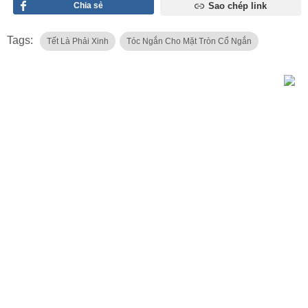
Chia sẻ
Sao chép link
Tags:
Tết Là Phải Xinh
Tóc Ngắn Cho Mặt Tròn Cổ Ngắn