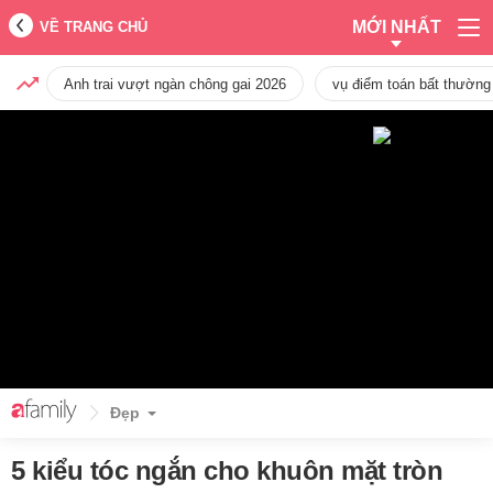
MỚI NHẤT
VỀ TRANG CHỦ
Anh trai vượt ngàn chông gai 2026
vụ điểm toán bất thường
Đẹp
5 kiểu tóc ngắn cho khuôn mặt tròn