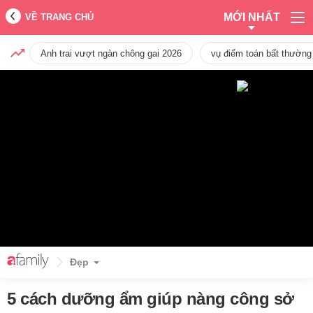
MỚI NHẤT
VỀ TRANG CHỦ
Anh trai vượt ngàn chông gai 2026
vụ điểm toán bất thường
Đẹp
5 cách dưỡng ẩm giúp nàng công sở