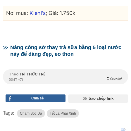
Nơi mua:
Kiehl's
; Giá: 1.750k
Nàng công sở thay trà sữa bằng 5 loại nước
này để dáng đẹp, eo thon
Theo
TRÍ THỨC TRẺ
Copy link
(GMT +7)
Chia sẻ
Sao chép link
Tags:
Cham Soc Da
Tết Là Phải Xinh