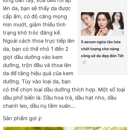
lòng bàn tay, xoa đều rồi áp
lên da, bạn sẽ thấy da được
cấp ẩm, có độ căng mọng
mịn mướt, giảm thiểu tình
trạng khô tróc đáng kể.
Ngoài cách thoa trực tiếp lên
5 serum ngừa lão hóa
da, bạn có thể nhỏ 1 đến 2
chất lượng cho nàng
công sở da đẹp đón Tết
giọt dầu dưỡng vào kem
dưỡng, trộn đều và thoa lên
da để tăng hiệu quả của kem
dưỡng. Tùy vào loại da, bạn
có thể chọn loại dầu dưỡng thích hợp. Một số loại
dầu phổ biến là: Dầu hoa trà, dầu hạt nho, dầu
chanh leo, dầu nụ tầm xuân...
Sản phẩm gợi ý: