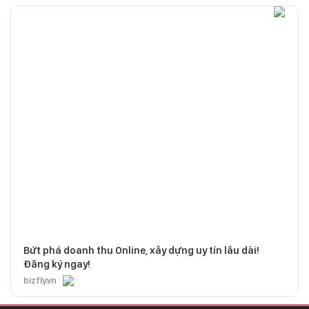
Bứt phá doanh thu Online, xây dựng uy tín lâu dài!
Đăng ký ngay!
bizfly.vn
CHỊU TRÁCH NHIỆM QUẢN LÝ NỘI DUNG