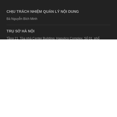
Bà Nguyễn Bích Minh
TRỤ SỞ HÀ NỘI
Tầng 21, Tòa nhà Center Building, Hapulico Complex, Số 01, phố
Nguyễn Huy Tưởng, phường Thanh Xuân, thành phố Hà Nội
Email:
contact@afamily.vn |
Điện thoại:
024 7309 5555, máy lẻ 62.370
VPĐD TẠI TP.HCM
Tầng 4, Tòa nhà 123, số 127 Võ Văn Tần, Phường Xuân Hòa, TPHCM
Điện thoại:
028 7307 7979
Giấy phép thiết lập trang thông tin điện tử tổng hợp trên mạng số
2217/GP-TTĐT do Sở Thông tin và Truyền thông Hà Nội cấp ngày 10
tháng 4 năm 2019
© Copyright 2008 - 2024 – Công ty Cổ phần VCCorp
Chính sách bảo mật