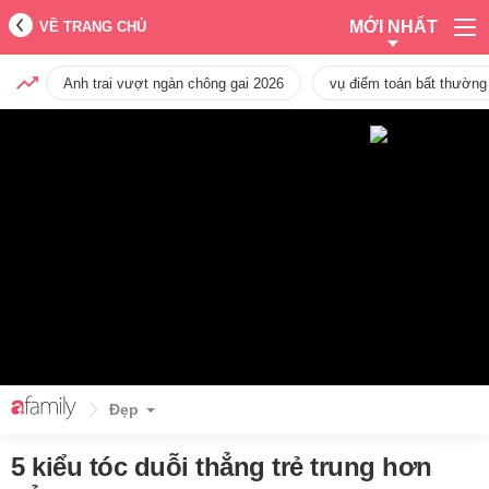
MỚI NHẤT
VỀ TRANG CHỦ
Anh trai vượt ngàn chông gai 2026
vụ điểm toán bất thường
Đẹp
5 kiểu tóc duỗi thẳng trẻ trung hơn