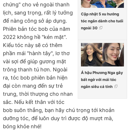
chứng" cho vẻ ngoài thanh
lịch, sang trọng, rất lý tưởng
Cập nhật 5 xu hướng
để nàng công sở áp dụng.
tóc ngắn dành cho tuổi
ngoài 30
Phiên bản tóc bob của năm
2022 không hề "kén mặt".
Kiểu tóc này sẽ có thêm
phần mái "hành tây", lơ thơ
vài sợi để giúp gương mặt
trông thanh tú hơn. Ngoài
Á hậu Phương Nga gây
ra, tóc bob phiên bản hiện
bất ngờ với mái tóc
đại còn mang đến sự trẻ
ngắn siêu cá tính
trung, thời thượng cho nhan
sắc. Nếu kết thân với tóc
bob suôn thẳng, bạn hãy chú trọng tới khoản
dưỡng tóc, để luôn duy trì được độ mượt mà,
bóng khỏe nhé!