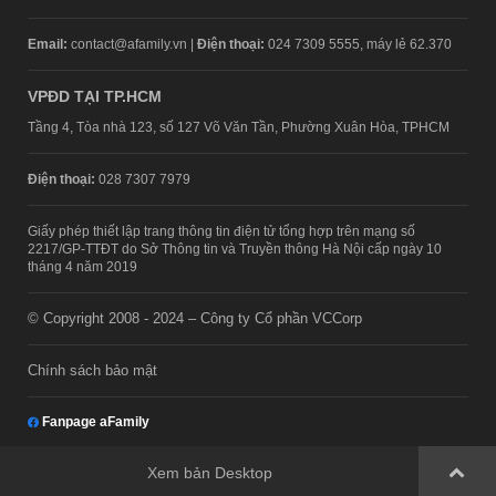
Email:
contact@afamily.vn |
Điện thoại:
024 7309 5555, máy lẻ 62.370
VPĐD TẠI TP.HCM
Tầng 4, Tòa nhà 123, số 127 Võ Văn Tần, Phường Xuân Hòa, TPHCM
Điện thoại:
028 7307 7979
Giấy phép thiết lập trang thông tin điện tử tổng hợp trên mạng số
2217/GP-TTĐT do Sở Thông tin và Truyền thông Hà Nội cấp ngày 10
tháng 4 năm 2019
© Copyright 2008 - 2024 – Công ty Cổ phần VCCorp
Chính sách bảo mật
Fanpage aFamily
Xem bản Desktop