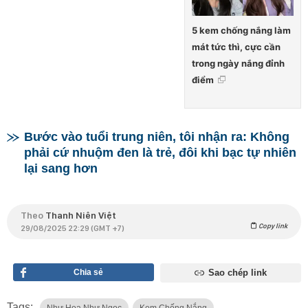
5 kem chống nắng làm
mát tức thì, cực cần
trong ngày nắng đỉnh
điểm
Bước vào tuổi trung niên, tôi nhận ra: Không
phải cứ nhuộm đen là trẻ, đôi khi bạc tự nhiên
lại sang hơn
Theo
Thanh Niên Việt
Copy link
29/08/2025 22:29 (GMT +7)
Chia sẻ
Sao chép link
Tags:
Như Hoa Như Ngọc
Kem Chống Nắng