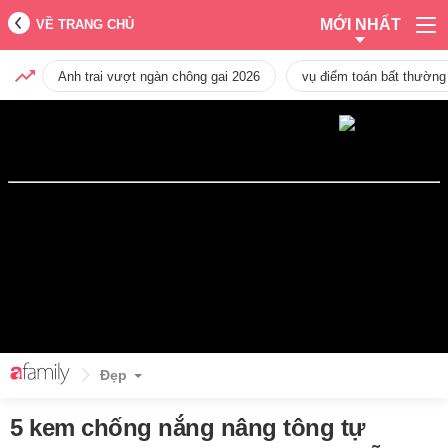
MỚI NHẤT
VỀ TRANG CHỦ
Anh trai vượt ngàn chông gai 2026
vụ điểm toán bất thường
Đẹp
5 kem chống nắng nâng tông tự