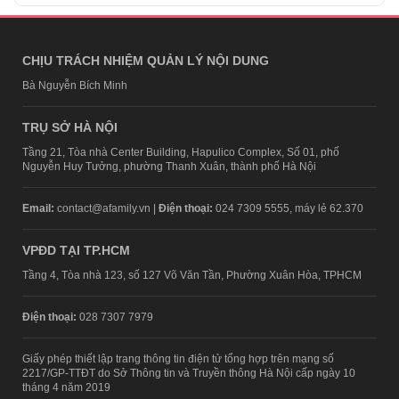
CHỊU TRÁCH NHIỆM QUẢN LÝ NỘI DUNG
Bà Nguyễn Bích Minh
TRỤ SỞ HÀ NỘI
Tầng 21, Tòa nhà Center Building, Hapulico Complex, Số 01, phố
Nguyễn Huy Tưởng, phường Thanh Xuân, thành phố Hà Nội
Email:
contact@afamily.vn |
Điện thoại:
024 7309 5555, máy lẻ 62.370
VPĐD TẠI TP.HCM
Tầng 4, Tòa nhà 123, số 127 Võ Văn Tần, Phường Xuân Hòa, TPHCM
Điện thoại:
028 7307 7979
Giấy phép thiết lập trang thông tin điện tử tổng hợp trên mạng số
2217/GP-TTĐT do Sở Thông tin và Truyền thông Hà Nội cấp ngày 10
tháng 4 năm 2019