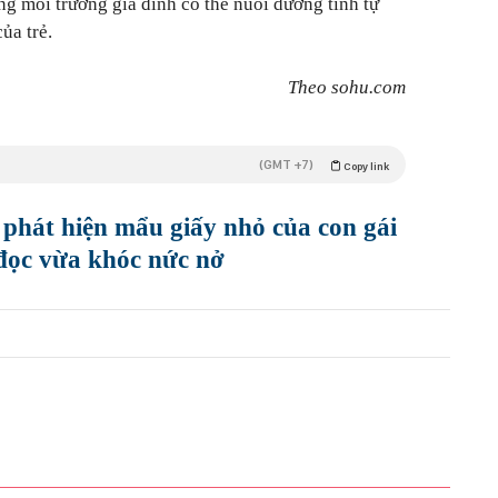
ng môi trường gia đình có thể nuôi dưỡng tính tự
ủa trẻ.
Theo sohu.com
(GMT +7)
Copy link
phát hiện mẩu giấy nhỏ của con gái
đọc vừa khóc nức nở