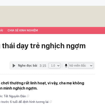
ÁI
CHIA SẺ KINH NGHIỆM
 thái dạy trẻ nghịch ngợm
3:15
Nghe đọc bài
chơi thường rất linh hoạt, vì vậy, cha mẹ không
on mình nghịch ngợm.
ước Tết Nguyên Đán
 trước 6 tuổi để định hình tương lai