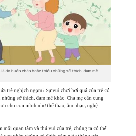
hể là do buồn chán hoặc thiếu những sở thích, đam mê
ứa trẻ nghịch ngợm? Sự vui chơi hơi quá của trẻ có
u những sở thích, đam mê khác. Cha mẹ cần cung
hơn cho con mình như thể thao, âm nhạc, nghệ
mối quan tâm và thú vui của trẻ, chúng ta có thể
à cho phép chúng có được cảm giác thành tựu,