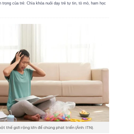
n trọng của trẻ: Chìa khóa nuôi dạy trẻ tự tin, tò mò, ham học
t thế giới rộng lớn để chúng phát triển (Ảnh: ITN).