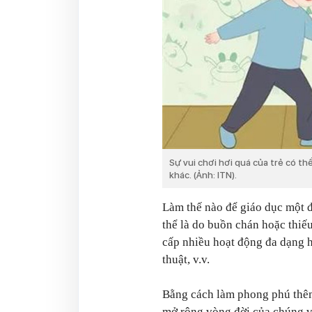
Sự vui chơi hơi quá của trẻ có t
khác. (Ảnh: ITN).
Làm thế nào để giáo dục một đ
thể là do buồn chán hoặc thiế
cấp nhiều hoạt động đa dạng 
thuật, v.v.
Bằng cách làm phong phú thêm 
mở rộng vòng đời của chúng v