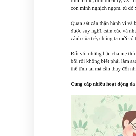
tính tò mò, tính thoát ly, v.v.
con mình nghịch ngợm, từ đó x
Quan sát cẩn thận hành vi và b
được suy nghĩ, cảm xúc và nhu
cảnh của trẻ, chúng ta mới có 
Đối với những bậc cha mẹ thíc
bối rối không biết phải làm s
thể tĩnh tại mà cần thay đổi nh
Cung cấp nhiều hoạt động đa