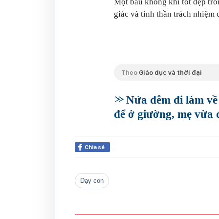
Một bầu không khí tốt đẹp tro
giác và tinh thần trách nhiệm c
Theo
Giáo dục và thời đại
Nửa đêm đi làm về 
để ở giường, mẹ vừa 
Chia sẻ
dạy con