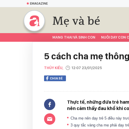
EMAGAZINE
Mẹ và bé
MANG THAI VÀ SINH CON
NUÔI DẠY CON C
5 cách cha mẹ thông
THỦY KIỀU,
12:07 23/01/2025
CHIA SẺ
Thực tế, những đứa trẻ ham 
nên cảm thấy đau khổ khi c
Cha mẹ nên dạy trẻ 5 điều này tr
3 quy tắc vàng cha mẹ phải dạy trẻ