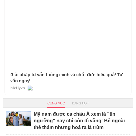
Giải pháp tư vấn thông minh và chốt đơn hiệu quả! Tư
vấn ngay!
bizfly.vn
CÙNG MỤC
ĐANG HOT
Mỹ nam được cả châu Á xem là "tín
ngưỡng" nay chỉ còn dĩ vãng: Bề ngoài
thê thảm nhưng hoá ra là trùm