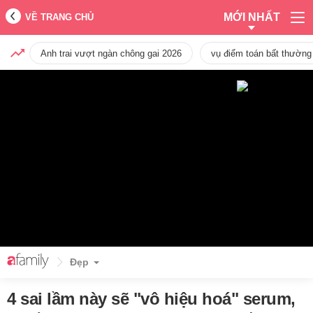
MỚI NHẤT
VỀ TRANG CHỦ
Anh trai vượt ngàn chông gai 2026
vụ điểm toán bất thường
Đẹp
4 sai lầm này sẽ "vô hiệu hoá" serum,