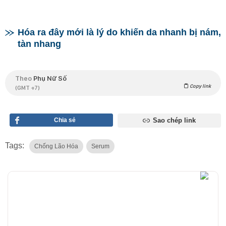
Hóa ra đây mới là lý do khiến da nhanh bị nám,
tàn nhang
Theo
Phụ Nữ Số
Copy link
(GMT +7)
Chia sẻ
Sao chép link
Tags:
Chống Lão Hóa
Serum