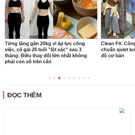
Từng tăng gần 20kg vì áp lực công
Clean Fit: Cô
việc, cô gái 26 tuổi "lột xác" sau 3
chuẩn quiet l
tháng: Điều thay đổi lớn nhất không
đồ cơ bản
phải con số trên cân
ĐỌC THÊM