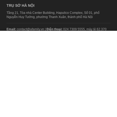
TRỤ SỞ HÀ NỘI
Tầng 21, Tòa nhà Center Building, Hapulico Complex, Số 01, phố
Nguyễn Huy Tưởng, phường Thanh Xuân, thành phố Hà Nội
Email:
contact@afamily.vn |
Điện thoại:
024 7309 5555, máy lẻ 62.370
VPĐD TẠI TP.HCM
Tầng 4, Tòa nhà 123, số 127 Võ Văn Tần, Phường Xuân Hòa, TPHCM
Điện thoại:
028 7307 7979
Giấy phép thiết lập trang thông tin điện tử tổng hợp trên mạng số
2217/GP-TTĐT do Sở Thông tin và Truyền thông Hà Nội cấp ngày 10
tháng 4 năm 2019
© Copyright 2008 - 2024 – Công ty Cổ phần VCCorp
Chính sách bảo mật