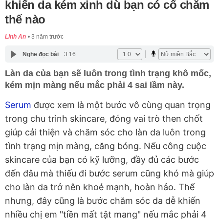
khiến da kém xinh dù bạn có cố chăm
thế nào
Linh An
3 năm trước
Nghe đọc bài
3:16
Làn da của bạn sẽ luôn trong tình trạng khô mốc,
kém mịn màng nếu mắc phải 4 sai lầm này.
Serum
được xem là một bước vô cùng quan trọng
trong chu trình skincare, đóng vai trò then chốt
giúp cải thiện và chăm sóc cho làn da luôn trong
tình trạng mịn màng, căng bóng. Nếu công cuộc
skincare của bạn có kỹ lưỡng, đầy đủ các bước
đến đâu mà thiếu đi bước serum cũng khó mà giúp
cho làn da trở nên khoẻ mạnh, hoàn hảo. Thế
nhưng, đây cũng là bước chăm sóc da dễ khiến
nhiều chị em "tiền mất tật mang" nếu mắc phải 4