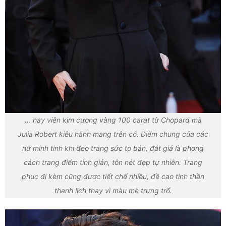
... hay viên kim cương vàng 100 carat từ Chopard mà
Julia Robert kiêu hãnh mang trên cổ. Điểm chung của các
nữ minh tinh khi đeo trang sức to bản, đắt giá là phong
cách trang điểm tinh giản, tôn nét đẹp tự nhiên. Trang
phục đi kèm cũng được tiết chế nhiều, đề cao tinh thần
thanh lịch thay vì màu mè trưng trổ.