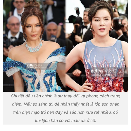
Chi tiết đầu tiên chính là sự thay đổi và phong cách trang
điểm. Nếu so sánh thì dễ nhận thấy nhất là lớp son phấn
trên diện mạo trở nên dày và sắc hơn xưa rất nhiều, có
khi lệch hẳn so với màu da ở cổ.