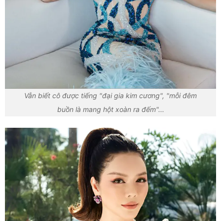
Vẫn biết cô được tiếng "đại gia kim cương", "mỗi đêm
buồn là mang hột xoàn ra đếm"...