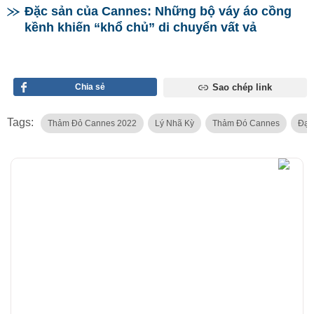
Đặc sản của Cannes: Những bộ váy áo cồng
kềnh khiến “khổ chủ” di chuyển vất vả
Chia sẻ
Sao chép link
Tags:
Thảm Đỏ Cannes 2022
Lý Nhã Kỳ
Thảm Đó Cannes
Đại