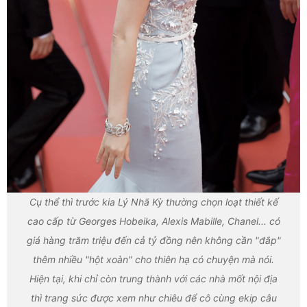
Cụ thể thì trước kia Lý Nhã Kỳ thường chọn loạt thiết kế
cao cấp từ Georges Hobeika, Alexis Mabille, Chanel... có
giá hàng trăm triệu đến cả tỷ đồng nên không cần "đắp"
thêm nhiều "hột xoàn" cho thiên hạ có chuyện mà nói.
Hiện tại, khi chỉ còn trung thành với các nhà mốt nội địa
thì trang sức được xem như chiêu để cô cùng ekip câu