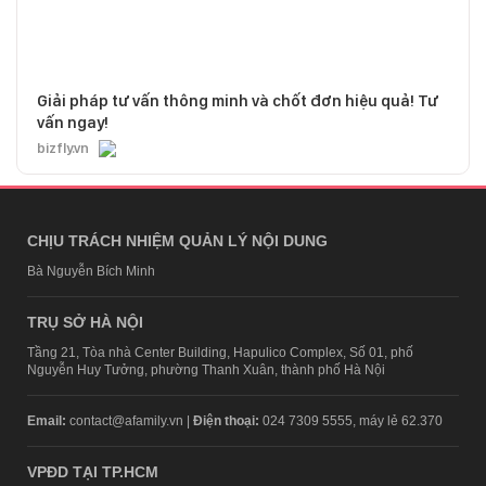
Giải pháp tư vấn thông minh và chốt đơn hiệu quả! Tư
vấn ngay!
bizfly.vn
CHỊU TRÁCH NHIỆM QUẢN LÝ NỘI DUNG
Bà Nguyễn Bích Minh
TRỤ SỞ HÀ NỘI
Tầng 21, Tòa nhà Center Building, Hapulico Complex, Số 01, phố
Nguyễn Huy Tưởng, phường Thanh Xuân, thành phố Hà Nội
Email:
contact@afamily.vn |
Điện thoại:
024 7309 5555, máy lẻ 62.370
VPĐD TẠI TP.HCM