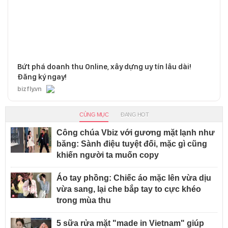
Bứt phá doanh thu Online, xây dựng uy tín lâu dài!
Đăng ký ngay!
bizfly.vn
CÙNG MỤC
ĐANG HOT
Công chúa Vbiz với gương mặt lạnh như
băng: Sành điệu tuyệt đối, mặc gì cũng
khiến người ta muốn copy
Áo tay phồng: Chiếc áo mặc lên vừa dịu
vừa sang, lại che bắp tay to cực khéo
trong mùa thu
5 sữa rửa mặt "made in Vietnam" giúp