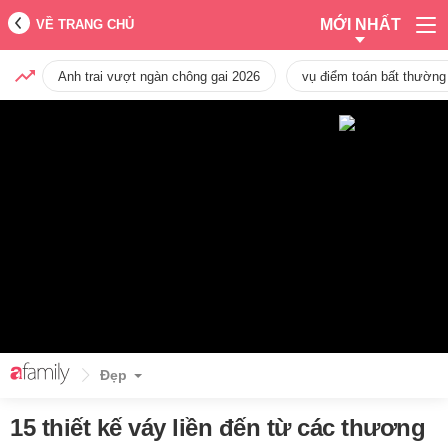
MỚI NHẤT
VỀ TRANG CHỦ
Anh trai vượt ngàn chông gai 2026
vụ điểm toán bất thường
Đẹp
15 thiết kế váy liền đến từ các thương