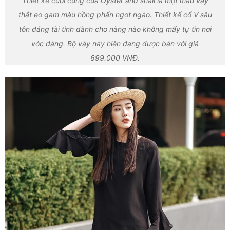
Thiết kế cuối cùng của Oyster and snail là một mẫu váy
thắt eo gam màu hồng phấn ngọt ngào. Thiết kế cổ V sâu
tôn dáng tài tình dành cho nàng nào không mấy tự tin nơi
vóc dáng. Bộ váy này hiện đang được bán với giá
699.000 VNĐ.