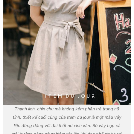
Thanh lịch, chỉn chu mà không kém phần trẻ trung nữ
tính, thiết kế cuối cùng của Item du jour là một mẫu váy
liền đứng dáng với đai thắt nơ xinh xắn. Bộ váy hợp cả
môi trường công sở nghiêm túc lẫn khi dạo phố xinh tươi.