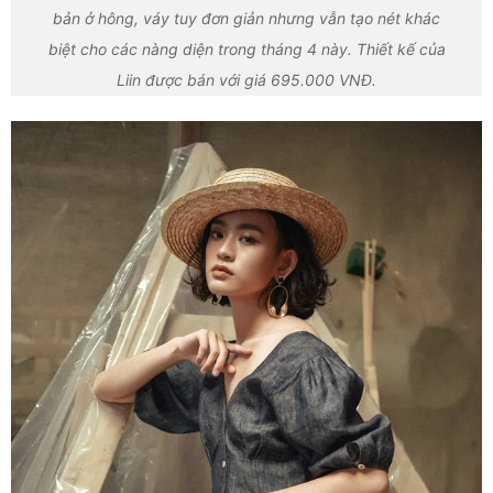
bản ở hông, váy tuy đơn giản nhưng vẫn tạo nét khác
biệt cho các nàng diện trong tháng 4 này. Thiết kế của
Liin được bán với giá 695.000 VNĐ.