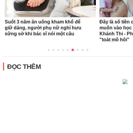
Suốt 3 năm ăn uống kham khổ để
Đây là số tiền
giữ dáng, người phụ nữ nghỉ hưu
muốn vào học 
sững sờ khi bác sĩ nói một câu
Khánh Thi - P
"toát mồ hôi"
ĐỌC THÊM