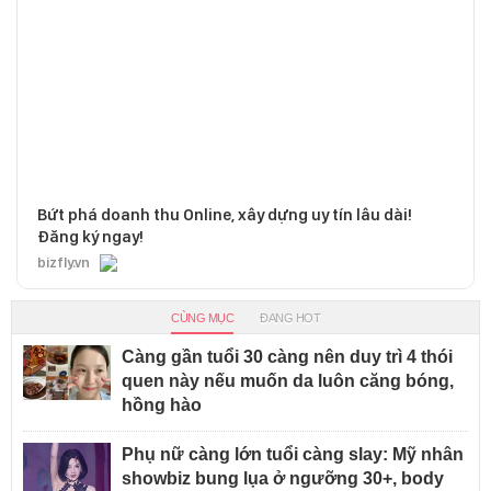
Bứt phá doanh thu Online, xây dựng uy tín lâu dài!
Đăng ký ngay!
bizfly.vn
CÙNG MỤC
ĐANG HOT
Càng gần tuổi 30 càng nên duy trì 4 thói
quen này nếu muốn da luôn căng bóng,
hồng hào
Phụ nữ càng lớn tuổi càng slay: Mỹ nhân
showbiz bung lụa ở ngưỡng 30+, body