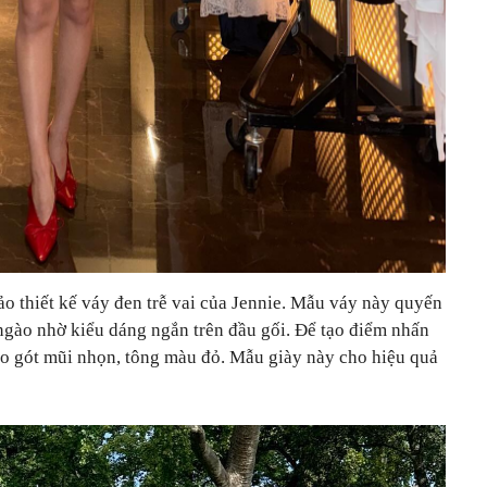
ảo thiết kế váy đen trễ vai của Jennie. Mẫu váy này quyến
ngào nhờ kiểu dáng ngắn trên đầu gối. Để tạo điểm nhấn
 cao gót mũi nhọn, tông màu đỏ. Mẫu giày này cho hiệu quả