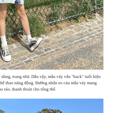
u dàng, trang nhã. Dẫu vậy, mẫu váy vẫn "hack" tuổi hiệu
ày thể thao năng động. Đường nhấn eo của mẫu váy mang
o ráo, thanh thoát cho tổng thể.