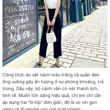
Công thức áo sát nách màu trắng và quần đen
ống suông gây ấn tượng ở sự phóng khoáng, trẻ
trung. Dẫu vậy, bộ cánh vẫn có nét thanh lịch,
tinh tế. Muốn tôn dáng hiệu quả, chị em chỉ cần
áp dụng hai "bí kíp" đơn giản, đó là sơ vin gọn
gàng và đi sandal cao gót quai ngang.