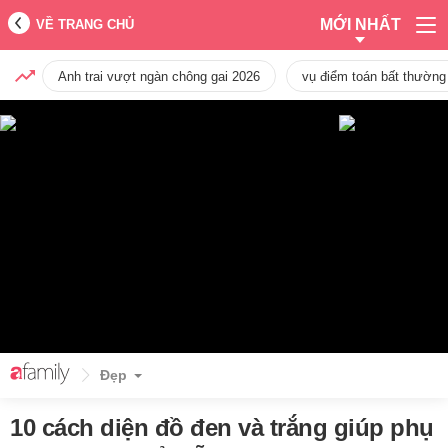
MỚI NHẤT
VỀ TRANG CHỦ
Anh trai vượt ngàn chông gai 2026
vụ điểm toán bất thường
Đẹp
10 cách diện đồ đen và trắng giúp phụ