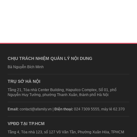
CHỊU TRÁCH NHIỆM QUẢN LÝ NỘI DUNG
Bà Nguyễn Bích Minh
TRỤ SỞ HÀ NỘI
Tầng 21, Tòa nhà Center Building, Hapulico Complex, Số 01, phố
Nguyễn Huy Tưởng, phường Thanh Xuân, thành phố Hà Nội
Email:
contact@afamily.vn |
Điện thoại:
024 7309 5555, máy lẻ 62.370
VPĐD TẠI TP.HCM
Tầng 4, Tòa nhà 123, số 127 Võ Văn Tần, Phường Xuân Hòa, TPHCM