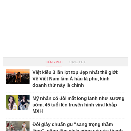
CÙNG MỤC
ĐANG HOT
Việt kiều 3 lần lọt top đẹp nhất thế giới:
Về Việt Nam làm Á hậu là phụ, kinh
doanh thứ này là chính
Mỹ nhân có đôi mắt long lanh như sương
sớm, 45 tuổi lên truyền hình viral khắp
MXH
Đôi giày chuẩn gu "sang trọng thầm
lặng", nâng tầm style công sở vừa thanh