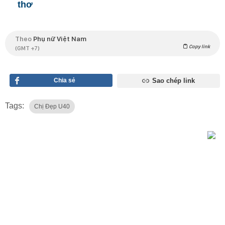
thơ
Theo
Phụ nữ Việt Nam
Copy link
(GMT +7)
Chia sẻ
Sao chép link
Tags:
Chị Đẹp U40