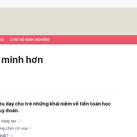
ÁI
CHIA SẺ KINH NGHIỆM
g minh hơn
iệu dạy cho trẻ những khái niệm về tiền toán học
uy đoán.
h, sáng tạo
úng chơi cờ vua
 nhất?