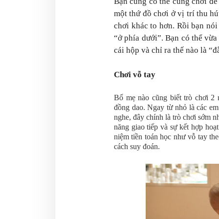
Bạn cũng có thể cùng chơi để g
một thứ đồ chơi ở vị trí thu 
chơi khác to hơn. Rồi bạn nói 
“ở phía dưới”. Bạn có thể vừ
cái hộp và chỉ ra thế nào là “
Chơi vỗ tay
Bố mẹ nào cũng biết trò chơi 2 
đồng dao. Ngay từ nhỏ là các em 
nghe, đây chính là trò chơi sớm 
năng giao tiếp và sự kết hợp hoạ
niệm tiền toán học như vỗ tay th
cách suy đoán.