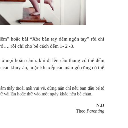
đếm” hoặc bài “Xòe bàn tay đếm ngón tay” rồi chỉ
rỏ…, rồi chỉ cho bé cách đếm 1- 2 -3.
 ở mọi hoàn cảnh: khi đi lên cầu thang có thể đếm
m các khuy áo, hoặc khi xếp các mẩu gỗ cũng có thể
cảm thấy thoải mái vui vẻ, đừng nản chí nếu ban đầu bé tỏ
thử vài lần hoặc thử vào một ngày khác nếu bé chán.
N.D
Theo
Parenting