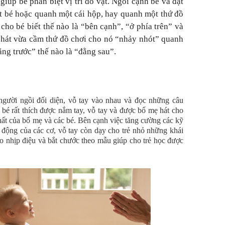
iúp bé phân biệt vị trí đồ vật. Ngồi cạnh bé và đặt
hút bé hoặc quanh một cái hộp, hay quanh một thứ đồ
cho bé biết thế nào là “bên cạnh”, “ở phía trên” và
a hát vừa cầm thứ đồ chơi cho nó “nhảy nhót” quanh
đằng trước” thế nào là “đằng sau”.
người ngồi đối diện, vỗ tay vào nhau và đọc những câu
bé rất thích được nắm tay, vỗ tay và được bố mẹ hát cho
nhất của bố mẹ và các bé. Bên cạnh việc tăng cường các kỹ
t động của các cơ, vỗ tay còn dạy cho trẻ nhỏ những khái
eo nhịp điệu và bắt chước theo mẫu giúp cho trẻ học được