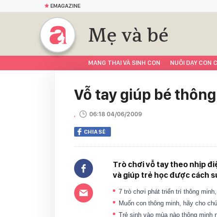
EMAGAZINE
Mẹ và bé
MANG THAI VÀ SINH CON
NUÔI DẠY CON C
Vỗ tay giúp bé thôn
,
06:18 04/06/2009
CHIA SẺ
Trò chơi vỗ tay theo nhịp đ
và giúp trẻ học được cách s
7 trò chơi phát triển trí thông min
Muốn con thông minh, hãy cho ch
Trẻ sinh vào mùa nào thông minh