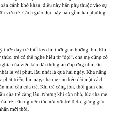
hoàn cảnh khó khăn, điều này hẳn phụ thuộc vào sự
ối với trẻ. Cách giáo dục này bao gồm hai phương
 thức dạy trẻ biết kéo lui thời gian hưởng thụ. Khi
ý thức, trẻ có thể nghe hiểu từ "đợi", cha mẹ cũng có
nghĩa của việc kéo dài thời gian đáp ứng nhu cầu
hất là vài phút, lâu nhất là quá hai ngày. Khả năng
ớc phát triển, lúc này, cha mẹ cần kéo dài một cách
ãn nhu cầu của trẻ. Khi trẻ càng lớn, thời gian cha
ầu của trẻ càng lâu. Nhưng khi còn nhỏ, lúc cha mẹ
a trẻ, cần nghiêm túc nói với trẻ lí do, giảng giải
nhận mới thôi.