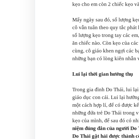
kẹo cho em còn 2 chiếc kẹo và
Mấy ngày sau đó, số lượng kẹo
cô vẫn tuân theo quy tắc phát 
số lượng kẹo trong tay các em
ăn chiếc nào. Còn kẹo của các
cùng, cô giáo khen ngợi các b
những bạn có lòng kiên nhẫn v
Lui lại thời gian hưởng thụ
Trong gia đình Do Thái, lui lạ
giáo dục con cái. Lui lại hưởn
một cách hợp lí, để có được k
những đứa trẻ Do Thái trong v
kẹo của mình, để sau đó có nh
niệm đúng đắn của người Do T
Do Thái gặt hái được thành c