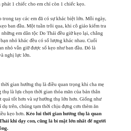
 phát 1 chiếc cho em chỉ còn 1 chiếc kẹo.
 trong tay các em đã có sự khác biệt lớn. Mỗi ngày,
kẹo ban đầu. Một tuần trôi qua, khi cô giáo kiểm tra
, những em dân tộc Do Thái đều giữ kẹo lại, chẳng
 bạn nhỏ khác đều có số lượng khác nhau. Cuối
ạn nhỏ vẫn giữ được số kẹo như ban đầu. Đó là
à nghị lực lớn.
i thời gian hưởng thụ là điều quan trọng khi cha mẹ
g thụ là lựa chọn thời gian thỏa mãn của bản thân
ết quả tốt hơn và sự hưởng thụ lớn hơn. Giống như
í dụ trên, chúng tạm thời chịu đựng cơn thèm ăn
iều kẹo hơn.
Kéo lui thời gian hưởng thụ là quan
hái khi dạy con, cũng là bí mật lớn nhất để người
ông.