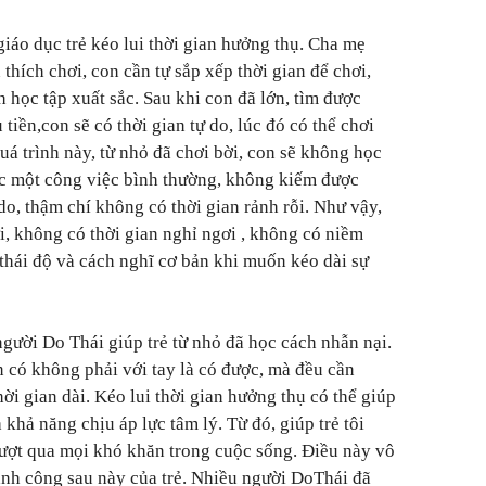
áo dục trẻ kéo lui thời gian hưởng thụ. Cha mẹ
 thích chơi, con cần tự sắp xếp thời gian để chơi,
h học tập xuất sắc. Sau khi con đã lớn, tìm được
tiền,con sẽ có thời gian tự do, lúc đó có thể chơi
uá trình này, từ nhỏ đã chơi bời, con sẽ không học
ợc một công việc bình thường, không kiếm được
 do, thậm chí không có thời gian rảnh rỗi. Như vậy,
i, không có thời gian nghỉ ngơi , không có niềm
 thái độ và cách nghĩ cơ bản khi muốn kéo dài sự
gười Do Thái giúp trẻ từ nhỏ đã học cách nhẫn nại.
có không phải với tay là có được, mà đều cần
ời gian dài. Kéo lui thời gian hưởng thụ có thể giúp
 khả năng chịu áp lực tâm lý. Từ đó, giúp trẻ tôi
ượt qua mọi khó khăn trong cuộc sống. Điều này vô
ành công sau này của trẻ. Nhiều người DoThái đã