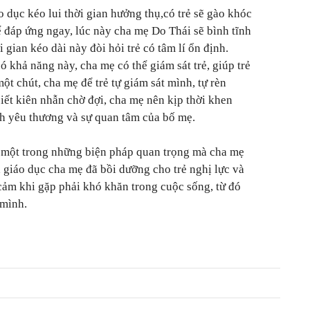
o dục kéo lui thời gian hưởng thụ,có trẻ sẽ gào khóc
 đáp ứng ngay, lúc này cha mẹ Do Thái sẽ bình tĩnh
 gian kéo dài này đòi hỏi trẻ có tâm lí ổn định.
 khả năng này, cha mẹ có thể giám sát trẻ, giúp trẻ
một chút, cha mẹ để trẻ tự giám sát mình, tự rèn
biết kiên nhẫn chờ đợi, cha mẹ nên kịp thời khen
nh yêu thương và sự quan tâm của bố mẹ.
à một trong những biện pháp quan trọng mà cha mẹ
 giáo dục cha mẹ đã bồi dưỡng cho trẻ nghị lực và
 cảm khi gặp phải khó khăn trong cuộc sống, từ đó
 mình.