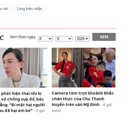
áo trẻ
lòng kiên nhẫn
c
Xem theo ngày
XEM
Camera tóm trọn khoảnh khắc
phát hiện thai nhi bị
chân thực của Chu Thanh
, vợ chồng sụp đổ, bác
Huyền trên sân Mỹ Đình
hẳng: "Bí mật hai người
-
4 giờ
au đã hại em bé"
-
6 giờ
trước