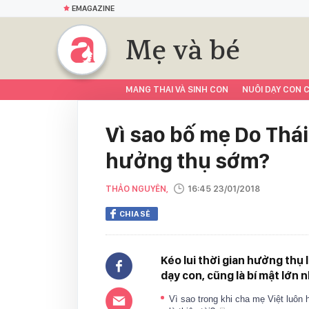
EMAGAZINE
Mẹ và bé
MANG THAI VÀ SINH CON
NUÔI DẠY CON C
Vì sao bố mẹ Do Thá
hưởng thụ sớm?
THẢO NGUYÊN,
16:45 23/01/2018
CHIA SẺ
Kéo lui thời gian hưởng thụ
dạy con, cũng là bí mật lớn 
Vì sao trong khi cha mẹ Việt luôn 