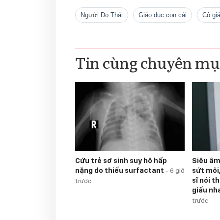
người Do Thái
giáo dục con cái
cô gi
Tin cùng chuyên mụ
Cứu trẻ sơ sinh suy hô hấp
Siêu âm 
nặng do thiếu surfactant
sứt môi
-
6 giờ
sĩ nói t
trước
giấu nh
trước