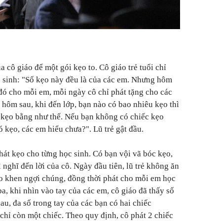
a cô giáo để một gói kẹo to. Cô giáo trẻ tuổi chỉ
c sinh: "Số kẹo này đều là của các em. Nhưng hôm
đó cho mỗi em, mỗi ngày cô chỉ phát tặng cho các
 hôm sau, khi đến lớp, bạn nào có bao nhiêu kẹo thì
 kẹo bằng như thế. Nếu bạn không có chiếc kẹo
 kẹo, các em hiểu chưa?". Lũ trẻ gật đầu.
hát kẹo cho từng học sinh. Có bạn vội vã bóc kẹo,
 nghĩ đến lời của cô. Ngày đầu tiên, lũ trẻ không ăn
áo khen ngợi chúng, đồng thời phát cho mỗi em học
a, khi nhìn vào tay của các em, cô giáo đã thấy số
u, đa số trong tay của các bạn có hai chiếc
hỉ còn một chiếc. Theo quy định, cô phát 2 chiếc