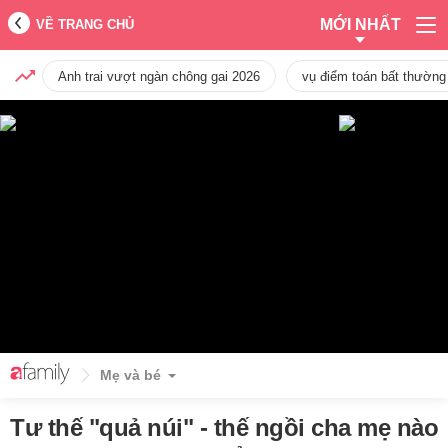
MỚI NHẤT
VỀ TRANG CHỦ
Anh trai vượt ngàn chông gai 2026
vụ điểm toán bất thường
Mẹ và bé
Tư thế "quả núi" - thế ngồi cha mẹ nào