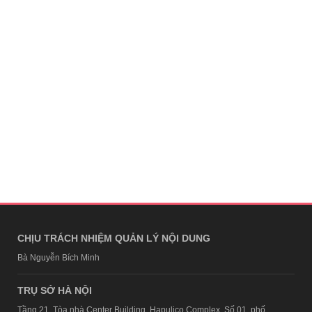
CHỊU TRÁCH NHIỆM QUẢN LÝ NỘI DUNG
Bà Nguyễn Bích Minh
TRỤ SỞ HÀ NỘI
Tầng 21, Tòa nhà Center Building, Hapulico Complex, Số 01, phố