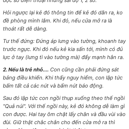
đọc số điện thoại nhưng sai độ 1, 2 số.
Hỏi ngược lại kẻ đó thông tin để kẻ đó dãn ra, ko
đề phòng mình lắm. Khi đó, nếu cửa mở ra là
thoát rất dễ dàng.
Tư thế đứng: Đứng áp lưng vào tường, khoanh tay
trước ngực. Khi đó nếu kẻ kia sấn tới, mình có đủ
lực ở tay (lưng tì vào tường mà) đẩy mạnh hắn ra.
2. Nếu là trẻ nhỏ....
Con cũng cần phải đứng sát
bảng điều khiển. Khi thấy nguy hiểm, con lập tức
bấm tất cả các nút và bấm nút báo động.
Sau đó lập tức con ngồi thụp xuống theo thế ngồi
"Quả núi". Với thế ngồi này, kẻ đó không dễ làm gì
con được. Hai tay ôm chặt lấy chân và đầu vùi vào
đùi. Giữ thật chắc chắn cho đến cửa mở ra thì