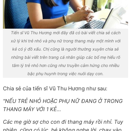
Tiến sĩ Vũ Thu Hương mới đây đã có bài viết chia sẻ cách
xử lý khi trẻ nhỏ và phụ nữ trong thang máy một mình với
kẻ có ý đồ xấu. Chị cũng là người thường xuyên chia sẻ
những bài viết trên trang cá nhân giúp các bố mẹ hiểu rõ
tâm lý trẻ nhỏ hơn cũng như truyền cảm hứng cho nhiều
bậc phụ huynh trong việc nuôi dạy con.
Chia sẻ của tiến sĩ Vũ Thu Hương như sau:
"NẾU TRẺ NHỎ HOẶC PHỤ NỮ ĐANG Ở TRONG
THANG MÁY VỚI 1 KẺ...
Các mẹ giờ sợ cho con đi thang máy rồi nhỉ. Tuy
nhiên, cũng có lúc, bé không nghe lời, chạy vào