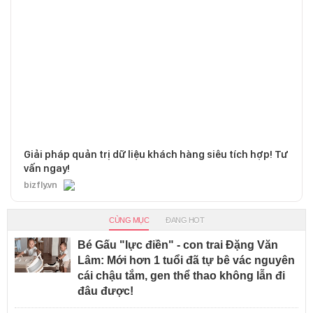
Giải pháp quản trị dữ liệu khách hàng siêu tích hợp! Tư
vấn ngay!
bizfly.vn
CÙNG MỤC
ĐANG HOT
Bé Gấu "lực điền" - con trai Đặng Văn
Lâm: Mới hơn 1 tuổi đã tự bê vác nguyên
cái chậu tắm, gen thể thao không lẫn đi
đâu được!