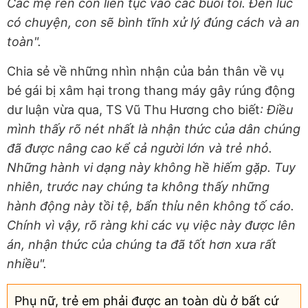
Các mẹ rèn con liên tục vào các buổi tối. Đến lúc
có chuyện, con sẽ bình tĩnh xử lý đúng cách và an
toàn".
Chia sẻ về những nhìn nhận của bản thân về vụ
bé gái bị xâm hại trong thang máy gây rúng động
dư luận vừa qua, TS Vũ Thu Hương cho biết
: Điều
mình thấy rõ nét nhất là nhận thức của dân chúng
đã được nâng cao kể cả người lớn và trẻ nhỏ.
Những hành vi dạng này không hề hiếm gặp. Tuy
nhiên, trước nay chúng ta không thấy những
hành động này tồi tệ, bẩn thỉu nên không tố cáo.
Chính vì vậy, rõ ràng khi các vụ việc này được lên
án, nhận thức của chúng ta đã tốt hơn xưa rất
nhiều".
Phụ nữ, trẻ em phải được an toàn dù ở bất cứ