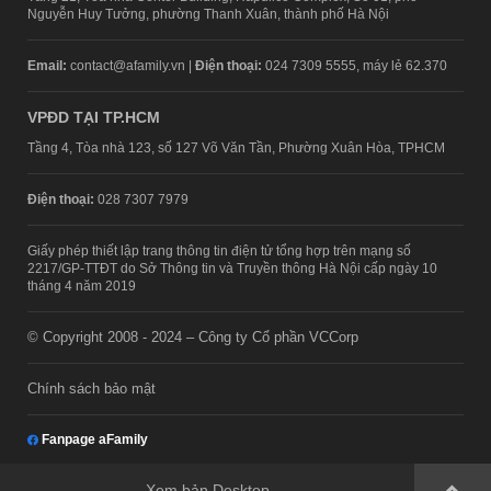
Nguyễn Huy Tưởng, phường Thanh Xuân, thành phố Hà Nội
Email:
contact@afamily.vn |
Điện thoại:
024 7309 5555, máy lẻ 62.370
VPĐD TẠI TP.HCM
Tầng 4, Tòa nhà 123, số 127 Võ Văn Tần, Phường Xuân Hòa, TPHCM
Điện thoại:
028 7307 7979
Giấy phép thiết lập trang thông tin điện tử tổng hợp trên mạng số
2217/GP-TTĐT do Sở Thông tin và Truyền thông Hà Nội cấp ngày 10
tháng 4 năm 2019
© Copyright 2008 - 2024 – Công ty Cổ phần VCCorp
Chính sách bảo mật
Fanpage aFamily
Xem bản Desktop