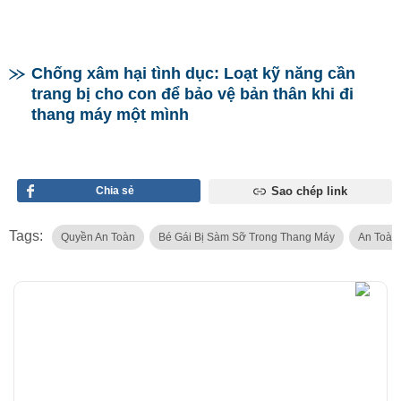
Chống xâm hại tình dục: Loạt kỹ năng cần
trang bị cho con để bảo vệ bản thân khi đi
thang máy một mình
Chia sẻ
Sao chép link
Tags:
Quyền An Toàn
Bé Gái Bị Sàm Sỡ Trong Thang Máy
An Toàn