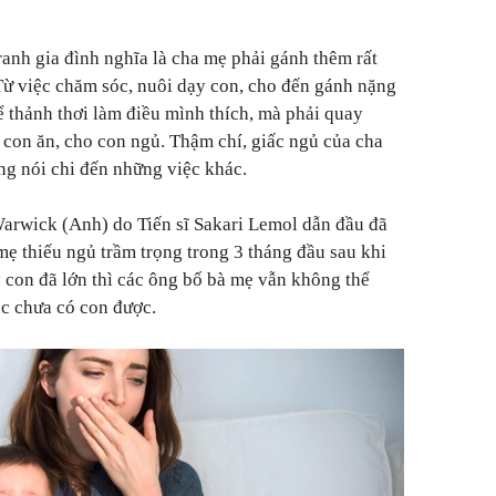
anh gia đình nghĩa là cha mẹ phải gánh thêm rất
 Từ việc chăm sóc, nuôi dạy con, cho đến gánh nặng
ể thảnh thơi làm điều mình thích, mà phải quay
o con ăn, cho con ngủ. Thậm chí, giấc ngủ của cha
ng nói chi đến những việc khác.
arwick (Anh) do Tiến sĩ Sakari Lemol dẫn đầu đã
mẹ thiếu ngủ trầm trọng trong 3 tháng đầu sau khi
y con đã lớn thì các ông bố bà mẹ vẫn không thể
úc chưa có con được.