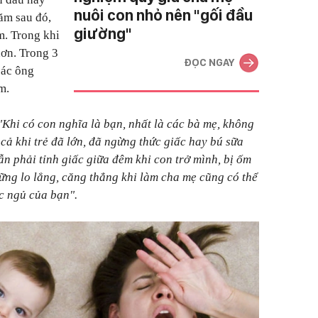
nuôi con nhỏ nên "gối đầu
năm sau đó,
giường"
m. Trong khi
hơn. Trong 3
ĐỌC NGAY
các ông
m.
"Khi có con nghĩa là bạn, nhất là các bà mẹ, không
ả khi trẻ đã lớn, đã ngừng thức giấc hay bú sữa
ẫn phải tỉnh giấc giữa đêm khi con trở mình, bị ốm
ng lo lắng, căng thẳng khi làm cha mẹ cũng có thể
c ngủ của bạn".