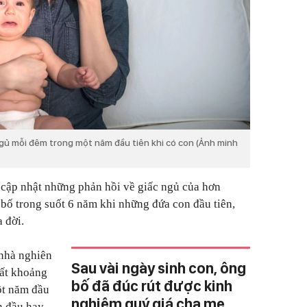
ủ mỗi đêm trong một năm đầu tiên khi có con (Ảnh minh
 cập nhật những phản hồi về giấc ngủ của hơn
bố trong suốt 6 năm khi những đứa con đầu tiên,
a đời.
 nhà nghiên
Sau vài ngày sinh con, ông
mất khoảng
bố đã đúc rút được kinh
ột năm đầu
nghiệm quý giá cha mẹ
on đầu hay