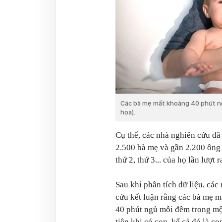
Các bà mẹ mất khoảng 40 phút ng
họa).
Cụ thể, các nhà nghiên cứu đã
2.500 bà mẹ và gần 2.200 ông 
thứ 2, thứ 3... của họ lần lượt r
Sau khi phân tích dữ liệu, các
cứu kết luận rằng các bà mẹ 
40 phút ngủ mỗi đêm trong m
tiên khi có con, kể cả đó là c