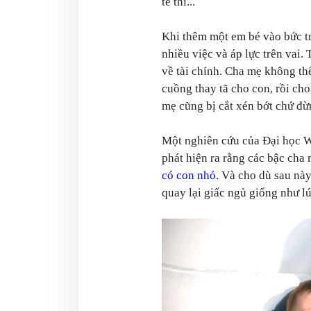
tế thì...
Khi thêm một em bé vào bức tr
nhiều việc và áp lực trên vai.
về tài chính. Cha mẹ không th
cuồng thay tã cho con, rồi ch
mẹ cũng bị cắt xén bớt chứ đừ
Một nghiên cứu của Đại học W
phát hiện ra rằng các bậc cha 
có con nhỏ
. Và cho dù sau nà
quay lại giấc ngủ giống như l