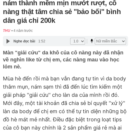
nám thành mềm mịn mướt rượt, cô
nàng thật tâm chia sẻ "bảo bối" bình
dân giá chỉ 200k
THU
4 năm trước
Nghe đọc bài
1:52
Màn "giải cứu" da khô của cô nàng này đã nhận
về nghìn like từ chị em, các nàng mau vào học
lỏm nè.
Mùa hè đến rồi mà bạn vẫn đang tự tin vì da body
thâm mụn, nám sạm thì đã đến lúc tìm kiếm một
giải pháp ''giải cứu'' cho làn da của mình rồi đó.
Mới đây, một tài khoản đã chia sẻ bí quyết ''xử lý''
làn da body để chị em có thể tự tin diện những bộ
đồ hè mát mẻ nhất. Điều đặc biệt trong loạt tips
của cô bạn này chính là 2 sản phẩm giá rẻ mà ai