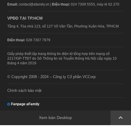
Email:
contact@afamily.vn |
Điện thoại:
024 7309 5555, máy lẻ 62.370
VPĐD TẠI TP.HCM
Tầng 4, Tòa nhà 123, số 127 Võ Văn Tần, Phường Xuân Hòa, TPHCM
Điện thoại:
028 7307 7979
Giấy phép thiết lập trang thông tin điện tử tổng hợp trên mạng số
2217/GP-TTĐT do Sở Thông tin và Truyền thông Hà Nội cấp ngày 10
tháng 4 năm 2019
© Copyright 2008 - 2024 – Công ty Cổ phần VCCorp
Chính sách bảo mật
Fanpage aFamily
Xem bản Desktop