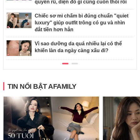
quyến rũ, diện đồ gì cũng cuốn thôi rồi
Chiếc sơ mi chấm bi đúng chuẩn "quiet
luxury" giúp outfit trông có gu và nhìn
đắt tiền hơn hẳn
Vì sao dưỡng da quá nhiều lại có thể
khiến làn da ngày càng xấu đi?
TIN NỔI BẬT AFAMILY