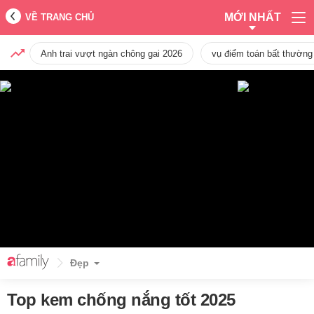
MỚI NHẤT
VỀ TRANG CHỦ
Anh trai vượt ngàn chông gai 2026
vụ điểm toán bất thường
Đẹp
Top kem chống nắng tốt 2025