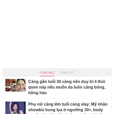
CÙNG MỤC
ĐANG HOT
Càng gần tuổi 30 càng nên duy trì 4 thói
quen này nếu muốn da luôn căng bóng,
hồng hào
Phụ nữ càng lớn tuổi càng slay: Mỹ nhân
showbiz bung lụa ở ngưỡng 30+, body