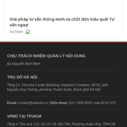
Giải pháp tư vấn thông minh và chốt đơn hiệu quả! Tư
vấn ngay!
bizfly.vn
CHỊU TRÁCH NHIỆM QUẢN LÝ NỘI DUNG
Bà Nguyễn Bích Minh
TRỤ SỞ HÀ NỘI
Tầng 21, Tòa nhà Center Building, Hapulico Complex, Số 01, phố
Nguyễn Huy Tưởng, phường Thanh Xuân, thành phố Hà Nội
Email:
contact@afamily.vn |
Điện thoại:
024 7309 5555, máy lẻ 62.370
VPĐD TẠI TP.HCM
Tầng 4, Tòa nhà 123, số 127 Võ Văn Tần, Phường Xuân Hòa, TPHCM