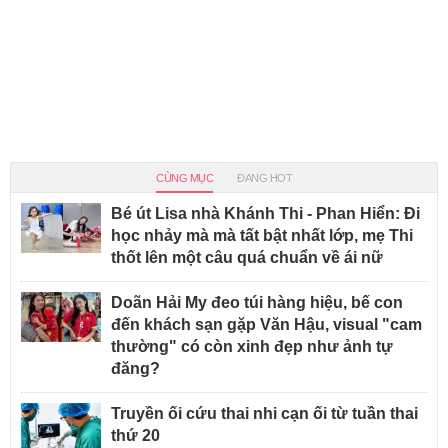
CÙNG MỤC
ĐANG HOT
Bé út Lisa nhà Khánh Thi - Phan Hiển: Đi
học nhảy mà mà tất bật nhất lớp, mẹ Thi
thốt lên một câu quá chuẩn về ái nữ
Doãn Hải My đeo túi hàng hiệu, bế con
đến khách sạn gặp Văn Hậu, visual "cam
thường" có còn xinh đẹp như ảnh tự
đăng?
Truyền ối cứu thai nhi cạn ối từ tuần thai
thứ 20