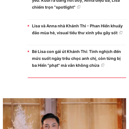
yêu: Kubi ra dáng hot boy, Anna điệu đà, Lisa
chiếm trọn "spotlight"
Lisa và Anna nhà Khánh Thi - Phan Hiển khuấy
đảo mùa hè, visual tiểu thư xinh yêu gây sốt
Bé Lisa con gái út Khánh Thi: Tinh nghịch đến
mức suốt ngày trêu chọc anh chị, còn từng bị
ba Hiển "phạt" mà vẫn không chừa