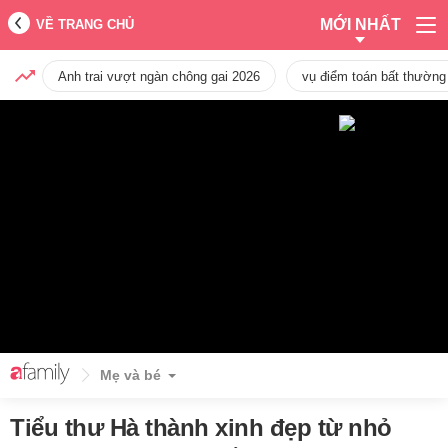
MỚI NHẤT
VỀ TRANG CHỦ
Anh trai vượt ngàn chông gai 2026
vụ điểm toán bất thường
Mẹ và bé
Tiểu thư Hà thành xinh đẹp từ nhỏ