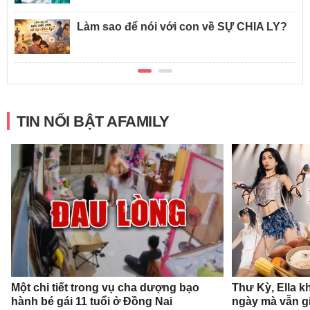
Làm sao để nói với con về SỰ CHIA LY?
TIN NỔI BẬT AFAMILY
Một chi tiết trong vụ cha dượng bạo
Thư Kỳ, Ella k
hành bé gái 11 tuổi ở Đồng Nai
ngày mà vẫn g