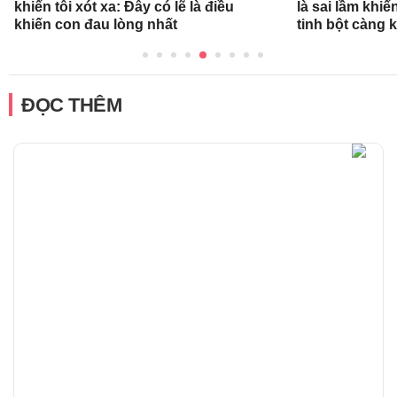
khiến tôi xót xa: Đây có lẽ là điều
là sai lầm khi
khiến con đau lòng nhất
tinh bột càng 
ĐỌC THÊM