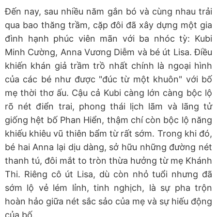
Đến nay, sau nhiều năm gắn bó và cùng nhau trải
qua bao thăng trầm, cặp đôi đã xây dựng một gia
đình hạnh phúc viên mãn với ba nhóc tỳ: Kubi
Minh Cường, Anna Vương Diễm và bé út Lisa. Điều
khiến khán giả trầm trồ nhất chính là ngoại hình
của các bé như được "đúc từ một khuôn" với bố
mẹ thời thơ ấu. Cậu cả Kubi càng lớn càng bộc lộ
rõ nét điển trai, phong thái lịch lãm và lãng tử
giống hệt bố Phan Hiển, thậm chí còn bộc lộ năng
khiếu khiêu vũ thiên bẩm từ rất sớm. Trong khi đó,
bé hai Anna lại dịu dàng, sở hữu những đường nét
thanh tú, đôi mắt to tròn thừa hưởng từ mẹ Khánh
Thi. Riêng cô út Lisa, dù còn nhỏ tuổi nhưng đã
sớm lộ vẻ lém lỉnh, tinh nghịch, là sự pha trộn
hoàn hảo giữa nét sắc sảo của mẹ và sự hiếu động
của bố.