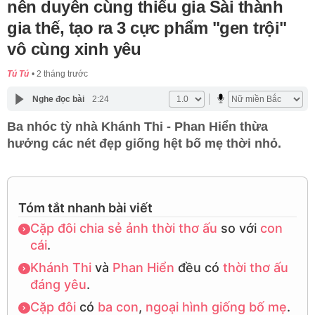
nên duyên cùng thiếu gia Sài thành
gia thế, tạo ra 3 cực phẩm "gen trội"
vô cùng xinh yêu
Tú Tú
2 tháng trước
Nghe đọc bài
2:24
Ba nhóc tỳ nhà Khánh Thi - Phan Hiển thừa
hưởng các nét đẹp giống hệt bố mẹ thời nhỏ.
Tóm tắt nhanh bài viết
Cặp đôi
chia sẻ
ảnh thời thơ ấu
so với
con
cái
.
Khánh Thi
và
Phan Hiển
đều có
thời thơ ấu
đáng yêu
.
Cặp đôi
có
ba con
,
ngoại hình
giống bố mẹ
.