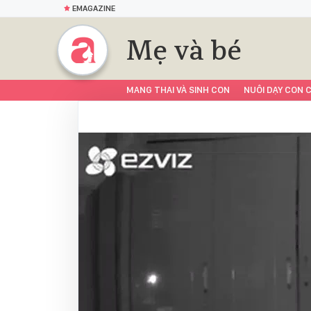
EMAGAZINE
Mẹ và bé
MANG THAI VÀ SINH CON
NUÔI DẠY CON C