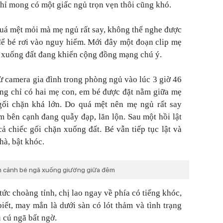
hỉ mong có một giấc ngủ trọn vẹn thôi cũng khó.
uá mệt mỏi mà mẹ ngủ rất say, không thể nghe được
 để bé rơi vào nguy hiểm. Mới đây một đoạn clip mẹ
g xuống đất đang khiến cộng đồng mạng chú ý.
từ camera gia đình trong phòng ngủ vào lúc 3 giờ 46
òng chỉ có hai mẹ con, em bé được đặt nằm giữa mẹ
 gối chặn khá lớn. Do quá mệt nên mẹ ngủ rất say
m bên cạnh đang quẫy đạp, lăn lộn. Sau một hồi lật
cả chiếc gối chặn xuống đất. Bé vẫn tiếp tục lật và
hà, bật khóc.
m cảnh bé ngã xuống giường giữa đêm
ức choàng tỉnh, chị lao ngay về phía có tiếng khóc,
iết, may mắn là dưới sàn có lót thảm và tình trạng
 cú ngã bất ngờ.