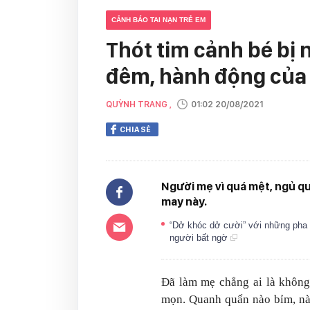
CẢNH BÁO TAI NẠN TRẺ EM
Thót tim cảnh bé bị
đêm, hành động của 
QUỲNH TRANG ,
01:02 20/08/2021
CHIA SẺ
Người mẹ vì quá mệt, ngủ qu
may này.
“Dở khóc dở cười” với những pha
người bất ngờ
Đã làm mẹ chẳng ai là không 
mọn. Quanh quẩn nào bỉm, nào