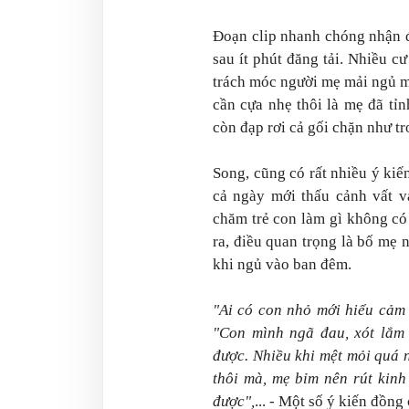
Đoạn clip nhanh chóng nhận đư
sau ít phút đăng tải. Nhiều c
trách móc người mẹ mải ngủ m
cần cựa nhẹ thôi là mẹ đã tỉnh
còn đạp rơi cả gối chặn như tr
Song, cũng có rất nhiều ý kiế
cả ngày mới thấu cảnh vất v
chăm trẻ con làm gì không có
ra, điều quan trọng là bố mẹ 
khi ngủ vào ban đêm.
"Ai có con nhỏ mới hiểu cảm 
"Con mình ngã đau, xót lắm
được. Nhiều khi mệt mỏi quá 
thôi mà, mẹ bỉm nên rút kinh
được",
... - Một số ý kiến đồn