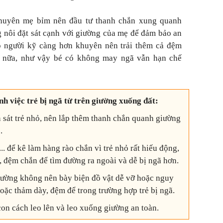
khuyên mẹ bỉm nên đầu tư thanh chắn xung quanh
g nôi đặt sát cạnh với giường của mẹ để đảm bảo an
ó người kỹ càng hơn khuyên nên trải thêm cả đệm
g nữa, như vậy bé có không may ngã vẫn hạn chế
h việc trẻ bị ngã từ trên giường xuống đất:
 sát trẻ nhỏ, nên lắp thêm thanh chắn quanh giường
.
.. để kê làm hàng rào chắn vì trẻ nhỏ rất hiếu động,
, đệm chắn để tìm đường ra ngoài và dễ bị ngã hơn.
iường không nên bày biện đồ vật dễ vỡ hoặc nguy
oặc thảm dày, đệm để trong trường hợp trẻ bị ngã.
con cách leo lên và leo xuống giường an toàn.