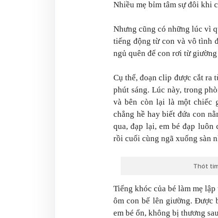
Nhiều mẹ bỉm tâm sự đôi khi c
Nhưng cũng có những lúc vì q
tiếng động từ con và vô tình
ngủ quên để con rơi từ giườn
Cụ thể, đoạn clip được cắt ra 
phút sáng. Lúc này, trong ph
và bên còn lại là một chiếc
chẳng hề hay biết đứa con nằ
qua, đạp lại, em bé đạp luôn 
rồi cuối cùng ngã xuống sàn n
Thót ti
Tiếng khóc của bé làm mẹ lập t
ôm con bế lên giường. Được b
em bé ổn, không bị thương sau