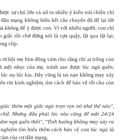
ợc sự chú lớn và nổ ra nhiều ý kiến trái chiều chỉ
ư dân mạng không hiểu hết câu chuyện đã để lại lời
à không để ý được con. Vì với nhiều người, con chỉ
 giấc rồi chứ đừng nói là cựa quậy, lật qua lật lại,
ong clip.
n từ hội mẹ bỉm đồng cảm cho rằng chỉ ai trông con
ả mệt nhọc của mẹ, tránh sao được lúc ngủ quên,
 lúc nọ lúc kia. Đây cũng là tai nạn không may xảy
nên rút kinh nghiệm, tìm cách để bảo vệ tốt cho con
giác thèm một giấc ngủ trọn vẹn nó như thế nào",
 chứ. Nhưng đâu phải lúc nào cũng để mắt 24/24
nằm ngủ quên thôi", "Tình huống không may xảy ra
 nghiệm tìm hiểu thêm cách bảo vệ con lúc ngủ là
g cảm của cư dân mạng.