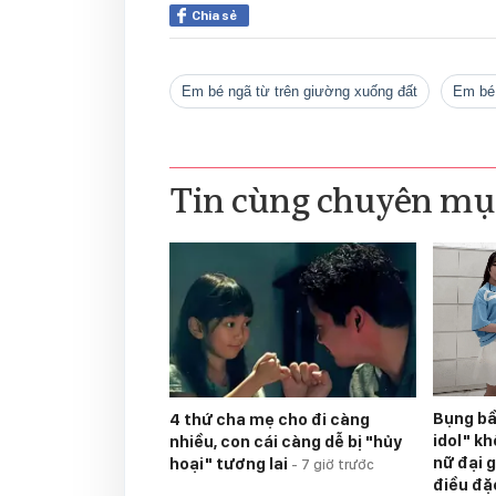
Chia sẻ
em bé ngã từ trên giường xuống đất
em bé
Tin cùng chuyên mụ
Bụng bầ
4 thứ cha mẹ cho đi càng
idol" kh
nhiều, con cái càng dễ bị "hủy
nữ đại g
hoại" tương lai
-
7 giờ trước
điều đặ