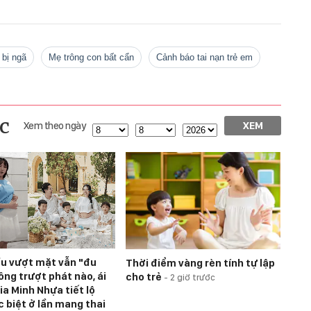
 bị ngã
mẹ trông con bất cẩn
cảnh báo tai nạn trẻ em
c
Xem theo ngày
XEM
u vượt mặt vẫn "đu
Thời điểm vàng rèn tính tự lập
ông trượt phát nào, ái
cho trẻ
-
2 giờ trước
ia Minh Nhựa tiết lộ
c biệt ở lần mang thai