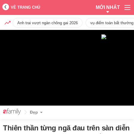
MỚI NHẤT
VỀ TRANG CHỦ
Anh trai vượt ngàn chông gai 2026
vụ điểm toán bất thường
Đẹp
Thiên thần từng ngã đau trên sàn diễn