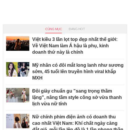
CÙNG MỤC
ĐANG HOT
Việt kiều 3 lần lọt top đẹp nhất thế giới:
Về Việt Nam làm Á hậu là phụ, kinh
doanh thứ này là chính
Mỹ nhân có đôi mắt long lanh như sương
sớm, 45 tuổi lên truyền hình viral khắp
MXH
Đôi giày chuẩn gu "sang trọng thầm
lặng", nâng tầm style công sở vừa thanh
lịch vừa nữ tính
Nữ chính phim điện ảnh có doanh thu
cao nhất Việt Nam: Khí chất ngày càng
đắt giá, mỗi lần lên đồ là 1 lần phong thần