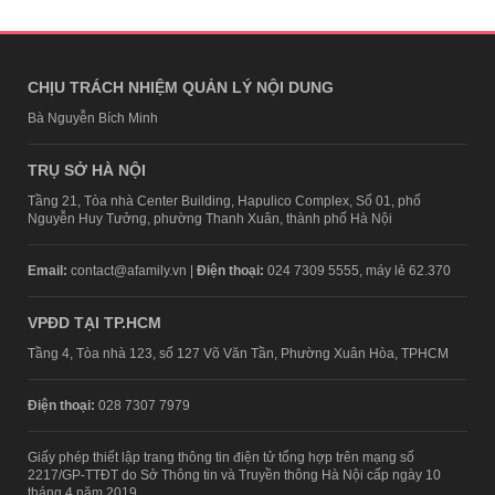
CHỊU TRÁCH NHIỆM QUẢN LÝ NỘI DUNG
Bà Nguyễn Bích Minh
TRỤ SỞ HÀ NỘI
Tầng 21, Tòa nhà Center Building, Hapulico Complex, Số 01, phố
Nguyễn Huy Tưởng, phường Thanh Xuân, thành phố Hà Nội
Email:
contact@afamily.vn |
Điện thoại:
024 7309 5555, máy lẻ 62.370
VPĐD TẠI TP.HCM
Tầng 4, Tòa nhà 123, số 127 Võ Văn Tần, Phường Xuân Hòa, TPHCM
Điện thoại:
028 7307 7979
Giấy phép thiết lập trang thông tin điện tử tổng hợp trên mạng số
2217/GP-TTĐT do Sở Thông tin và Truyền thông Hà Nội cấp ngày 10
tháng 4 năm 2019