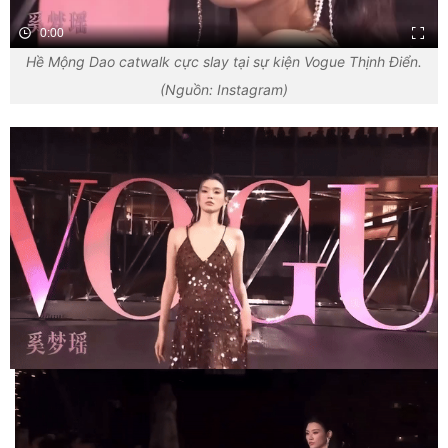
0:00
Hề Mộng Dao catwalk cực slay tại sự kiện Vogue Thịnh Điển.
(Nguồn: Instagram)