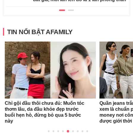
TIN NỔI BẬT AFAMILY
Chỉ gội đầu thôi chưa đủ: Muốn tóc
Quần jeans tr
thơm lâu, da đầu khỏe đẹp trước
xem là chuẩn 
buổi hẹn hò, đừng bỏ qua 5 bước
money nơi côn
này
được giới thời