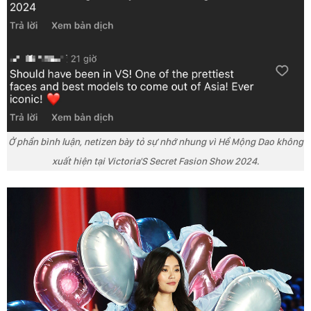
Ở phần bình luận, netizen bày tỏ sự nhớ nhung vì Hề Mộng Dao không
xuất hiện tại Victoria'S Secret Fasion Show 2024.