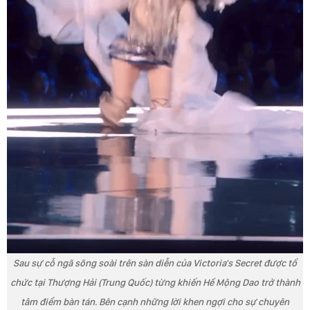
Sau sự cỗ ngã sõng soài trên sàn diễn của Victoria's Secret được tổ
chức tại Thượng Hải (Trung Quốc) từng khiến Hề Mộng Dao trở thành
tâm điểm bàn tán. Bên cạnh những lời khen ngợi cho sự chuyên