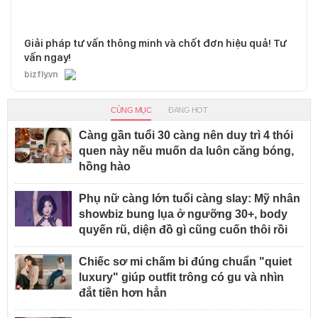
Giải pháp tư vấn thông minh và chốt đơn hiệu quả! Tư
vấn ngay!
bizfly.vn
CÙNG MỤC
ĐANG HOT
Càng gần tuổi 30 càng nên duy trì 4 thói
quen này nếu muốn da luôn căng bóng,
hồng hào
Phụ nữ càng lớn tuổi càng slay: Mỹ nhân
showbiz bung lụa ở ngưỡng 30+, body
quyến rũ, diện đồ gì cũng cuốn thôi rồi
Chiếc sơ mi chấm bi đúng chuẩn "quiet
luxury" giúp outfit trông có gu và nhìn
đắt tiền hơn hẳn