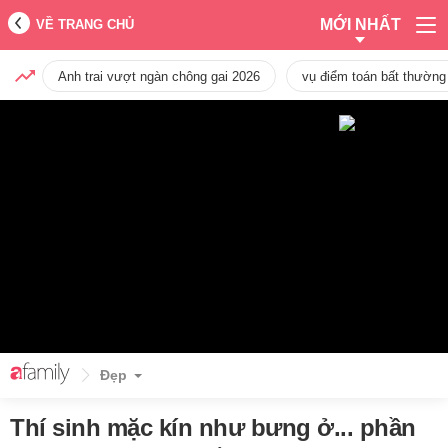
MỚI NHẤT
VỀ TRANG CHỦ
Anh trai vượt ngàn chông gai 2026
vụ điểm toán bất thường
Đẹp
Thí sinh mặc kín như bưng ở... phần