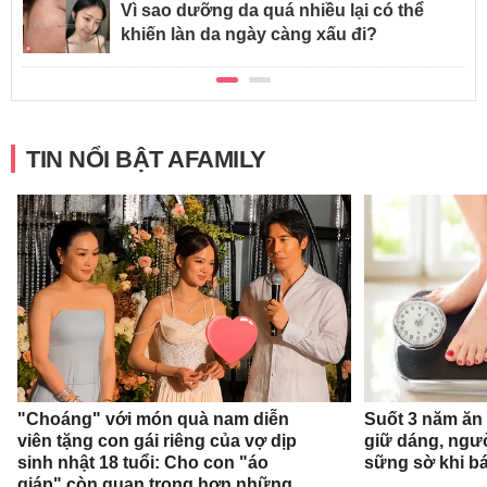
Vì sao dưỡng da quá nhiều lại có thể
khiến làn da ngày càng xấu đi?
TIN NỔI BẬT AFAMILY
"Choáng" với món quà nam diễn
Suốt 3 năm ăn
viên tặng con gái riêng của vợ dịp
giữ dáng, ngư
sinh nhật 18 tuổi: Cho con "áo
sững sờ khi bá
giáp" còn quan trọng hơn những