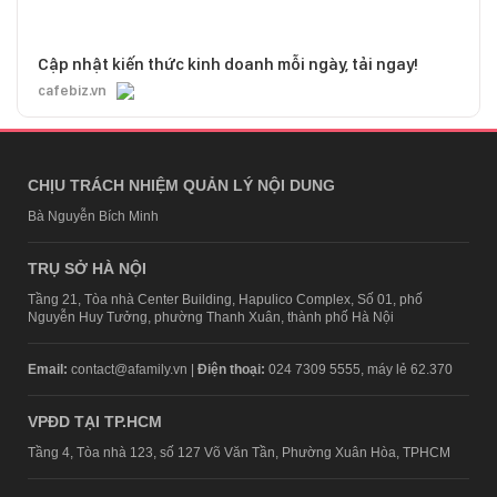
Cập nhật kiến thức kinh doanh mỗi ngày, tải ngay!
cafebiz.vn
CHỊU TRÁCH NHIỆM QUẢN LÝ NỘI DUNG
Bà Nguyễn Bích Minh
TRỤ SỞ HÀ NỘI
Tầng 21, Tòa nhà Center Building, Hapulico Complex, Số 01, phố
Nguyễn Huy Tưởng, phường Thanh Xuân, thành phố Hà Nội
Email:
contact@afamily.vn |
Điện thoại:
024 7309 5555, máy lẻ 62.370
VPĐD TẠI TP.HCM
Tầng 4, Tòa nhà 123, số 127 Võ Văn Tần, Phường Xuân Hòa, TPHCM