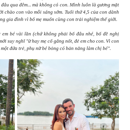
i đâu qua đêm... mà không có con. Mình luôn là gương mặt
ời chào con vào mỗi sáng sớm. Tuổi thứ 4,5 của con dành
g gia đình vì bố mẹ muốn cùng con trải nghiệm thế giới.
 em bé vài lần (chứ không phải bố đâu nhé, bố đề nghị
mới suy nghĩ "ừ hay mẹ cố gắng nốt, đẻ em cho con. Vì con
, một đứa trẻ, phụ nữ bé bỏng có bản năng làm chị bé".