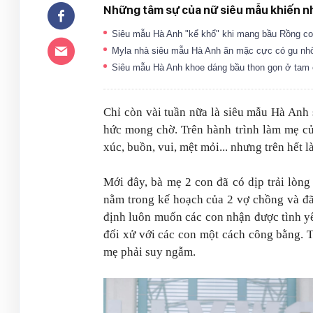
Những tâm sự của nữ siêu mẫu khiến nh
Siêu mẫu Hà Anh "kể khổ" khi mang bầu Rồng con 
Myla nhà siêu mẫu Hà Anh ăn mặc cực có gu nhờ
Siêu mẫu Hà Anh khoe dáng bầu thon gọn ở tam c
Chỉ còn vài tuần nữa là siêu mẫu Hà Anh 
hức mong chờ. Trên hành trình làm mẹ củ
xúc, buồn, vui, mệt mỏi... nhưng trên hết 
Mới đây, bà mẹ 2 con đã có dịp trải lòng
nằm trong kế hoạch của 2 vợ chồng và đã
định luôn muốn các con nhận được tình yê
đối xử với các con một cách công bằng. 
mẹ phải suy ngẫm.