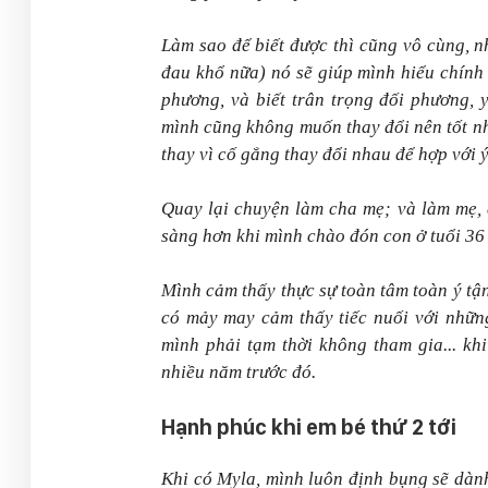
Làm sao để biết được thì cũng vô cùng, n
đau khổ nữa) nó sẽ giúp mình hiểu chính 
phương, và biết trân trọng đối phương,
mình cũng không muốn thay đổi nên tốt n
thay vì cố gắng thay đổi nhau để hợp với ý
Quay lại chuyện làm cha mẹ; và làm mẹ, 
sàng hơn khi mình chào đón con ở tuổi 36 
Mình cảm thấy thực sự toàn tâm toàn ý tậ
có mảy may cảm thấy tiếc nuối với nhữn
mình phải tạm thời không tham gia... kh
nhiều năm trước đó.
Hạnh phúc khi em bé thứ 2 tới
Khi có Myla, mình luôn định bụng sẽ dành