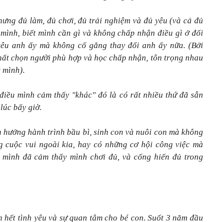
hưng đủ làm, đủ chơi, đủ trải nghiệm và đủ yêu (và cả đủ
mình, biết mình cần gì và không chấp nhận điều gì ở đối
 yêu anh ấy mà không cố gắng thay đổi anh ấy nữa. (Bởi
hất chọn người phù hợp và học chấp nhận, tôn trọng nhau
 mình).
điều mình cảm thấy "khác" đó là có rất nhiều thứ đã sẵn
lúc bấy giờ.
n hưởng hành trình bầu bì, sinh con và nuôi con mà không
g cuộc vui ngoài kia, hay có những cơ hội công việc mà
i mình đã cảm thấy mình chơi đủ, và cống hiến đủ trong
 hết tình yêu và sự quan tâm cho bé con. Suốt 3 năm đầu