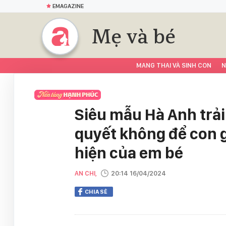
EMAGAZINE
Mẹ và bé
MANG THAI VÀ SINH CON
N
Siêu mẫu Hà Anh trải
quyết không để con g
hiện của em bé
AN CHI,
20:14 16/04/2024
CHIA SẺ