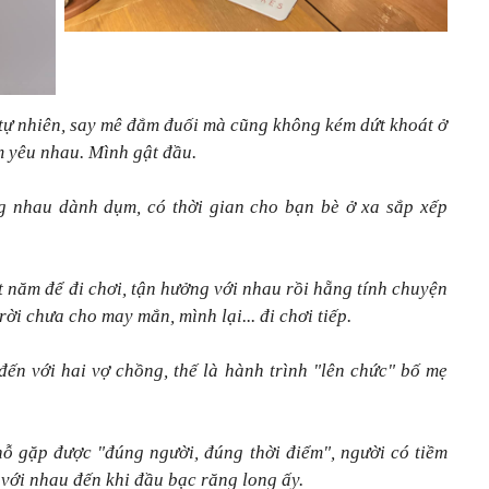
tự nhiên, say mê đắm đuối mà cũng không kém dứt khoát ở
m yêu nhau. Mình gật đầu.
 nhau dành dụm, có thời gian cho bạn bè ở xa sắp xếp
 năm để đi chơi, tận hưởng với nhau rồi hẵng tính chuyện
ời chưa cho may mắn, mình lại... đi chơi tiếp.
n với hai vợ chồng, thế là hành trình "lên chức" bố mẹ
ỗ gặp được "đúng người, đúng thời điểm", người có tiềm
với nhau đến khi đầu bạc răng long ấy.