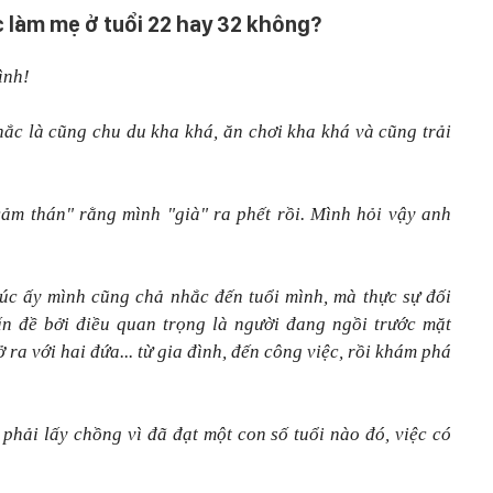
c làm mẹ ở tuổi 22 hay 32 không?
ình!
hắc là cũng chu du kha khá, ăn chơi kha khá và cũng trải
cảm thán" rằng mình "già" ra phết rồi. Mình hỏi vậy anh
úc ấy mình cũng chả nhắc đến tuổi mình, mà thực sự đối
ấn đề bởi điều quan trọng là người đang ngồi trước mặt
 ra với hai đứa... từ gia đình, đến công việc, rồi khám phá
phải lấy chồng vì đã đạt một con số tuổi nào đó, việc có