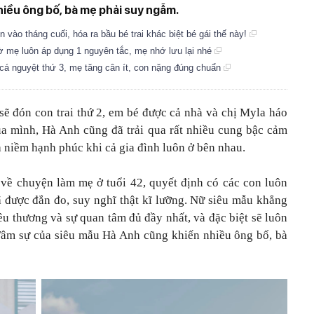
iều ông bố, bà mẹ phải suy ngẫm.
vào tháng cuối, hóa ra bầu bé trai khác biệt bé gái thế này!
 mẹ luôn áp dụng 1 nguyên tắc, mẹ nhớ lưu lại nhé
á nguyệt thứ 3, mẹ tăng cân ít, con nặng đúng chuẩn
sẽ đón con trai thứ 2, em bé được cả nhà và chị Myla háo
a mình, Hà Anh cũng đã trải qua rất nhiều cung bậc cảm
là niềm hạnh phúc khi cả gia đình luôn ở bên nhau.
 về chuyện làm mẹ ở tuổi 42, quyết định có các con luôn
 được đắn đo, suy nghĩ thật kĩ lưỡng. Nữ siêu mẫu khẳng
u thương và sự quan tâm đủ đầy nhất, và đặc biệt sẽ luôn
Tâm sự của siêu mẫu Hà Anh cũng khiến nhiều ông bố, bà