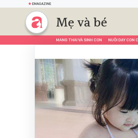
EMAGAZINE
Mẹ và bé
MANG THAI VÀ SINH CON
NUÔI DẠY CON C