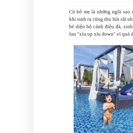
Có bố mẹ là những ngôi sao 
khi sinh ra cũng thu hút rất n
bé diện bộ cánh điệu đà, xinh
fan "xỉu up xỉu down" vì quá 