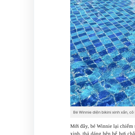
Bé Winnie diện bikini xinh xắn, cô 
Mới đây, bé Winnie lại chiếm 
xinh, thả dáng bên bể bơi ch