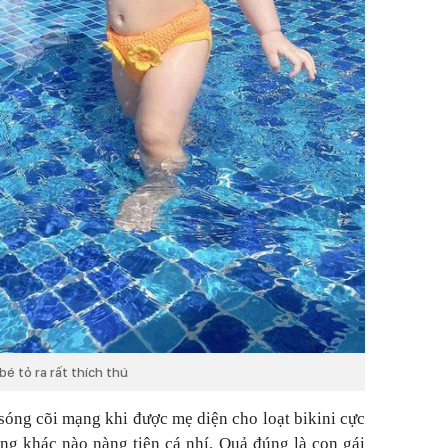
bé tỏ ra rất thích thú
sóng cõi mạng khi được mẹ diện cho loạt bikini cực
ẳng khác nào nàng tiên cá nhí. Quả đúng là con gái