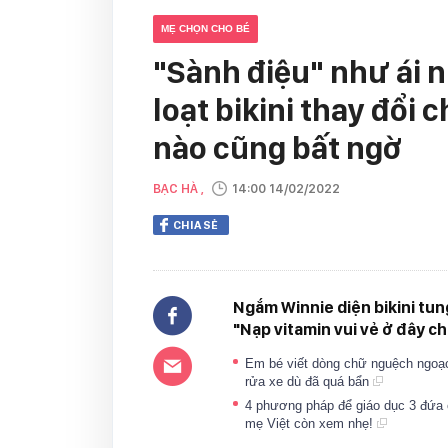
MẸ CHỌN CHO BÉ
"Sành điệu" như ái n
loạt bikini thay đổi 
nào cũng bất ngờ
BẠC HÀ ,
14:00 14/02/2022
CHIA SẺ
Ngắm Winnie diện bikini tun
"Nạp vitamin vui vẻ ở đây c
Em bé viết dòng chữ nguệch ngoạc 
rửa xe dù đã quá bẩn
4 phương pháp để giáo dục 3 đứa 
mẹ Việt còn xem nhẹ!