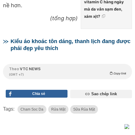
vitamin C hàng ngày
nề hơn.
mà da vẫn sạm đen,
xám xịt?
(tổng hợp)
Kiểu áo khoác tôn dáng, thanh lịch đang được
phái đẹp yêu thích
Theo
VTC NEWS
Copy link
(GMT +7)
Chia sẻ
Sao chép link
Tags:
Cham Soc Da
Rửa Mặt
Sữa Rủa Mặt