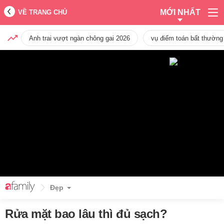
MỚI NHẤT
VỀ TRANG CHỦ
Anh trai vượt ngàn chông gai 2026
vụ điểm toán bất thường
Đẹp
Rửa mặt bao lâu thì đủ sạch?