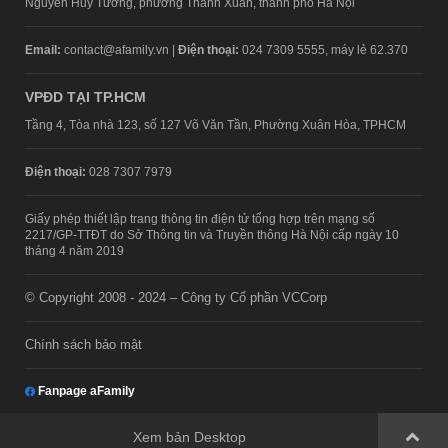
Nguyễn Huy Tưởng, phường Thanh Xuân, thành phố Hà Nội
Email:
contact@afamily.vn |
Điện thoại:
024 7309 5555, máy lẻ 62.370
VPĐD TẠI TP.HCM
Tầng 4, Tòa nhà 123, số 127 Võ Văn Tần, Phường Xuân Hòa, TPHCM
Điện thoại:
028 7307 7979
Giấy phép thiết lập trang thông tin điện tử tổng hợp trên mạng số
2217/GP-TTĐT do Sở Thông tin và Truyền thông Hà Nội cấp ngày 10
tháng 4 năm 2019
© Copyright 2008 - 2024 – Công ty Cổ phần VCCorp
Chính sách bảo mật
Fanpage aFamily
Xem bản Desktop