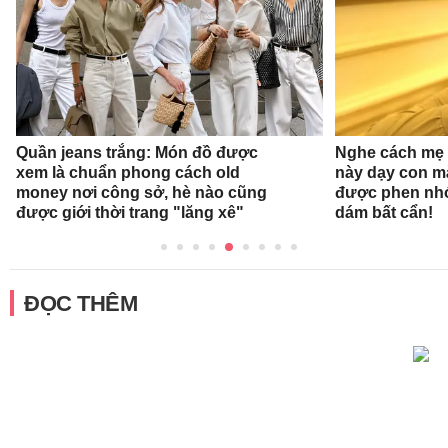
Quần jeans trắng: Món đồ được
Nghe cách mẹ 
xem là chuẩn phong cách old
này dạy con mà
money nơi công sở, hè nào cũng
được phen nhớ
được giới thời trang "lăng xê"
dám bất cẩn!
ĐỌC THÊM