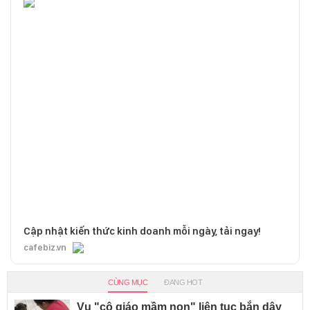
Cập nhật kiến thức kinh doanh mỗi ngày, tải ngay!
cafebiz.vn
CÙNG MỤC
ĐANG HOT
Vụ "cô giáo mầm non" liên tục bắn dây