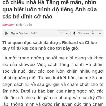
cô chiêu nhà Hà Tăng mê mẩn, nhìn
qua biết luôn trình độ tiếng Anh của
các bé đỉnh cỡ nào
San San
5 năm trước
Nghe đọc bài
6:47
Thói quen đọc sách đã được Richard và Chloe
duy trì từ khi còn nhỏ cho tới bây giờ.
Là một trong những người mẹ giỏi giang và khéo
léo của showbiz Việt, cách Tăng Thanh Hà chăm
sóc và nuôi dạy các con luôn khiến nhiều người
phải ngưỡng mộ. Từ sau khi kết hôn, bà mẹ 3 con
chọn cách lùi về sau giữ gìn và chăm chút cho tổ
ấm nhỏ. Dưới sự bảo ban của nàng ngọc nữ, các
cậu ấm cô chiêu dù giàu có nhưng vẫn cực kỳ độc
lập, thông minh và được rèn luyện đức tính chăm