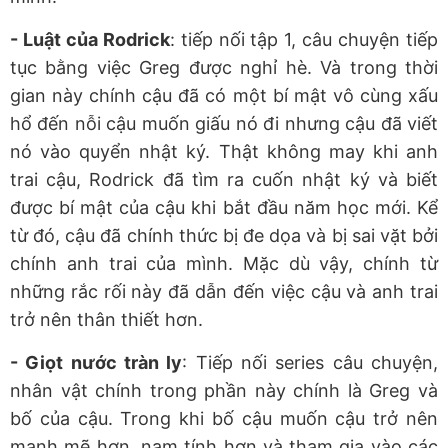
- Luật của Rodrick
: tiếp nối tập 1, câu chuyện tiếp
tục bằng việc Greg được nghỉ hè. Và trong thời
gian này chính cậu đã có một bí mật vô cùng xấu
hổ đến nỗi cậu muốn giấu nó đi nhưng cậu đã viết
nó vào quyển nhật ký. Thật không may khi anh
trai cậu, Rodrick đã tìm ra cuốn nhật ký và biết
được bí mật của cậu khi bắt đầu năm học mới. Kể
từ đó, cậu đã chính thức bị đe dọa và bị sai vặt bởi
chính anh trai của mình. Mặc dù vậy, chính từ
những rắc rối này đã dẫn đến việc cậu và anh trai
trở nên thân thiết hơn.
- Giọt nước tràn ly
: Tiếp nối series câu chuyện,
nhân vật chính trong phần này chính là Greg và
bố của cậu. Trong khi bố cậu muốn cậu trở nên
mạnh mẽ hơn, nam tính hơn và tham gia vào các