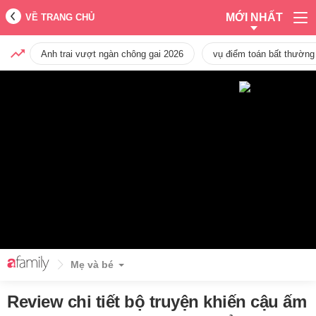
MỚI NHẤT
VỀ TRANG CHỦ
Anh trai vượt ngàn chông gai 2026
vụ điểm toán bất thường
Mẹ và bé
Review chi tiết bộ truyện khiến cậu ấm