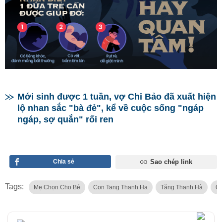
Mới sinh được 1 tuần, vợ Chi Bảo đã xuất hiện
lộ nhan sắc "bà đẻ", kể về cuộc sống "ngáp
ngáp, sợ quắn" rối ren
Chia sẻ
Sao chép link
Tags:
Mẹ Chọn Cho Bé
Con Tang Thanh Ha
Tăng Thanh Hà
Co