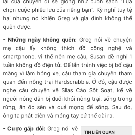
lại của chuyến đi sẽ giống như cuốn sách "Lựa
chọn cuộc phiêu lưu của riêng bạn". Kỳ nghỉ tuy tệ
hại nhưng nó khiến Greg và gia đình không thể
quên được.
- Những ngày không quên:
Greg nói về chuyện
mẹ cậu ấy không thích đồ công nghệ và
smartphone, vì thế nên mẹ cậu, Susan đề nghị 1
tuần không đồ điện tử. Để lẩn tránh việc bị bố cậu
mắng vì làm hỏng xe, cậu tham gia chuyến tham
quan đến nông trại Hardscrabble. Ở đó, cậu được
nghe câu chuyện về Silas Cào Sột Soạt, kể về
người nông dân bị đuổi khỏi nông trại, sống trong
rừng, ăn ốc sên và quả mọng để sống. Sau đó,
ông ta phát điên và móng tay cứ thế dài ra.
- Cược gấp đôi:
Greg nói về
TIN LIÊN QUAN