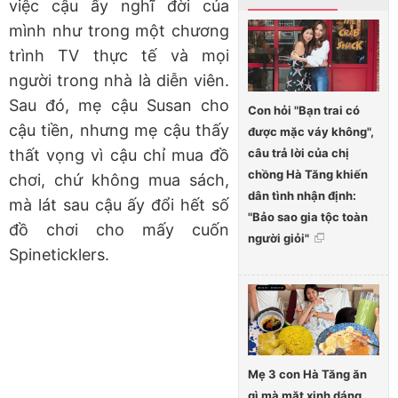
việc cậu ấy nghĩ đời của
mình như trong một chương
trình TV thực tế và mọi
người trong nhà là diễn viên.
Sau đó, mẹ cậu Susan cho
Con hỏi "Bạn trai có
cậu tiền, nhưng mẹ cậu thấy
được mặc váy không",
câu trả lời của chị
thất vọng vì cậu chỉ mua đồ
chồng Hà Tăng khiến
chơi, chứ không mua sách,
dân tình nhận định:
mà lát sau cậu ấy đổi hết số
"Bảo sao gia tộc toàn
đồ chơi cho mấy cuốn
người giỏi"
Spineticklers.
Mẹ 3 con Hà Tăng ăn
gì mà mặt xinh dáng