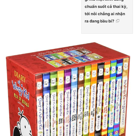
chuẩn suốt cả thai kỳ,
tới nỗi chẳng ai nhận
ra đang bầu bí?