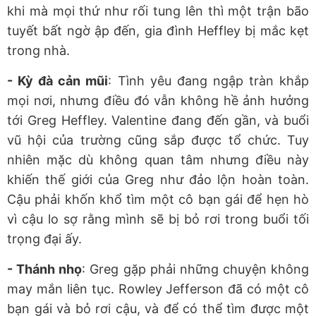
khi mà mọi thứ như rối tung lên thì một trận bão
tuyết bất ngờ ập đến, gia đình Heffley bị mắc kẹt
trong nhà.
- Kỳ đà cản mũi
: Tình yêu đang ngập tràn khắp
mọi nơi, nhưng điều đó vẫn không hề ảnh hưởng
tới Greg Heffley. Valentine đang đến gần, và buổi
vũ hội của trường cũng sắp được tổ chức. Tuy
nhiên mặc dù không quan tâm nhưng điều này
khiến thế giới của Greg như đảo lộn hoàn toàn.
Cậu phải khốn khổ tìm một cô bạn gái để hẹn hò
vì cậu lo sợ rằng mình sẽ bị bỏ rơi trong buổi tối
trọng đại ấy.
- Thánh nhọ
: Greg gặp phải những chuyện không
may mắn liên tục. Rowley Jefferson đã có một cô
bạn gái và bỏ rơi cậu, và để có thể tìm được một