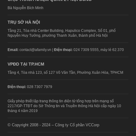
Bà Nguyễn Bích Minh
TRỤ SỞ HÀ NỘI
Tầng 21, Tòa nhà Center Building, Hapulico Complex, Số 01, phố
Nguyễn Huy Tưởng, phường Thanh Xuân, thành phố Hà Nội
Email:
contact@afamily.vn |
Điện thoại:
024 7309 5555, máy lẻ 62.370
VPĐD TẠI TP.HCM
Tầng 4, Tòa nhà 123, số 127 Võ Văn Tần, Phường Xuân Hòa, TPHCM
Điện thoại:
028 7307 7979
Giấy phép thiết lập trang thông tin điện tử tổng hợp trên mạng số
2217/GP-TTĐT do Sở Thông tin và Truyền thông Hà Nội cấp ngày 10
tháng 4 năm 2019
© Copyright 2008 - 2024 – Công ty Cổ phần VCCorp