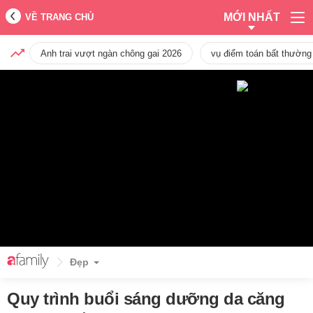
MỚI NHẤT
VỀ TRANG CHỦ
Anh trai vượt ngàn chông gai 2026
vụ điểm toán bất thường
Đẹp
Quy trình buổi sáng dưỡng da căng