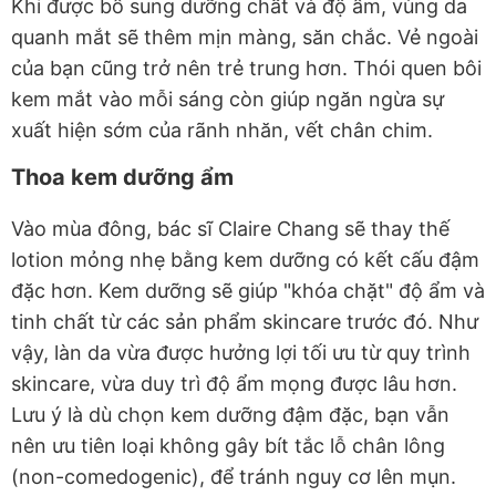
Khi được bổ sung dưỡng chất và độ ẩm, vùng da
quanh mắt sẽ thêm mịn màng, săn chắc. Vẻ ngoài
của bạn cũng trở nên trẻ trung hơn. Thói quen bôi
kem mắt vào mỗi sáng còn giúp ngăn ngừa sự
xuất hiện sớm của rãnh nhăn, vết chân chim.
Thoa kem dưỡng ẩm
Vào mùa đông, bác sĩ Claire Chang sẽ thay thế
lotion mỏng nhẹ bằng kem dưỡng có kết cấu đậm
đặc hơn. Kem dưỡng sẽ giúp "khóa chặt" độ ẩm và
tinh chất từ các sản phẩm skincare trước đó. Như
vậy, làn da vừa được hưởng lợi tối ưu từ quy trình
skincare, vừa duy trì độ ẩm mọng được lâu hơn.
Lưu ý là dù chọn kem dưỡng đậm đặc, bạn vẫn
nên ưu tiên loại không gây bít tắc lỗ chân lông
(non-comedogenic), để tránh nguy cơ lên mụn.