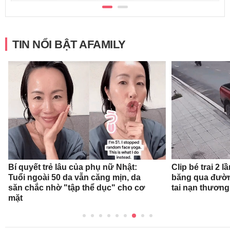
TIN NỔI BẬT AFAMILY
Clip bé trai 2
Bí quyết trẻ lâu của phụ nữ Nhật:
băng qua đường
Tuổi ngoài 50 da vẫn căng mịn, da
tai nạn thương
săn chắc nhờ "tập thể dục" cho cơ
mặt