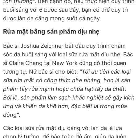
tổn thương"
. Bên cạnh đó, nếu thực hiện quy trình
buổi sáng với 6 bước sau đây, bạn có thể duy trì
được làn da căng mọng suốt cả ngày.
Rửa mặt bằng sản phẩm dịu nhẹ
Bác sĩ Joshua Zeichner bắt đầu quy trình chăm
sóc da buổi sáng với loại sữa rửa mặt dịu nhẹ. Bác
sĩ Claire Chang tại New York cũng có thói quen
tương tự. Nữ bác sĩ cho biết:
"Tôi ưu tiên các loại
sữa rửa mặt có công thức nhẹ nhàng, hơn là sản
phẩm tẩy rửa mạnh hoặc chứa hạt tẩy da chết.
Bởi lẽ, sản phẩm làm sạch khắc nghiệt sẽ gây kích
ứng và khiến da khô hơn, đặc biệt là trong mùa
đông"
.
Các loại sữa rửa mặt dịu dàng với làn da là lựa
chọn lý tưởng, để bảo toàn độ ẩm, giúp da luôn