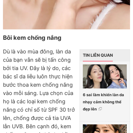
Bôi kem chống nắng
Dù là vào mùa đông, làn da
TIN LIÊN QUAN
của bạn vẫn sẽ bị tấn công
bởi tia UV. Đây là lý do, các
bác sĩ da liễu luôn thực hiện
bước thoa kem chống nắng
vào mỗi sáng. Lựa chọn của
6 sai lầm khiến làn da
họ là các loại kem chống
nhạy cảm không thể
đẹp lên
nắng có chỉ số từ SPF 30 trở
lên, chống được cả tia UVA
lẫn UVB. Bên cạnh đó, kem