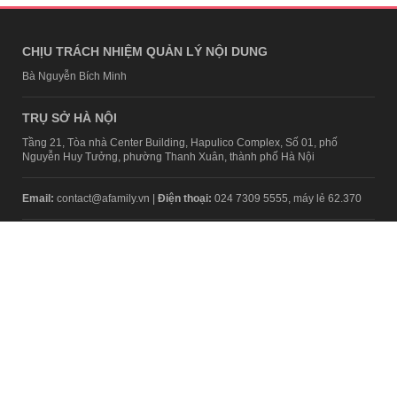
CHỊU TRÁCH NHIỆM QUẢN LÝ NỘI DUNG
Bà Nguyễn Bích Minh
TRỤ SỞ HÀ NỘI
Tầng 21, Tòa nhà Center Building, Hapulico Complex, Số 01, phố
Nguyễn Huy Tưởng, phường Thanh Xuân, thành phố Hà Nội
Email:
contact@afamily.vn |
Điện thoại:
024 7309 5555, máy lẻ 62.370
VPĐD TẠI TP.HCM
Tầng 4, Tòa nhà 123, số 127 Võ Văn Tần, Phường Xuân Hòa, TPHCM
Điện thoại:
028 7307 7979
Giấy phép thiết lập trang thông tin điện tử tổng hợp trên mạng số
2217/GP-TTĐT do Sở Thông tin và Truyền thông Hà Nội cấp ngày 10
tháng 4 năm 2019