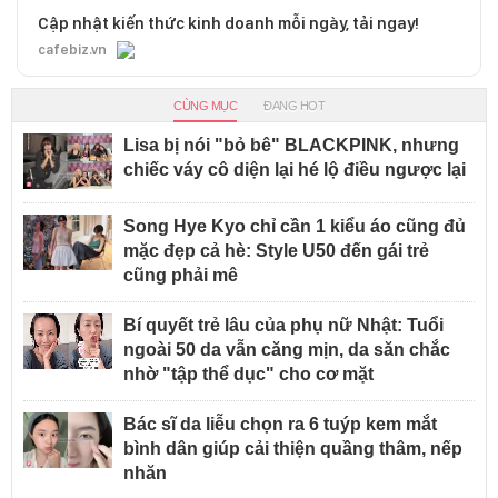
Cập nhật kiến thức kinh doanh mỗi ngày, tải ngay!
cafebiz.vn
CÙNG MỤC
ĐANG HOT
Lisa bị nói "bỏ bê" BLACKPINK, nhưng
chiếc váy cô diện lại hé lộ điều ngược lại
Song Hye Kyo chỉ cần 1 kiểu áo cũng đủ
mặc đẹp cả hè: Style U50 đến gái trẻ
cũng phải mê
Bí quyết trẻ lâu của phụ nữ Nhật: Tuổi
ngoài 50 da vẫn căng mịn, da săn chắc
nhờ "tập thể dục" cho cơ mặt
Bác sĩ da liễu chọn ra 6 tuýp kem mắt
bình dân giúp cải thiện quầng thâm, nếp
nhăn