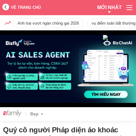
MỚI NHẤT
VỀ TRANG CHỦ
Anh trai vượt ngàn chông gai 2026
vụ điểm toán bất thường
Đẹp
Quý cô người Pháp diện áo khoác