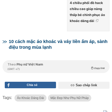
4 chiêu phối đồ hack
chiều cao giúp nàng
thấp bé chinh phục áo
khoác dáng dài
10 cách mặc áo khoác và váy liền ấm áp, sành
điệu trong mùa lạnh
Theo
Phụ nữ Việt Nam
Copy link
(GMT +7)
Chia sẻ
Sao chép link
Tags:
Áo Khoác Dáng Dài
Mặc Đẹp Như Phụ Nữ Pháp