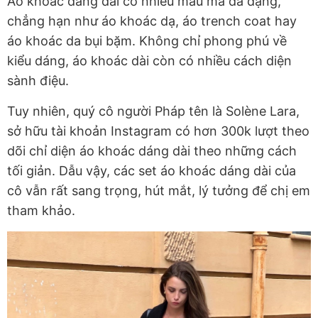
Áo khoác dáng dài có nhiều mẫu mã đa dạng,
chẳng hạn như áo khoác dạ, áo trench coat hay
áo khoác da bụi bặm. Không chỉ phong phú về
kiểu dáng, áo khoác dài còn có nhiều cách diện
sành điệu.
Tuy nhiên, quý cô người Pháp tên là Solène Lara,
sở hữu tài khoản Instagram có hơn 300k lượt theo
dõi chỉ diện áo khoác dáng dài theo những cách
tối giản. Dẫu vậy, các set áo khoác dáng dài của
cô vẫn rất sang trọng, hút mắt, lý tưởng để chị em
tham khảo.