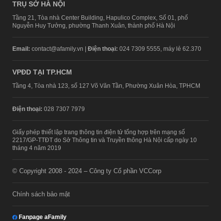
TRỤ SỞ HÀ NỘI
Tầng 21, Tòa nhà Center Building, Hapulico Complex, Số 01, phố
Nguyễn Huy Tưởng, phường Thanh Xuân, thành phố Hà Nội
Email:
contact@afamily.vn |
Điện thoại:
024 7309 5555, máy lẻ 62.370
VPĐD TẠI TP.HCM
Tầng 4, Tòa nhà 123, số 127 Võ Văn Tần, Phường Xuân Hòa, TPHCM
Điện thoại:
028 7307 7979
Giấy phép thiết lập trang thông tin điện tử tổng hợp trên mạng số
2217/GP-TTĐT do Sở Thông tin và Truyền thông Hà Nội cấp ngày 10
tháng 4 năm 2019
© Copyright 2008 - 2024 – Công ty Cổ phần VCCorp
Chính sách bảo mật
Fanpage aFamily