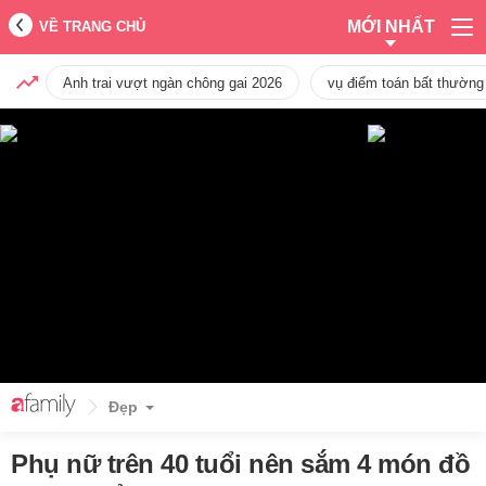
MỚI NHẤT
VỀ TRANG CHỦ
Anh trai vượt ngàn chông gai 2026
vụ điểm toán bất thường
Đẹp
Phụ nữ trên 40 tuổi nên sắm 4 món đồ