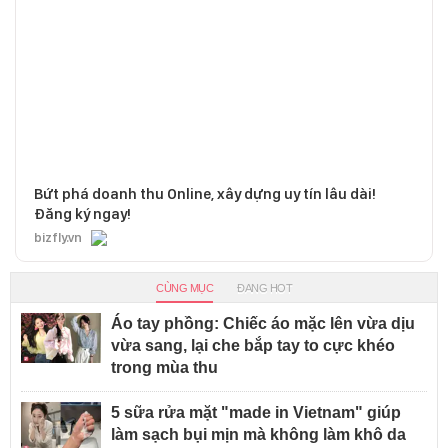
Bứt phá doanh thu Online, xây dựng uy tín lâu dài!
Đăng ký ngay!
bizfly.vn
CÙNG MỤC
ĐANG HOT
Áo tay phồng: Chiếc áo mặc lên vừa dịu
vừa sang, lại che bắp tay to cực khéo
trong mùa thu
5 sữa rửa mặt "made in Vietnam" giúp
làm sạch bụi mịn mà không làm khô da