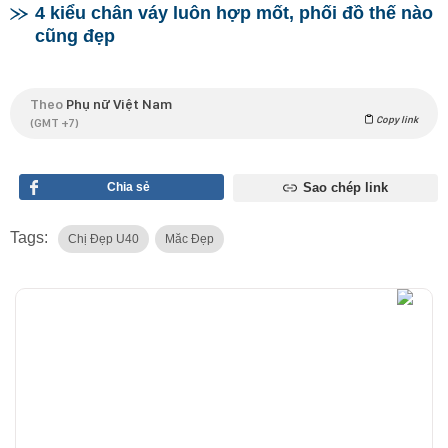
4 kiểu chân váy luôn hợp mốt, phối đồ thế nào
cũng đẹp
Theo
Phụ nữ Việt Nam
Copy link
(GMT +7)
Chia sẻ
Sao chép link
Tags:
Chị Đẹp U40
Măc Đẹp