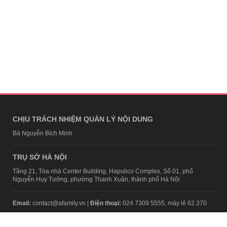
CHỊU TRÁCH NHIỆM QUẢN LÝ NỘI DUNG
Bà Nguyễn Bích Minh
TRỤ SỞ HÀ NỘI
Tầng 21, Tòa nhà Center Building, Hapulico Complex, Số 01, phố
Nguyễn Huy Tưởng, phường Thanh Xuân, thành phố Hà Nội
Email:
contact@afamily.vn |
Điện thoại:
024 7309 5555, máy lẻ 62.370