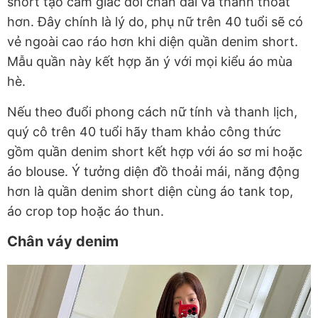
short tạo cảm giác đôi chân dài và thanh thoát
hơn. Đây chính là lý do, phụ nữ trên 40 tuổi sẽ có
vẻ ngoài cao ráo hơn khi diện quần denim short.
Mẫu quần này kết hợp ăn ý với mọi kiểu áo mùa
hè.
Nếu theo đuổi phong cách nữ tính và thanh lịch,
quý cô trên 40 tuổi hãy tham khảo công thức
gồm quần denim short kết hợp với áo sơ mi hoặc
áo blouse. Ý tưởng diện đồ thoải mái, năng động
hơn là quần denim short diện cùng áo tank top,
áo crop top hoặc áo thun.
Chân váy denim