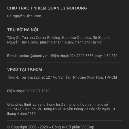
CHỊU TRÁCH NHIỆM QUẢN LÝ NỘI DUNG
Bà Nguyễn Bích Minh
TRỤ SỞ HÀ NỘI
Tầng 21, Tòa nhà Center Building, Hapulico Complex, Số 01, phố
Nguyễn Huy Tưởng, phường Thanh Xuân, thành phố Hà Nội
Email:
contact@afamily.vn |
Điện thoại:
024 7309 5555, máy lẻ 62.370
VPĐD TẠI TP.HCM
Tầng 4, Tòa nhà 123, số 127 Võ Văn Tần, Phường Xuân Hòa, TPHCM
Điện thoại:
028 7307 7979
Giấy phép thiết lập trang thông tin điện tử tổng hợp trên mạng số
2217/GP-TTĐT do Sở Thông tin và Truyền thông Hà Nội cấp ngày 10
tháng 4 năm 2019
© Copyright 2008 - 2024 – Công ty Cổ phần VCCorp