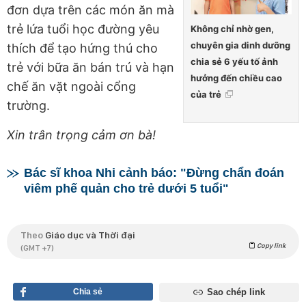
đơn dựa trên các món ăn mà
trẻ lứa tuổi học đường yêu
Không chỉ nhờ gen,
chuyên gia dinh dưỡng
thích để tạo hứng thú cho
chia sẻ 6 yếu tố ảnh
trẻ với bữa ăn bán trú và hạn
hưởng đến chiều cao
chế ăn vặt ngoài cổng
của trẻ
trường.
Xin trân trọng cảm ơn bà!
Bác sĩ khoa Nhi cảnh báo: "Đừng chẩn đoán
viêm phế quản cho trẻ dưới 5 tuổi"
Theo
Giáo dục và Thời đại
Copy link
(GMT +7)
Chia sẻ
Sao chép link