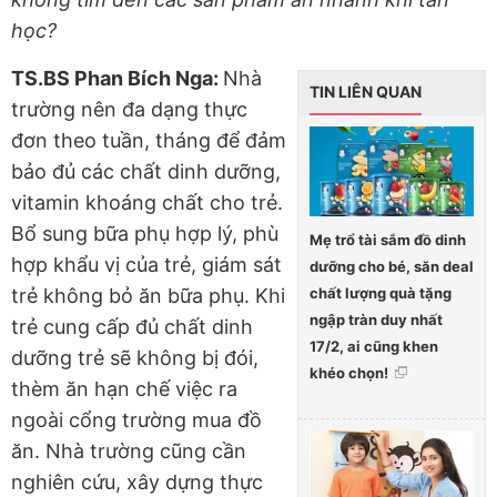
học?
TS.BS Phan Bích Nga:
Nhà
TIN LIÊN QUAN
trường nên đa dạng thực
đơn theo tuần, tháng để đảm
bảo đủ các chất dinh dưỡng,
vitamin khoáng chất cho trẻ.
Bổ sung bữa phụ hợp lý, phù
Mẹ trổ tài sắm đồ dinh
hợp khẩu vị của trẻ, giám sát
dưỡng cho bé, săn deal
chất lượng quà tặng
trẻ không bỏ ăn bữa phụ. Khi
ngập tràn duy nhất
trẻ cung cấp đủ chất dinh
17/2, ai cũng khen
dưỡng trẻ sẽ không bị đói,
khéo chọn!
thèm ăn hạn chế việc ra
ngoài cổng trường mua đồ
ăn. Nhà trường cũng cần
nghiên cứu, xây dựng thực