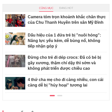
CÙNG MỤC
ĐANG HOT
Camera tóm trọn khoảnh khắc chân thực
của Chu Thanh Huyền trên sân Mỹ Đình
Dấu hiệu của 1 đứa trẻ bị "nuôi hỏng":
Năng lực yếu kém, dễ bùng nổ, không
tiếp nhận góp ý
Đừng cho trẻ đi dép crocs: Đã có bé bị
gãy xương, thậm chí dậy thì sớm và
không phát triển được chiều cao
4 thứ cha mẹ cho đi càng nhiều, con cái
càng dễ bị "hủy hoại" tương lai