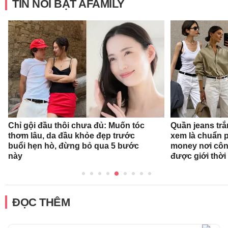
TIN NỔI BẬT AFAMILY
Chỉ gội đầu thôi chưa đủ: Muốn tóc
Quần jeans tr
thơm lâu, da đầu khỏe đẹp trước
xem là chuẩn 
buổi hẹn hò, đừng bỏ qua 5 bước
money nơi côn
này
được giới thời
ĐỌC THÊM