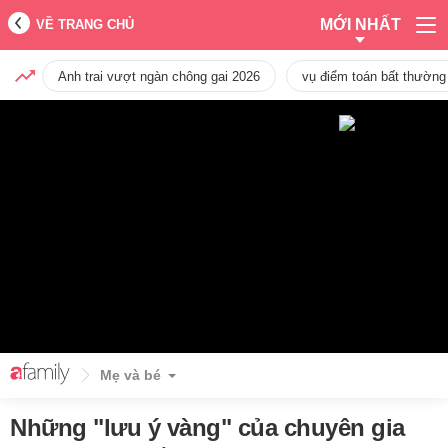
MỚI NHẤT
VỀ TRANG CHỦ
Anh trai vượt ngàn chông gai 2026
vụ điểm toán bất thường
Mẹ và bé
Những "lưu ý vàng" của chuyên gia