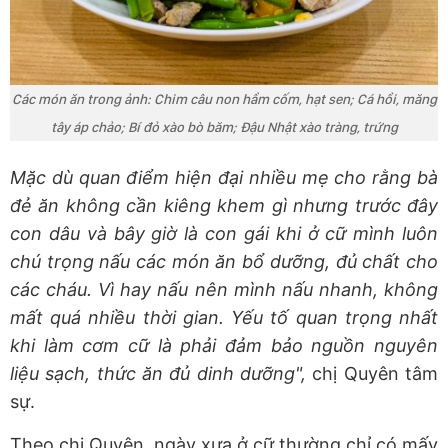
Các món ăn trong ảnh: Chim câu non hầm cốm, hạt sen; Cá hồi, măng
tây áp chảo; Bí đỏ xào bò băm; Đậu Nhật xào tràng, trứng
Mặc dù quan điểm hiện đại nhiều mẹ cho rằng bà
đẻ ăn không cần kiêng khem gì nhưng trước đây
con dâu và bây giờ là con gái khi ở cữ mình luôn
chú trọng nấu các món ăn bổ dưỡng, đủ chất cho
các cháu. Vì hay nấu nên mình nấu nhanh, không
mất quá nhiều thời gian. Yếu tố quan trọng nhất
khi làm cơm cữ là phải đảm bảo nguồn nguyên
liệu sạch, thức ăn đủ dinh dưỡng
",
chị Quyên tâm
sự.
Theo chị Quyên, ngày xưa ở cữ thường chỉ có mấy