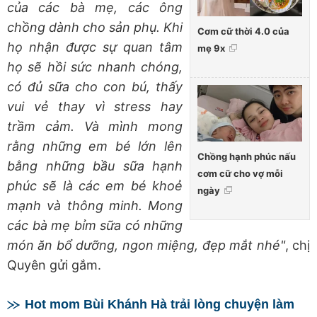
của các bà mẹ, các ông
chồng dành cho sản phụ. Khi
Cơm cữ thời 4.0 của
họ nhận được sự quan tâm
mẹ 9x
họ sẽ hồi sức nhanh chóng,
có đủ sữa cho con bú, thấy
vui vẻ thay vì stress hay
trầm cảm. Và mình mong
rằng những em bé lớn lên
Chồng hạnh phúc nấu
bằng những bầu sữa hạnh
cơm cữ cho vợ mỗi
phúc sẽ là các em bé khoẻ
ngày
mạnh và thông minh. Mong
các bà mẹ bỉm sữa có những
món ăn bổ dưỡng, ngon miệng, đẹp mắt nhé"
, chị
Quyên gửi gắm.
Hot mom Bùi Khánh Hà trải lòng chuyện làm