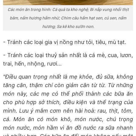
Các món ăn trong hình: Cá quả ta kho nghệ; Bí nắp vung nhồi thịt
băm, nấm hương hầm nhừ; Chim câu hầm hạt sen, củ sen, nấm
hương; Sa kê kho sườn non.
- Tránh các loại gia vị nồng như tỏi, tiêu, mù tạt.
- Tránh các loại thuỷ sản nhất là cá mè, cua, lươn,
trai, hến, nhộng, rươi...
"Điều quan trọng nhất là mẹ khỏe, đủ sữa, không
tăng cân, thậm chí còn giảm cân từ từ. Từ những
món này, các mẹ có thể phối thành các bữa ăn
cho phù hợp sở thích, điều kiện và thể trạng của
mình. Lưu ý mâm cơm nên hài hoà: rau, thịt, tôm,
cá. Món ăn có món khô, món nước, chú trọng
món nước, món hầm vì ăn đồ nước ra sữa nhanh