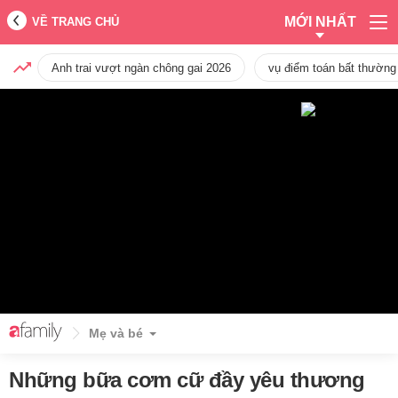
MỚI NHẤT
VỀ TRANG CHỦ
Anh trai vượt ngàn chông gai 2026
vụ điểm toán bất thường
Mẹ và bé
Những bữa cơm cữ đầy yêu thương