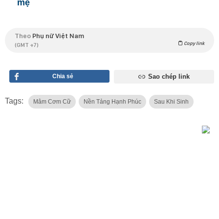
mẹ
Theo
Phụ nữ Việt Nam
Copy link
(GMT +7)
Chia sẻ
Sao chép link
Tags:
Mâm Cơm Cữ
Nền Tảng Hạnh Phúc
Sau Khi Sinh