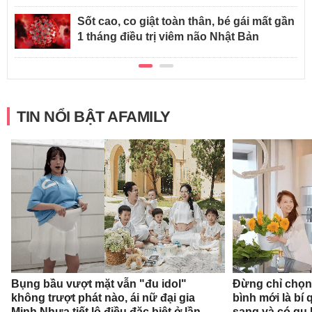
Sốt cao, co giật toàn thân, bé gái mất gần
1 tháng điều trị viêm não Nhật Bản
TIN NỔI BẬT AFAMILY
Bụng bầu vượt mặt vẫn "đu idol"
Đừng chỉ chọn
không trượt phát nào, ái nữ đại gia
bình mới là bí
Minh Nhựa tiết lộ điều đặc biệt ở lần
sang và có gu