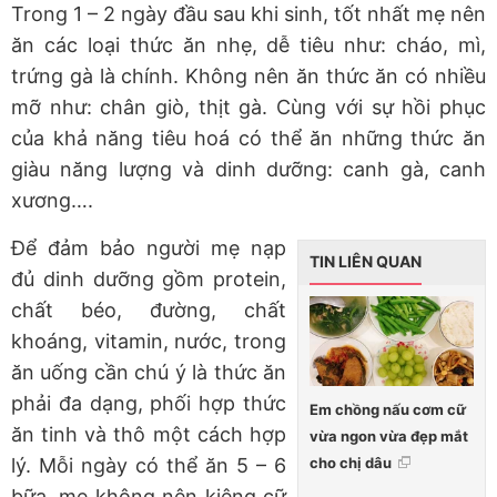
Trong 1 – 2 ngày đầu sau khi sinh, tốt nhất mẹ nên
ăn các loại thức ăn nhẹ, dễ tiêu như: cháo, mì,
trứng gà là chính. Không nên ăn thức ăn có nhiều
mỡ như: chân giò, thịt gà. Cùng với sự hồi phục
của khả năng tiêu hoá có thể ăn những thức ăn
giàu năng lượng và dinh dưỡng: canh gà, canh
xương….
Để đảm bảo người mẹ nạp
TIN LIÊN QUAN
đủ dinh dưỡng gồm protein,
chất béo, đường, chất
khoáng, vitamin, nước, trong
ăn uống cần chú ý là thức ăn
phải đa dạng, phối hợp thức
Em chồng nấu cơm cữ
ăn tinh và thô một cách hợp
vừa ngon vừa đẹp mắt
cho chị dâu
lý. Mỗi ngày có thể ăn 5 – 6
bữa, mẹ không nên kiêng cữ