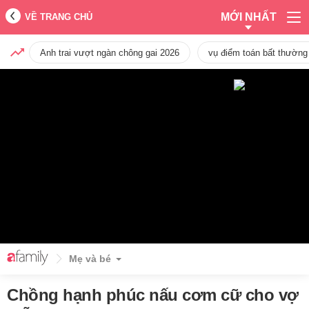
MỚI NHẤT
VỀ TRANG CHỦ
Anh trai vượt ngàn chông gai 2026
vụ điểm toán bất thường
Mẹ và bé
Chồng hạnh phúc nấu cơm cữ cho vợ