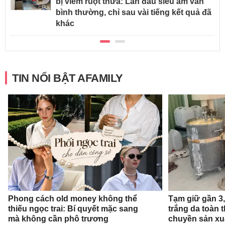
bị viêm ruột thừa: Lần đầu siêu âm vẫn
bình thường, chỉ sau vài tiếng kết quả đã
khác
TIN NỔI BẬT AFAMILY
Phong cách old money không thể
Tạm giữ gần 3
thiếu ngọc trai: Bí quyết mặc sang
trắng da toàn t
mà không cần phô trương
chuyền sản xu