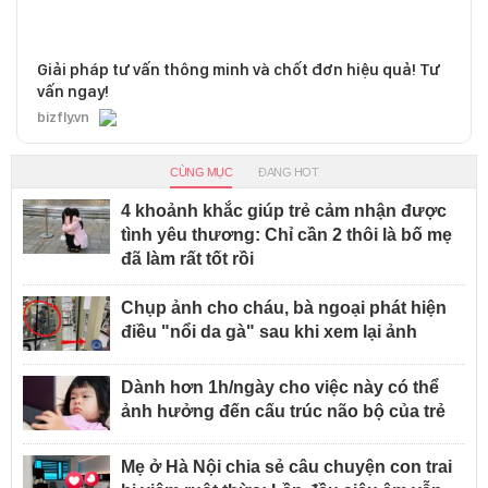
Giải pháp tư vấn thông minh và chốt đơn hiệu quả! Tư
vấn ngay!
bizfly.vn
CÙNG MỤC
ĐANG HOT
4 khoảnh khắc giúp trẻ cảm nhận được
tình yêu thương: Chỉ cần 2 thôi là bố mẹ
đã làm rất tốt rồi
Chụp ảnh cho cháu, bà ngoại phát hiện
điều "nổi da gà" sau khi xem lại ảnh
Dành hơn 1h/ngày cho việc này có thể
ảnh hưởng đến cấu trúc não bộ của trẻ
Mẹ ở Hà Nội chia sẻ câu chuyện con trai