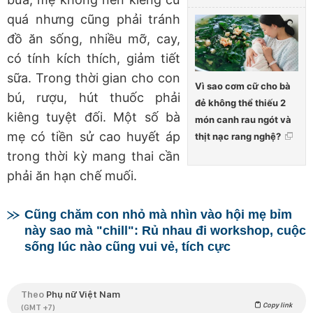
quá nhưng cũng phải tránh
đồ ăn sống, nhiều mỡ, cay,
có tính kích thích, giảm tiết
sữa. Trong thời gian cho con
Vì sao cơm cữ cho bà
bú, rượu, hút thuốc phải
đẻ không thể thiếu 2
kiêng tuyệt đối. Một số bà
món canh rau ngót và
mẹ có tiền sử cao huyết áp
thịt nạc rang nghệ?
trong thời kỳ mang thai cần
phải ăn hạn chế muối.
Cũng chăm con nhỏ mà nhìn vào hội mẹ bỉm
này sao mà "chill": Rủ nhau đi workshop, cuộc
sống lúc nào cũng vui vẻ, tích cực
Theo
Phụ nữ Việt Nam
Copy link
(GMT +7)