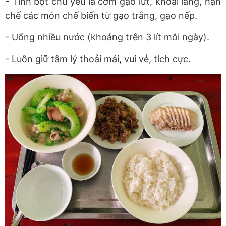
- Tinh bột chủ yếu là cơm gạo lứt, khoai lang, hạn
chế các món chế biến từ gạo trắng, gạo nếp.
- Uống nhiều nước (khoảng trên 3 lít mỗi ngày).
- Luôn giữ tâm lý thoải mái, vui vẻ, tích cực.