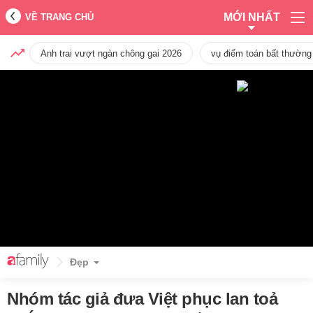
MỚI NHẤT
VỀ TRANG CHỦ
Anh trai vượt ngàn chông gai 2026
vụ điểm toán bất thường
Đẹp
Nhóm tác giả đưa Việt phục lan toả