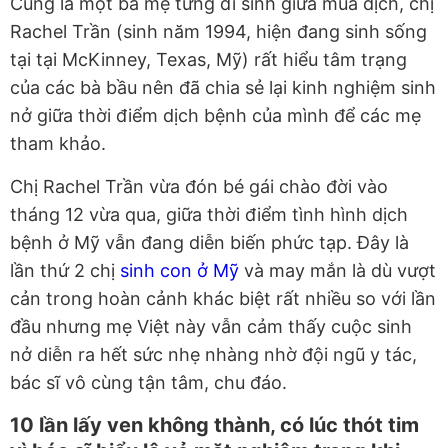
Cũng là một bà mẹ từng đi sinh giữa mùa dịch, chị
Rachel Trần (sinh năm 1994, hiện đang sinh sống
tại tại McKinney, Texas, Mỹ) rất hiểu tâm trạng
của các bà bầu nên đã chia sẻ lại kinh nghiệm sinh
nở giữa thời điểm dịch bệnh của mình để các mẹ
tham khảo.
Chị Rachel Trần vừa đón bé gái chào đời vào
tháng 12 vừa qua, giữa thời điểm tình hình dịch
bệnh ở Mỹ vẫn đang diễn biến phức tạp. Đây là
lần thứ 2 chị
sinh con ở Mỹ
và may mắn là dù vượt
cản trong hoàn cảnh khác biệt rất nhiều so với lần
đầu nhưng mẹ Việt này vẫn cảm thấy cuộc sinh
nở diễn ra hết sức nhẹ nhàng nhờ đội ngũ y tác,
bác sĩ vô cùng tận tâm, chu đáo.
10 lần lấy ven không thành, có lúc thót tim