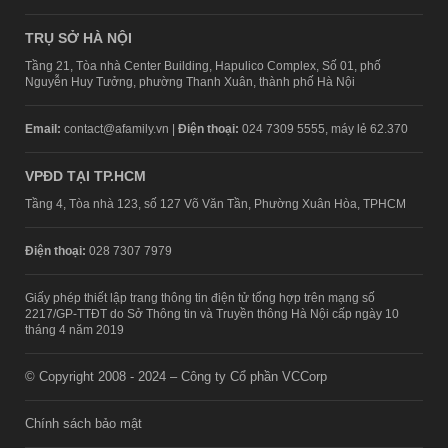
TRỤ SỞ HÀ NỘI
Tầng 21, Tòa nhà Center Building, Hapulico Complex, Số 01, phố
Nguyễn Huy Tưởng, phường Thanh Xuân, thành phố Hà Nội
Email:
contact@afamily.vn |
Điện thoại:
024 7309 5555, máy lẻ 62.370
VPĐD TẠI TP.HCM
Tầng 4, Tòa nhà 123, số 127 Võ Văn Tần, Phường Xuân Hòa, TPHCM
Điện thoại:
028 7307 7979
Giấy phép thiết lập trang thông tin điện tử tổng hợp trên mạng số
2217/GP-TTĐT do Sở Thông tin và Truyền thông Hà Nội cấp ngày 10
tháng 4 năm 2019
© Copyright 2008 - 2024 – Công ty Cổ phần VCCorp
Chính sách bảo mật