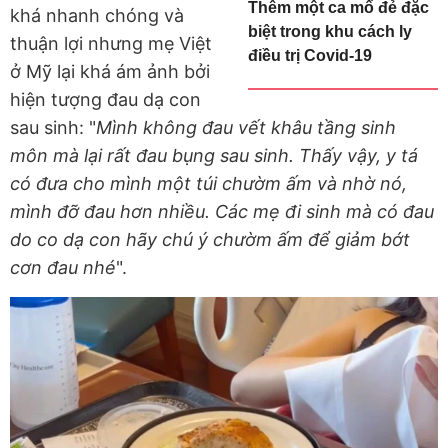
Thêm một ca mổ đẻ đặc
khá nhanh chóng và
biệt trong khu cách ly
thuận lợi nhưng mẹ Việt
điều trị Covid-19
ở Mỹ lại khá ám ảnh bởi
hiện tượng đau dạ con
sau sinh: "
Mình không đau vết khâu tầng sinh
môn mà lại rất đau bụng sau sinh. Thấy vậy, y tá
có đưa cho mình một túi chườm ấm và nhờ nó,
mình đỡ đau hơn nhiều. Các mẹ đi sinh mà có đau
do co dạ con hãy chú ý chườm ấm để giảm bớt
cơn đau nhé
".