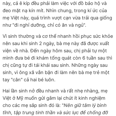
này, cả ê kíp đều phải làm việc với đồ bảo hộ và
đeo mặt nạ kín mít. Nhìn chung, trong kí ức của
mẹ Việt này, quá trình vượt cạn vừa trải qua giống
như "đi nghỉ dưỡng, chỉ có ăn và ngủ".
Vì sinh thường và cơ thể nhanh hồi phục sức khỏe
nên sau khi sinh 2 ngày, bà mẹ này đã được xuất
viện về nhà. Đến ngày hôm sau, chị phải tự một
mình đưa bé đi khám tổng quát còn 6 tuần sau thì
chị cũng tự đi tái khái sau sinh. Những ngày sau
sinh, vì ông xã vẫn bận đi làm nên bà mẹ trẻ một
tay "cân" cả hai bé luôn.
Hai lần sinh nở đều nhanh và rất nhẹ nhàng, mẹ
Việt ở Mỹ muốn gửi gắm lại chút ít kinh nghiệm
cho các mẹ sắp sinh đó là: "
Nên giữ tâm lý bình
tĩnh, tập trung tinh thần và sức lực để chống đỡ