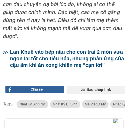
cơn đau chuyển dạ bởi lúc đó, không ai có thể
giúp được chính mình. Đặc biệt, các mẹ cố gắng
đừng rên rỉ hay la hét. Điều đó chỉ làm mẹ thêm
mất sức và không mạnh mẽ để vượt qua cơn đau
được
".
Lan Khuê vào bếp nấu cho con trai 2 món vừa
ngon lại tốt cho tiêu hóa, nhưng phản ứng của
cậu ấm khi ăn xong khiến mẹ "cạn lời"
Chia sẻ
Sao chép link
Tags:
Nhật Ký Sinh Nở
Nhật Ký Đi Sinh
Mẹ Việt Ở Mỹ
Nhật Ký 