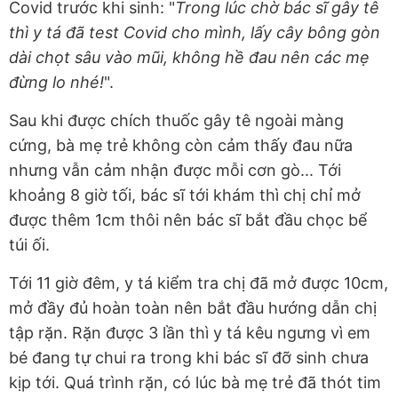
Covid trước khi sinh: "
Trong lúc chờ bác sĩ gây tê
thì y tá đã test Covid cho mình, lấy cây bông gòn
dài chọt sâu vào mũi, không hề đau nên các mẹ
đừng lo nhé!
".
Sau khi được chích thuốc gây tê ngoài màng
cứng, bà mẹ trẻ không còn cảm thấy đau nữa
nhưng vẫn cảm nhận được mỗi cơn gò... Tới
khoảng 8 giờ tối, bác sĩ tới khám thì chị chỉ mở
được thêm 1cm thôi nên bác sĩ bắt đầu chọc bể
túi ối.
Tới 11 giờ đêm, y tá kiểm tra chị đã mở được 10cm,
mở đầy đủ hoàn toàn nên bắt đầu hướng dẫn chị
tập rặn. Rặn được 3 lần thì y tá kêu ngưng vì em
bé đang tự chui ra trong khi bác sĩ đỡ sinh chưa
kịp tới. Quá trình rặn, có lúc bà mẹ trẻ đã thót tim