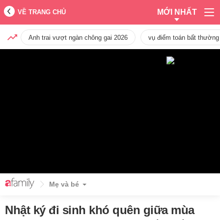
MỚI NHẤT
VỀ TRANG CHỦ
Anh trai vượt ngàn chông gai 2026
vụ điểm toán bất thường
Mẹ và bé
Nhật ký đi sinh khó quên giữa mùa