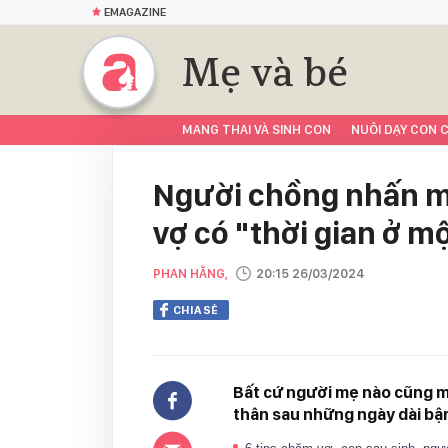
EMAGAZINE
Mẹ và bé
MANG THAI VÀ SINH CON
NUÔI DẠY CON C
Người chồng nhấn m
vợ có "thời gian ở m
PHAN HẰNG,
20:15 26/03/2024
CHIA SẺ
Bất cứ người mẹ nào cũng m
thân sau những ngày dài bận