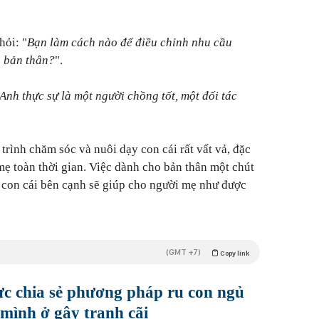
hỏi: "
Bạn làm cách nào để điều chỉnh nhu cầu
o bản thân?
".
Anh thực sự là một người chồng tốt, một đối tác
trình chăm sóc và nuôi dạy con cái rất vất vả, đặc
mẹ toàn thời gian. Việc dành cho bản thân một chút
 con cái bên cạnh sẽ giúp cho người mẹ như được
(GMT +7)
Copy link
c chia sẻ phương pháp ru con ngủ
 mình ở gây tranh cãi