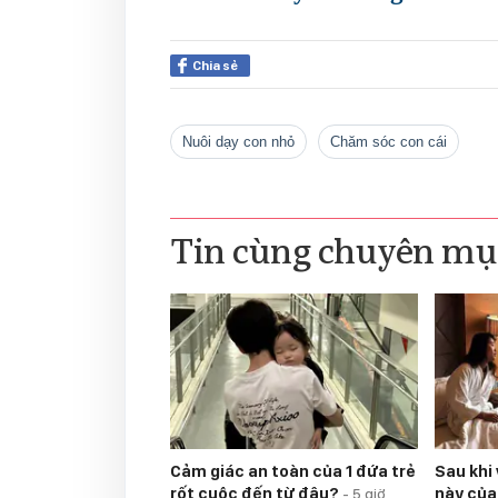
Chia sẻ
nuôi dạy con nhỏ
chăm sóc con cái
Tin cùng chuyên mụ
Cảm giác an toàn của 1 đứa trẻ
Sau khi 
rốt cuộc đến từ đâu?
này của
-
5 giờ