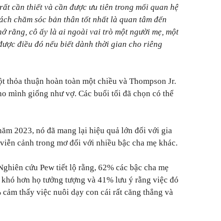
rất cần thiết và cần được ưu tiên trong mối quan hệ
cách chăm sóc bản thân tốt nhất là quan tâm đến
ớ rằng, cô ấy là ai ngoài vai trò một người mẹ, một
 được điều đó nếu biết dành thời gian cho riêng
ột thỏa thuận hoàn toàn một chiều và Thompson Jr.
o mình giống như vợ. Các buổi tối đã chọn có thể
năm 2023, nó đã mang lại hiệu quả lớn đối với gia
viễn cảnh trong mơ đối với nhiều bậc cha mẹ khác.
Nghiên cứu Pew tiết lộ rằng, 62% các bậc cha mẹ
i khó hơn họ tưởng tượng và 41% lưu ý rằng việc đó
 cảm thấy việc nuôi dạy con cái rất căng thẳng và