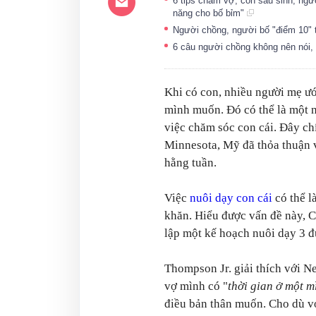
6 tips chăm vợ, con sau sinh, ngư
năng cho bố bỉm"
Người chồng, người bố "điểm 10"
6 câu người chồng không nên nói
Khi có con, nhiều người mẹ ướ
mình muốn. Đó có thể là một n
việc chăm sóc con cái. Đây ch
Minnesota, Mỹ đã thỏa thuận v
hằng tuần.
Việc
nuôi dạy con cái
có thể l
khăn. Hiểu được vấn đề này, 
lập một kế hoạch nuôi dạy 3 đứ
Thompson Jr. giải thích với 
vợ mình có "
thời gian ở một 
điều bản thân muốn. Cho dù v