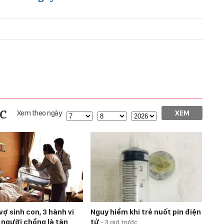
c
Xem theo ngày
XEM
vợ sinh con, 3 hành vi
Nguy hiểm khi trẻ nuốt pin điện
 người chồng là tàn
tử
-
3 giờ trước