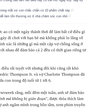
ời chồng nào làm hết điều này có thể mở ngay lớp "dạy kỹ
 trong mắt vợ con chắc chắn có 10 phẩm chất này
, dễ làm tổn thương vợ ở nhà chăm sóc con nhỏ
c ao có một ngày thảnh thơi để làm bất cứ điều gì
gày đi chơi với bạn bè mà không phải lo lắng về
ính xác là những gì mà một cặp vợ chồng sống ở
ới nhau để đảm bảo cả 2 đều có thời gian riêng tư
à điều rất tuyệt vời nhưng đôi khi cũng rất khó
Cedric Thompson Jr. và vợ Charlotte Thompson đã
a con trong độ tuổi từ 1 tới 6.
Newsweek rằng, mỗi đêm một tuần, anh sẽ đảm bảo
mình mà không bị gián đoạn
", được thỏa thích làm
ợ anh ngâm mình trong bồn tắm, xem phim truyền