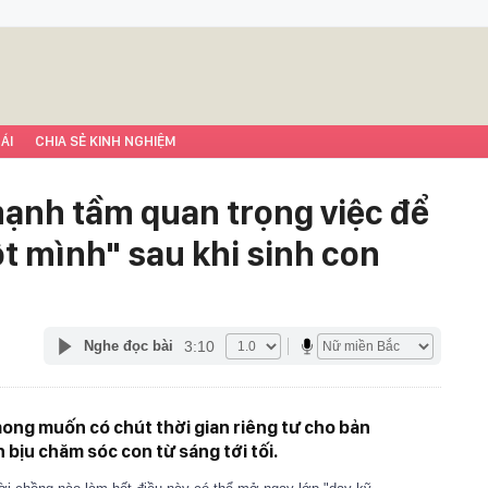
ÁI
CHIA SẺ KINH NGHIỆM
ạnh tầm quan trọng việc để
ột mình" sau khi sinh con
3:10
Nghe đọc bài
ong muốn có chút thời gian riêng tư cho bản
 bịu chăm sóc con từ sáng tới tối.