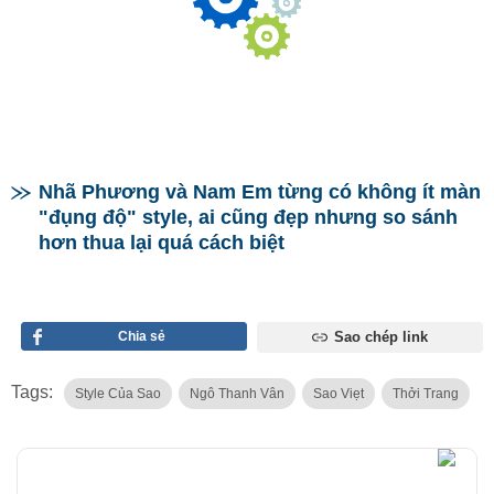
Nhã Phương và Nam Em từng có không ít màn
"đụng độ" style, ai cũng đẹp nhưng so sánh
hơn thua lại quá cách biệt
Chia sẻ
Sao chép link
Tags:
Style Của Sao
Ngô Thanh Vân
Sao Viẹt
Thởi Trang