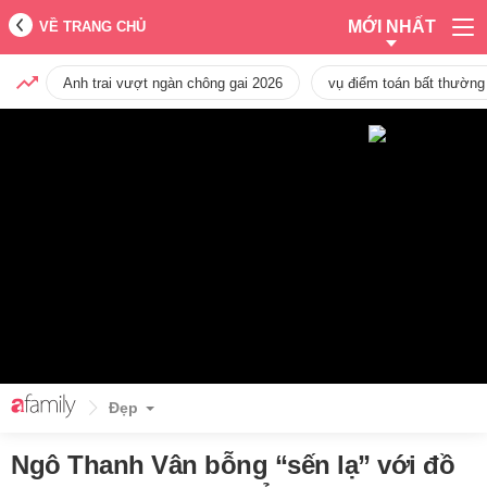
MỚI NHẤT
VỀ TRANG CHỦ
Anh trai vượt ngàn chông gai 2026
vụ điểm toán bất thường
Đẹp
Ngô Thanh Vân bỗng “sến lạ” với đồ