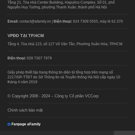
Tầng 21, Tòa nhà Center Building, Hapulico Complex, Số 01, phố
Nguyễn Huy Tưởng, phường Thanh Xuân, thành phố Hà Nội
Email:
contact@afamily.vn |
Điện thoại:
024 7309 5555, máy lẻ 62.370
VPĐD TẠI TP.HCM
Tầng 4, Tòa nhà 123, số 127 Võ Văn Tần, Phường Xuân Hòa, TPHCM
Điện thoại:
028 7307 7979
Giấy phép thiết lập trang thông tin điện tử tổng hợp trên mạng số
2217/GP-TTĐT do Sở Thông tin và Truyền thông Hà Nội cấp ngày 10
tháng 4 năm 2019
© Copyright 2008 - 2024 – Công ty Cổ phần VCCorp
Chính sách bảo mật
Fanpage aFamily