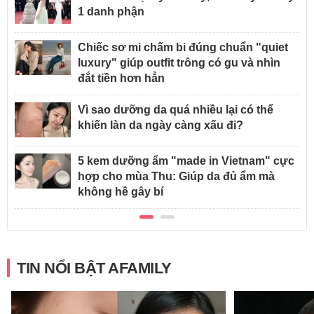
1 danh phận
Chiếc sơ mi chấm bi đúng chuẩn "quiet
luxury" giúp outfit trông có gu và nhìn
đắt tiền hơn hẳn
Vì sao dưỡng da quá nhiều lại có thể
khiến làn da ngày càng xấu đi?
5 kem dưỡng ẩm "made in Vietnam" cực
hợp cho mùa Thu: Giúp da đủ ẩm mà
không hề gây bí
TIN NỔI BẬT AFAMILY