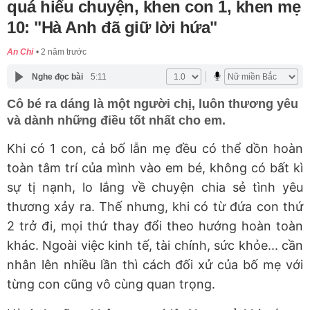
quá hiểu chuyện, khen con 1, khen mẹ
10: "Hà Anh đã giữ lời hứa"
An Chi
2 năm trước
Nghe đọc bài
5:11
Cô bé ra dáng là một người chị, luôn thương yêu
và dành những điều tốt nhất cho em.
Khi có 1 con, cả bố lẫn mẹ đều có thể dồn hoàn
toàn tâm trí của mình vào em bé, không có bất kì
sự tị nạnh, lo lắng về chuyện chia sẻ tình yêu
thương xảy ra. Thế nhưng, khi có từ đứa con thứ
2 trở đi, mọi thứ thay đổi theo hướng hoàn toàn
khác. Ngoài việc kinh tế, tài chính, sức khỏe... cần
nhân lên nhiều lần thì cách đối xử của bố mẹ với
từng con cũng vô cùng quan trọng.