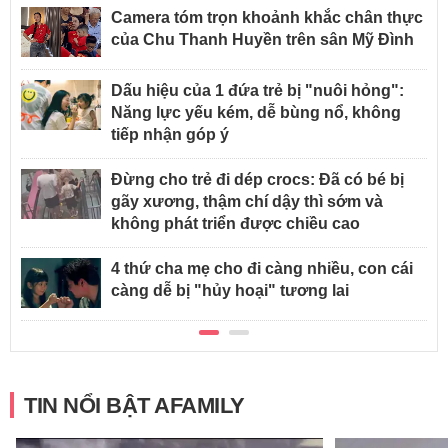
Camera tóm trọn khoảnh khắc chân thực
của Chu Thanh Huyền trên sân Mỹ Đình
Dấu hiệu của 1 đứa trẻ bị "nuôi hỏng":
Năng lực yếu kém, dễ bùng nổ, không
tiếp nhận góp ý
Đừng cho trẻ đi dép crocs: Đã có bé bị
gãy xương, thậm chí dậy thì sớm và
không phát triển được chiều cao
4 thứ cha mẹ cho đi càng nhiều, con cái
càng dễ bị "hủy hoại" tương lai
TIN NỔI BẬT AFAMILY