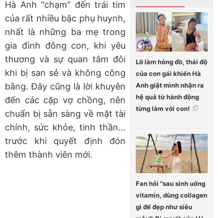
Hà Anh "chạm" đến trái tim
của rất nhiều bậc phụ huynh,
nhất là những ba mẹ trong
gia đình đông con, khi yêu
thương và sự quan tâm đôi
Lỡ làm hỏng đồ, thái độ
khi bị san sẻ và không công
của con gái khiến Hà
Anh giật mình nhận ra
bằng. Đây cũng là lời khuyên
hệ quả từ hành động
đến các cặp vợ chồng, nên
từng làm với con!
chuẩn bị sẵn sàng về mặt tài
chính, sức khỏe, tinh thần...
trước khi quyết định đón
thêm thành viên mới.
Fan hỏi "sau sinh uống
vitamin, dùng collagen
gì để đẹp như siêu