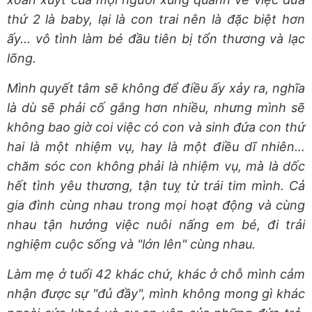
thứ 2 là baby, lại là con trai nên là đặc biệt hơn
ấy... vô tình làm bé đầu tiên bị tổn thương và lạc
lõng.
Mình quyết tâm sẽ không để điều ấy xảy ra, nghĩa
là dù sẽ phải cố gắng hơn nhiều, nhưng mình sẽ
không bao giờ coi việc có con và sinh đứa con thứ
hai là một nhiệm vụ, hay là một điều dĩ nhiên...
chăm sóc con không phải là nhiệm vụ, mà là dốc
hết tình yêu thương, tận tuỵ từ trái tim mình. Cả
gia đình cùng nhau trong mọi hoạt động và cùng
nhau tận hưởng việc nuôi nấng em bé, đi trải
nghiệm cuộc sống và "lớn lên" cùng nhau.
Làm mẹ ở tuổi 42 khác chứ, khác ở chỗ mình cảm
nhận được sự "đủ đầy", mình không mong gì khác