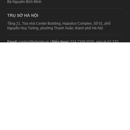
Bà Nguyễn Bích Minh
TRỤ SỞ HÀ NỘI
Tầng 21, Tòa nhà Center Building, Hapulico Complex, Số 01, phố
Nguyễn Huy Tưởng, phường Thanh Xuân, thành phố Hà Nội
Email:
contact@afamily.vn |
Điện thoại:
024 7309 5555, máy lẻ 62.370
VPĐD TẠI TP.HCM
Tầng 4, Tòa nhà 123, số 127 Võ Văn Tần, Phường Xuân Hòa, TPHCM
Điện thoại:
028 7307 7979
Giấy phép thiết lập trang thông tin điện tử tổng hợp trên mạng số
2217/GP-TTĐT do Sở Thông tin và Truyền thông Hà Nội cấp ngày 10
tháng 4 năm 2019
© Copyright 2008 - 2024 – Công ty Cổ phần VCCorp
Chính sách bảo mật