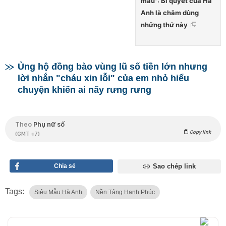
mẫu": Bí quyết của Hà
Anh là chăm dùng
những thứ này
Ủng hộ đồng bào vùng lũ số tiền lớn nhưng
lời nhắn "cháu xin lỗi" của em nhỏ hiểu
chuyện khiến ai nấy rưng rưng
Theo
Phụ nữ số
Copy link
(GMT +7)
Chia sẻ
Sao chép link
Tags:
Siêu Mẫu Hà Anh
Nền Tảng Hạnh Phúc