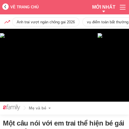
MỚI NHẤT
VỀ TRANG CHỦ
Anh trai vượt ngàn chông gai 2026
vụ điểm toán bất thường
Mẹ và bé
Một câu nói với em trai thể hiện bé gái