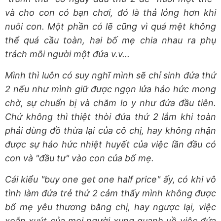
và cho con có bạn chơi, đó là thả lỏng hơn khi
nuôi con. Một phần có lẽ cũng vì quá mệt không
thể quá cầu toàn, hai bố mẹ chia nhau ra phụ
trách mỗi người một đứa v.v...
Mình thì luôn có suy nghĩ mình sẽ chỉ sinh đứa thứ
2 nếu như mình giữ được ngọn lửa háo hức mong
chờ, sự chuẩn bị và chăm lo y như đứa đầu tiên.
Chứ không thì thiệt thòi đứa thứ 2 lắm khi toàn
phải dùng đồ thừa lại của cô chị, hay không nhận
được sự háo hức nhiệt huyết của việc lần đầu có
con và "đầu tư" vào con của bố mẹ.
Cái kiểu "buy one get one half price" ấy, có khi vô
tình làm đứa trẻ thứ 2 cảm thấy mình không được
bố mẹ yêu thương bằng chị, hay ngược lại, việc
xoắn xuýt của mọi người xung quanh về việc đứa