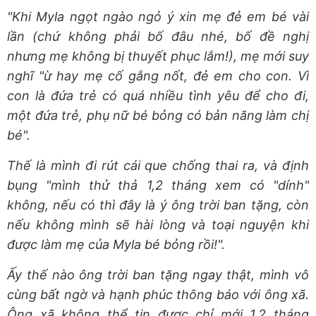
"Khi Myla ngọt ngào ngỏ ý xin mẹ đẻ em bé vài
lần (chứ không phải bố đâu nhé, bố đề nghị
nhưng mẹ không bị thuyết phục lắm!), mẹ mới suy
nghĩ "ừ hay mẹ cố gắng nốt, đẻ em cho con. Vì
con là đứa trẻ có quá nhiều tình yêu để cho đi,
một đứa trẻ, phụ nữ bé bỏng có bản năng làm chị
bé".
Thế là mình đi rút cái que chống thai ra, và định
bụng "mình thử thả 1,2 tháng xem có "dính"
không, nếu có thì đây là ý ông trời ban tặng, còn
nếu không mình sẽ hài lòng và toại nguyện khi
được làm mẹ của Myla bé bỏng rồi!".
Ấy thế nào ông trời ban tặng ngay thật, mình vô
cùng bất ngờ và hạnh phúc thông báo với ông xã.
Ông xã không thể tin được chỉ mới 1,2 tháng