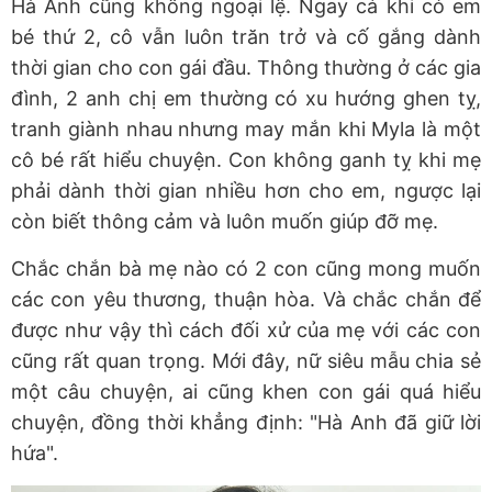
Hà Anh cũng không ngoại lệ. Ngay cả khi có em
bé thứ 2, cô vẫn luôn trăn trở và cố gắng dành
thời gian cho con gái đầu. Thông thường ở các gia
đình, 2 anh chị em thường có xu hướng ghen tỵ,
tranh giành nhau nhưng may mắn khi Myla là một
cô bé rất hiểu chuyện. Con không ganh tỵ khi mẹ
phải dành thời gian nhiều hơn cho em, ngược lại
còn biết thông cảm và luôn muốn giúp đỡ mẹ.
Chắc chắn bà mẹ nào có 2 con cũng mong muốn
các con yêu thương, thuận hòa. Và chắc chắn để
được như vậy thì cách đối xử của mẹ với các con
cũng rất quan trọng. Mới đây, nữ siêu mẫu chia sẻ
một câu chuyện, ai cũng khen con gái quá hiểu
chuyện, đồng thời khẳng định: "Hà Anh đã giữ lời
hứa".