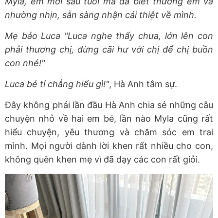
Myla, em mới sáu tuổi mà đã biết thương em và
nhường nhịn, sẵn sàng nhận cái thiệt về mình.
Mẹ bảo Luca "Luca nghe thấy chưa, lớn lên con
phải thương chị, đừng cãi hư với chị để chị buồn
con nhé!"
Luca bé tí chẳng hiểu gì!"
, Hà Anh tâm sự.
Đây không phải lần đầu Hà Anh chia sẻ những câu
chuyện nhỏ về hai em bé, lần nào Myla cũng rất
hiểu chuyện, yêu thương và chăm sóc em trai
mình. Mọi người dành lời khen rất nhiều cho con,
không quên khen mẹ vì đã dạy các con rất giỏi.