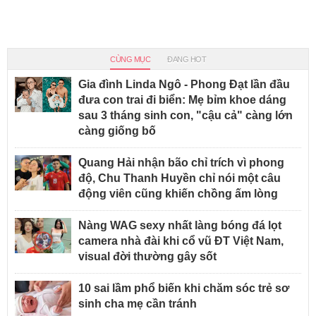
CÙNG MỤC
ĐANG HOT
Gia đình Linda Ngô - Phong Đạt lần đầu
đưa con trai đi biển: Mẹ bỉm khoe dáng
sau 3 tháng sinh con, "cậu cả" càng lớn
càng giống bố
Quang Hải nhận bão chỉ trích vì phong
độ, Chu Thanh Huyền chỉ nói một câu
động viên cũng khiến chồng ấm lòng
Nàng WAG sexy nhất làng bóng đá lọt
camera nhà đài khi cổ vũ ĐT Việt Nam,
visual đời thường gây sốt
10 sai lầm phổ biến khi chăm sóc trẻ sơ
sinh cha mẹ cần tránh