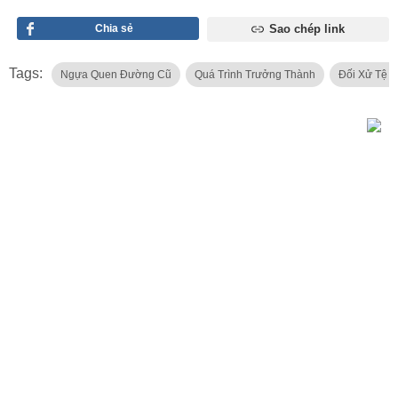
Chia sẻ
Sao chép link
Tags:
Ngựa Quen Đường Cũ
Quá Trình Trưởng Thành
Đối Xử Tệ B