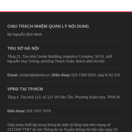
CHỊU TRÁCH NHIỆM QUẢN LÝ NỘI DUNG
Bà Nguyễn Bích Minh
TRỤ SỞ HÀ NỘI
Tầng 21, Tòa nhà Center Building, Hapulico Complex, Số 01, phố
Nguyễn Huy Tưởng, phường Thanh Xuân, thành phố Hà Nội
Email:
contact@afamily.vn |
Điện thoại:
024 7309 5555, máy lẻ 62.370
VPĐD TẠI TP.HCM
Tầng 4, Tòa nhà 123, số 127 Võ Văn Tần, Phường Xuân Hòa, TPHCM
Điện thoại:
028 7307 7979
Giấy phép thiết lập trang thông tin điện tử tổng hợp trên mạng số
2217/GP-TTĐT do Sở Thông tin và Truyền thông Hà Nội cấp ngày 10