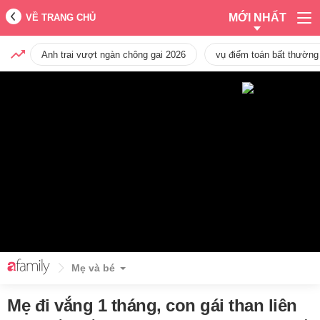
MỚI NHẤT
VỀ TRANG CHỦ
Anh trai vượt ngàn chông gai 2026
vụ điểm toán bất thường
Mẹ và bé
Mẹ đi vắng 1 tháng, con gái than liên