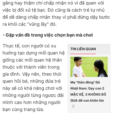
gắng hay thậm chí chấp nhận nó vì đã quen với
việc bị đối xử tệ bạc. Đó cũng là cách trẻ tự nhủ
để dễ dàng chấp nhận thay vì phải đứng dậy bước
ra khỏi các "vũng lầy" đó.
- Gặp vấn đề trong việc chọn bạn mà chơi
Thực tế, con người có xu
TIN LIÊN QUAN
hướng tạo dựng mối quan hệ
giống các mối quan hệ thân
thuộc với thành viên trong
gia đình. Vậy nên, theo thói
quen hồi bé, những đứa trẻ
Mẹ "thần đồng" Đỗ
này sẽ có khả năng chơi với
Nhật Nam: Dạy con 2
MẶC KỆ, 3 KHÔNG BỎ
những người từng ngược đãi
QUA để con khôn lớn
mình cao hơn những người
bạn cùng trang lứa.