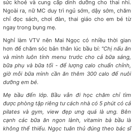
sức khoẻ và cung cấp dinh dưỡng cho thai nhi.
Ngoài ra, nữ MC duy trì ngủ sớm, dậy sớm, chăm
chỉ đọc sách, chơi đàn, thai giáo cho em bé từ
ngay trong bụng mẹ.
Nghỉ làm VTV nên Mai Ngọc có nhiều thời gian
hơn để chăm sóc bản thân lúc bầu bí:
"Chị nấu ăn
và mình luôn tính menu trước cho cả bữa sáng,
bữa phụ và bữa tối - để lượng calo chuẩn chỉnh,
giờ mỗi bữa mình cần ăn thêm 300 calo để nuôi
dưỡng em bé.
Mẹ bầu đến lớp. Bầu vẫn đi học chăm chỉ tìm
được phòng tập riêng tư cách nhà có 5 phút có cả
pilates và gym, view đẹp ưng quá là ưng. Bên
cạnh các bữa ăn ngon lành, vitamin bà bầu là
không thể thiếu. Ngọc tuân thủ đúng theo bác sĩ