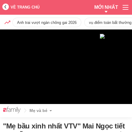
MỚI NHẤT
VỀ TRANG CHỦ
Anh trai vượt ngàn chông gai 2026
vụ điểm toán bất thường
Mẹ và bé
"Mẹ bầu xinh nhất VTV" Mai Ngọc tiết