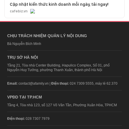
Cập nhật kiến thức kinh doanh mỗi ngày, tải ngay!
cafebiz.vn
CHỊU TRÁCH NHIỆM QUẢN LÝ NỘI DUNG
Bà Nguyễn Bích Minh
TRỤ SỞ HÀ NỘI
Tầng 21, Tòa nhà Center Building, Hapulico Complex, Số 01, phố
Nguyễn Huy Tưởng, phường Thanh Xuân, thành phố Hà Nội
Email:
contact@afamily.vn |
Điện thoại:
024 7309 5555, máy lẻ 62.370
VPĐD TẠI TP.HCM
Tầng 4, Tòa nhà 123, số 127 Võ Văn Tần, Phường Xuân Hòa, TPHCM
Điện thoại:
028 7307 7979