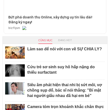
Bứt phá doanh thu Online, xây dựng uy tín lâu dài!
Đăng ký ngay!
bizfly.vn
CÙNG MỤC
ĐANG HOT
Làm sao để nói với con về SỰ CHIA LY?
Cứu trẻ sơ sinh suy hô hấp nặng do
thiếu surfactant
Siêu âm phát hiện thai nhi bị sứt môi, vợ
chồng sụp đổ, bác sĩ nói thẳng: "Bí mật
hai người giấu nhau đã hại em bé"
Camera tóm trọn khoảnh khắc chân thực