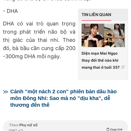
- DHA
TIN LIÊN QUAN
DHA có vai trò quan trọng
trong phát triển não bộ và
thị giác của thai nhi. Theo
đó, bà bầu cần cung cấp 200
Diện mạo Mai Ngọc
-300mg DHA mỗi ngày.
thay đổi thế nào khi
mang thai ở tuổi 35?
Cảnh "một nách 2 con" phiên bản dâu hào
môn Đông Nhi: Sao mà nó "dịu kha", dễ
thương đến thế
Theo
Phụ nữ số
Copy link
(GMT +7)