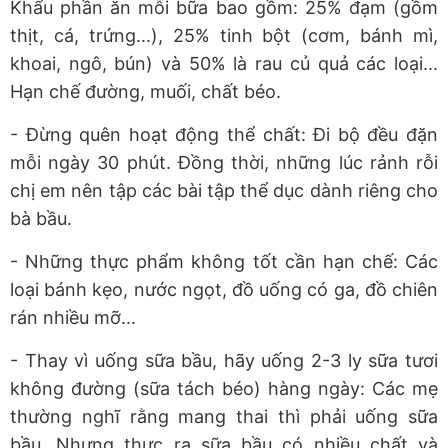
Khẩu phần ăn mỗi bữa bao gồm: 25% đạm (gồm
thịt, cá, trứng...), 25% tinh bột (cơm, bánh mì,
khoai, ngô, bún) và 50% là rau củ quả các loại...
Hạn chế đường, muối, chất béo.
- Đừng quên hoạt động thể chất: Đi bộ đều đặn
mỗi ngày 30 phút. Đồng thời, những lúc rảnh rỗi
chị em nên tập các bài tập thể dục dành riêng cho
bà bầu.
- Những thực phẩm không tốt cần hạn chế: Các
loại bánh kẹo, nước ngọt, đồ uống có ga, đồ chiên
rán nhiều mỡ...
- Thay vì uống sữa bầu, hãy uống 2-3 ly sữa tươi
không đường (sữa tách béo) hàng ngày: Các mẹ
thường nghĩ rằng mang thai thì phải uống sữa
bầu. Nhưng thực ra sữa bầu có nhiều chất và