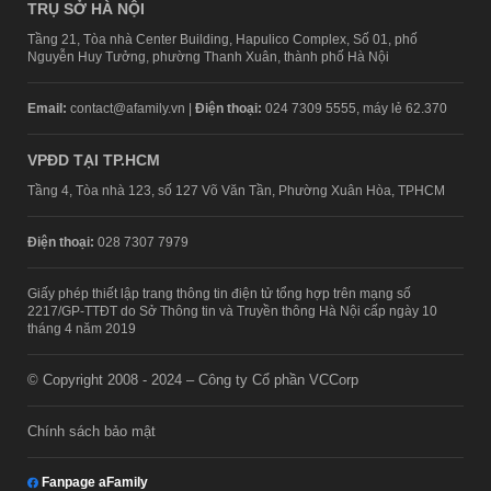
TRỤ SỞ HÀ NỘI
Tầng 21, Tòa nhà Center Building, Hapulico Complex, Số 01, phố
Nguyễn Huy Tưởng, phường Thanh Xuân, thành phố Hà Nội
Email:
contact@afamily.vn |
Điện thoại:
024 7309 5555, máy lẻ 62.370
VPĐD TẠI TP.HCM
Tầng 4, Tòa nhà 123, số 127 Võ Văn Tần, Phường Xuân Hòa, TPHCM
Điện thoại:
028 7307 7979
Giấy phép thiết lập trang thông tin điện tử tổng hợp trên mạng số
2217/GP-TTĐT do Sở Thông tin và Truyền thông Hà Nội cấp ngày 10
tháng 4 năm 2019
© Copyright 2008 - 2024 – Công ty Cổ phần VCCorp
Chính sách bảo mật
Fanpage aFamily