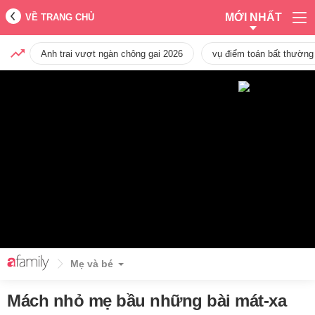
MỚI NHẤT
VỀ TRANG CHỦ
Anh trai vượt ngàn chông gai 2026
vụ điểm toán bất thường
Mẹ và bé
Mách nhỏ mẹ bầu những bài mát-xa