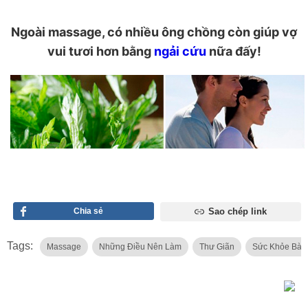
Ngoài massage, có nhiều ông chồng còn giúp vợ
vui tươi hơn bằng
ngải cứu
nữa đấy!
Chia sẻ
Sao chép link
Tags:
Massage
Những Điều Nên Làm
Thư Giãn
Sức Khỏe Bà 