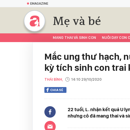
EMAGAZINE
Mẹ và bé
MANG THAI VÀ SINH CON
NUÔI DẠY CON C
Mắc ung thư hạch, n
kỳ tích sinh con tra
THÁI BÌNH,
14:10 29/10/2020
CHIA SẺ
22 tuổi, L. nhận kết quả U l
nhưng cô đã mang thai và si