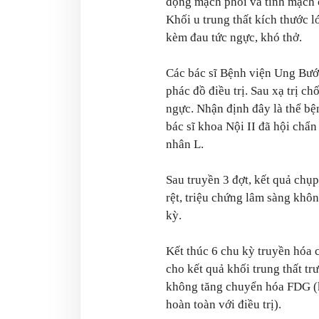
động mạch phổi và tĩnh mạch 
Khối u trung thất kích thước l
kèm đau tức ngực, khó thở.
Các bác sĩ Bệnh viện Ung Bướu
phác đồ điều trị. Sau xạ trị c
ngực. Nhận định đây là thể bện
bác sĩ khoa Nội II đã hội chẩn
nhân L.
Sau truyền 3 đợt, kết quả chụp
rệt, triệu chứng lâm sàng khôn
kỳ.
Kết thúc 6 chu kỳ truyền hóa
cho kết quả khối trung thất t
không tăng chuyển hóa FDG (k
hoàn toàn với điều trị).