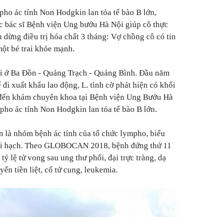
mpho ác tính Non Hodgkin lan tỏa tế bào B lớn,
c bác sĩ Bệnh viện Ung bướu Hà Nội giúp cô thực
an dừng điều trị hóa chất 3 tháng: Vợ chồng cô có tin
một bé trai khỏe mạnh.
ổi ở Ba Đồn - Quảng Trạch - Quảng Bình. Đầu năm
 đi xuất khẩu lao động, L. tình cờ phát hiện có khối
 đến khám chuyên khoa tại Bệnh viện Ung Bướu Hà
ho ác tính Non Hodgkin lan tỏa tế bào B lớn.
 là nhóm bệnh ác tính của tổ chức lympho, biểu
goài hạch. Theo GLOBOCAN 2018, bệnh đứng thứ 11
tỷ lệ tử vong sau ung thư phổi, đại trực tràng, dạ
uyến tiền liệt, cổ tử cung, leukemia.