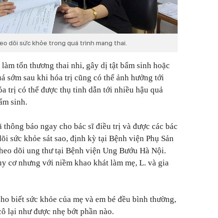
eo dõi sức khỏe trong quá trình mang thai.
ể làm tổn thương thai nhi, gây dị tật bẩm sinh hoặc
uá sớm sau khi hóa trị cũng có thể ảnh hưởng tới
óa trị có thể được thụ tinh dẫn tới nhiều hậu quả
bẩm sinh.
đã thông báo ngay cho bác sĩ điều trị và được các bác
dõi sức khỏe sát sao, định kỳ tại Bệnh viện Phụ Sản
heo dõi ung thư tại Bệnh viện Ung Bướu Hà Nội.
uy cơ nhưng với niềm khao khát làm mẹ, L. và gia
cho biết sức khỏe của mẹ và em bé đều bình thường,
cô lại như được nhẹ bớt phần nào.