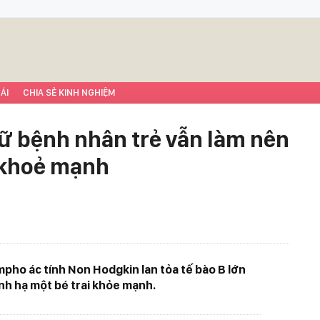
ÁI
CHIA SẺ KINH NGHIỆM
ữ bệnh nhân trẻ vẫn làm nên
i khoẻ mạnh
ympho ác tính Non Hodgkin lan tỏa tế bào B lớn
nh hạ một bé trai khỏe mạnh.