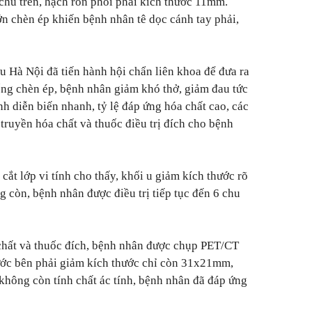
chủ trên, hạch rốn phổi phải kích thước 11mm.
ớn chèn ép khiến bệnh nhân tê dọc cánh tay phải,
 Hà Nội đã tiến hành hội chẩn liên khoa để đưa ra
hống chèn ép, bệnh nhân giảm khó thở, giảm đau tức
h diễn biến nhanh, tỷ lệ đáp ứng hóa chất cao, các
 truyền hóa chất và thuốc điều trị đích cho bệnh
 cắt lớp vi tính cho thấy, khối u giảm kích thước rõ
g còn, bệnh nhân được điều trị tiếp tục đến 6 chu
 chất và thuốc đích, bệnh nhân được chụp PET/CT
rước bên phải giảm kích thước chỉ còn 31x21mm,
hông còn tính chất ác tính, bệnh nhân đã đáp ứng