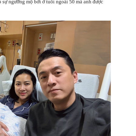
ỏ sự ngưỡng mộ bởi ở tuổi ngoài 50 mà anh được