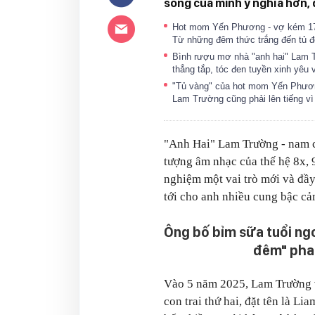
sống của mình ý nghĩa hơn, 
Hot mom Yến Phương - vợ kém 17 tu
Từ những đêm thức trắng đến tủ 
Bình rượu mơ nhà "anh hai" Lam T
thẳng tắp, tóc đen tuyền xinh yêu
"Tủ vàng" của hot mom Yến Phương
Lam Trường cũng phải lên tiếng v
"Anh Hai" Lam Trường - nam ca
tượng âm nhạc của thế hệ 8x, 9
nghiệm một vai trò mới và đầy
tới cho anh nhiều cung bậc cả
Ông bố bỉm sữa tuổi ngo
đêm" pha 
Vào 5 năm 2025, Lam Trường 
con trai thứ hai, đặt tên là L