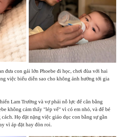
an đưa con gái lớn Phoebe đi học, chơi đùa với hai
ông việc biểu diễn sao cho không ảnh hưởng tới gia
khiến Lam Trường và vợ phải nỗ lực để cân bằng
ebe không cảm thấy "lép vế" vì có em nhỏ, và để bé
 cách. Họ đặt nặng việc giáo dục con bằng sự gần
ay vì áp đặt hay đòn roi.