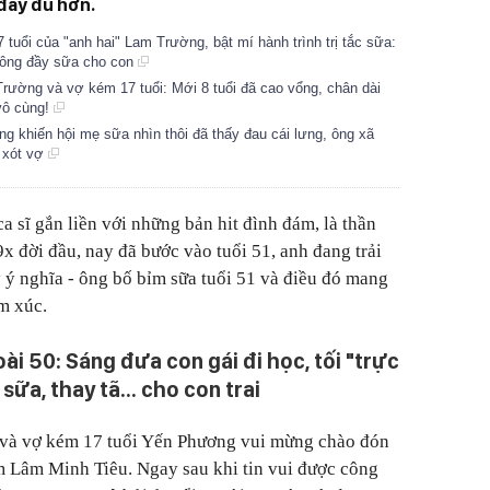
đầy đủ hơn.
ổi của "anh hai" Lam Trường, bật mí hành trình trị tắc sữa:
đông đầy sữa cho con
rường và vợ kém 17 tuổi: Mới 8 tuổi đã cao vổng, chân dài
 vô cùng!
 khiến hội mẹ sữa nhìn thôi đã thấy đau cái lưng, ông xã
ì xót vợ
 sĩ gắn liền với những bản hit đình đám, là thần
x đời đầu, nay đã bước vào tuổi 51, anh đang trải
 ý nghĩa - ông bố bỉm sữa tuổi 51 và điều đó mang
m xúc.
ài 50: Sáng đưa con gái đi học, tối "trực
sữa, thay tã... cho con trai
và vợ kém 17 tuổi Yến Phương vui mừng chào đón
iam Lâm Minh Tiêu. Ngay sau khi tin vui được công