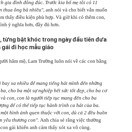
ch gia đình đông đúc. Trước kia bố mẹ tôi có 11
n thua ông bà nhiều"
, anh nói và cho biết vẫn muốn
ảm thấy điều kiện phù hợp. Và giờ khi có thêm con,
ình ý nghĩa hơn, đầy đủ hơn.
, từng bật khóc trong ngày đầu tiên đưa
 gái đi học mẫu giáo
người hâm mộ, Lam Trường luôn nói về các con bằng
.
i bay xa nhiều để mang tiếng hát mình đến những
ba, cho ba một sự nghiệp hết sức tốt đẹp, cho ba cơ
 và con, con là người tiếp tục mang đến cho ba
ượng để có thể tiếp tục hành trình ca hát của ba.
 một hình ảnh quen thuộc với con, dù cả 2 đều buồn
ôn yêu thương con".
Anh chia sẻ rằng việc thường
 con gái khiến anh cảm thấy xót xa vô cùng.