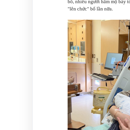
bố, nhiều người hâm mộ bày t
"lên chức" bố lần nữa.