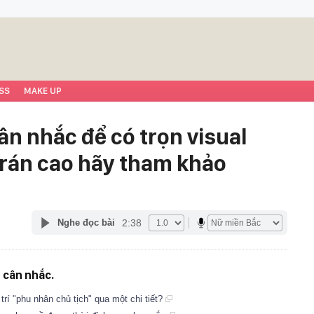
SS
MAKE UP
ân nhắc để có trọn visual
trán cao hãy tham khảo
2:38
Nghe đọc bài
 cân nhắc.
rí "phu nhân chủ tịch" qua một chi tiết?