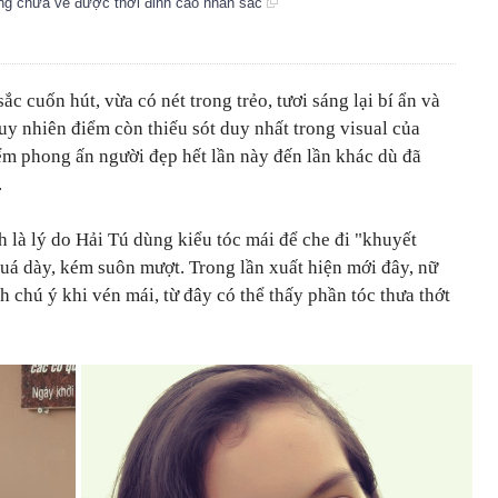
ưng chưa về được thời đỉnh cao nhan sắc
c cuốn hút, vừa có nét trong trẻo, tươi sáng lại bí ẩn và
uy nhiên điểm còn thiếu sót duy nhất trong visual của
ểm phong ấn người đẹp hết lần này đến lần khác dù đã
.
h là lý do Hải Tú dùng kiểu tóc mái để che đi "khuyết
quá dày, kém suôn mượt. Trong lần xuất hiện mới đây, nữ
h chú ý khi vén mái, từ đây có thể thấy phần tóc thưa thớt