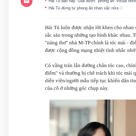
Hải Tú dạo này: Giải được “phong ấn” visual nh
Hải Tú đừng tự phong ấn nhan sắc nữa
Hải Tú luôn được nhận lời khen cho nhan sắ
sắc sảo trong những tạo hình khác nhau. T
"nàng thơ" nhà M-TP chính là tóc mái - đi
được cộng đồng mạng nhiệt tình nhắc nhở
Có vầng trán lẫn đường chân tóc cao, chín
điểm" và thường bị chê trách khi tóc mái 
diễn viên/người mẫu tiếp tục khiến dân tìn
của cô ở những góc chụp này.