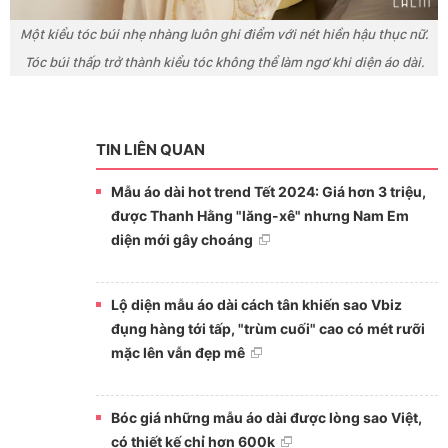
Một kiểu tóc búi nhẹ nhàng luôn ghi điểm với nét hiền hậu thục nữ.
Tóc búi thấp trở thành kiểu tóc không thể làm ngơ khi diện áo dài.
TIN LIÊN QUAN
Mẫu áo dài hot trend Tết 2024: Giá hơn 3 triệu,
được Thanh Hằng "lăng-xê" nhưng Nam Em
diện mới gây choáng
Lộ diện mẫu áo dài cách tân khiến sao Vbiz
đụng hàng tới tấp, "trùm cuối" cao có mét rưỡi
mặc lên vẫn đẹp mê
Bóc giá những mẫu áo dài được lòng sao Việt,
có thiết kế chỉ hơn 600k