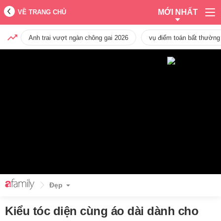
MỚI NHẤT
VỀ TRANG CHỦ
Anh trai vượt ngàn chông gai 2026
vụ điểm toán bất thường
Đẹp
Kiểu tóc diện cùng áo dài dành cho