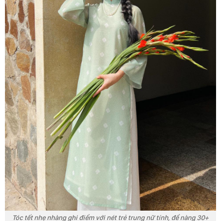
Tóc tết nhẹ nhàng ghi điểm với nét trẻ trung nữ tính, để nàng 30+