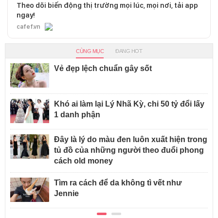
Theo dõi biến động thị trường mọi lúc, mọi nơi, tải app
ngay!
cafef.vn
CÙNG MỤC
ĐANG HOT
Vẻ đẹp lệch chuẩn gây sốt
Khó ai làm lại Lý Nhã Kỳ, chi 50 tỷ đổi lấy
1 danh phận
Đây là lý do màu đen luôn xuất hiện trong
tủ đồ của những người theo đuổi phong
cách old money
Tìm ra cách để da không tì vết như
Jennie