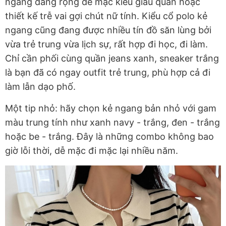
ngang dáng rộng để mặc kiểu giấu quần hoặc
thiết kế trễ vai gợi chút nữ tính. Kiểu cổ polo kẻ
ngang cũng đang được nhiều tín đồ săn lùng bởi
vừa trẻ trung vừa lịch sự, rất hợp đi học, đi làm.
Chỉ cần phối cùng quần jeans xanh, sneaker trắng
là bạn đã có ngay outfit trẻ trung, phù hợp cả đi
làm lẫn dạo phố.
Một tip nhỏ: hãy chọn kẻ ngang bản nhỏ với gam
màu trung tính như xanh navy - trắng, đen
-
trắng
hoặc be
-
trắng. Đây là những combo không bao
giờ lỗi thời, dễ mặc đi mặc lại nhiều năm.