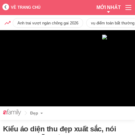
MỚI NHẤT
VỀ TRANG CHỦ
Anh trai vượt ngàn chông gai 2026
vụ điểm toán bất thường
Đẹp
Kiểu áo diện thu đẹp xuất sắc, nói