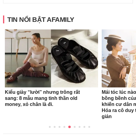
TIN NỔI BẬT AFAMILY
Kiểu giày “lười” nhưng trông rất
Mái tóc lúc nà
sang: 8 mẫu mang tinh thần old
bồng bềnh củ
money, xỏ chân là đi.
khiến cư dân 
Hóa ra cô duy t
giản