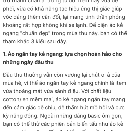
trở thành chân ái trong tủ đồ. Item này vừa dễ
phối, vừa có khả năng tạo hiệu ứng thị giác giúp
vóc dáng thêm cân đối, lại mang tinh thần phóng
khoáng rất hợp không khí se lạnh. Để diện áo kẻ
ngang "chuẩn đẹp" trong mùa thu này, bạn có thể
tham khảo 3 kiểu sau đây.
1. Áo ngắn tay kẻ ngang: lựa chọn hoàn hảo cho
những ngày đầu thu
Đầu thu thường vẫn còn vương lại chút oi ả của
mùa hè, vì thế áo ngắn tay kẻ ngang chính là item
vừa thoáng mát vừa sành điệu. Với chất liệu
cotton/len mềm mại, áo kẻ ngang ngắn tay mang
đến cảm giác dễ chịu, dễ thấm hút mồ hôi và cực
kỳ năng động. Ngoài những dáng basic ôm gọn,
bạn có thể thử các phiên bản biến tấu như áo kẻ