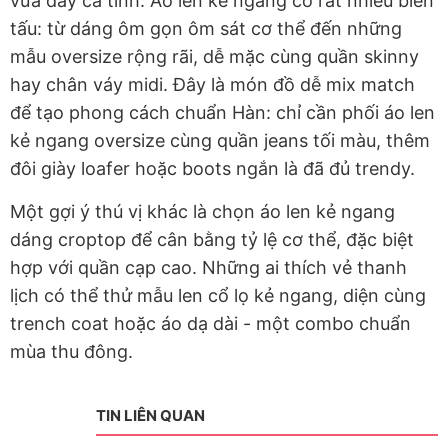
vừa đầy cá tính. Áo len kẻ ngang có rất nhiều biến
tấu: từ dáng ôm gọn ôm sát cơ thể đến những
mẫu oversize rộng rãi, dễ mặc cùng quần skinny
hay chân váy midi. Đây là món đồ dễ mix match
để tạo phong cách chuẩn Hàn: chỉ cần phối áo len
kẻ ngang oversize cùng quần jeans tối màu, thêm
đôi giày loafer hoặc boots ngắn là đã đủ trendy.
Một gợi ý thú vị khác là chọn áo len kẻ ngang
dáng croptop để cân bằng tỷ lệ cơ thể, đặc biệt
hợp với quần cạp cao. Những ai thích vẻ thanh
lịch có thể thử mẫu len cổ lọ kẻ ngang, diện cùng
trench coat hoặc áo dạ dài
-
một combo chuẩn
mùa thu đông.
TIN LIÊN QUAN