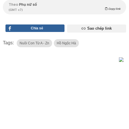
Theo
Phụ nữ số
Copy link
(GMT +7)
Chia sẻ
Sao chép link
Tags:
Nuôi Con Từ A - Zn
Hồ Ngộc Hà