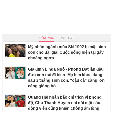
CÙNG MỤC
ĐANG HOT
Mỹ nhân ngành múa SN 1992 bí mật sinh
con cho đại gia: Cuộc sống hiện tại gây
choáng ngợp
Gia đình Linda Ngô - Phong Đạt lần đầu
đưa con trai đi biển: Mẹ bỉm khoe dáng
sau 3 tháng sinh con, "cậu cả" càng lớn
càng giống bố
Quang Hải nhận bão chỉ trích vì phong
độ, Chu Thanh Huyền chỉ nói một câu
động viên cũng khiến chồng ấm lòng