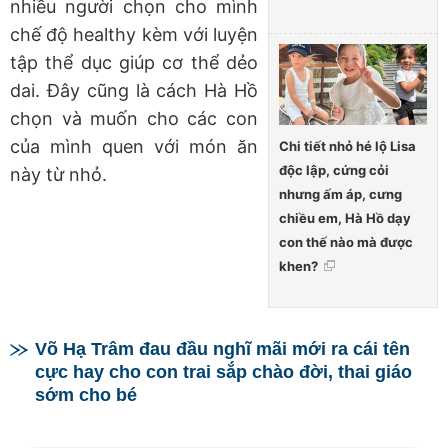
nhiều người chọn cho mình
chế độ healthy kèm với luyện
tập thể dục giúp cơ thể dẻo
dai. Đây cũng là cách Hà Hồ
chọn và muốn cho các con
của mình quen với món ăn
Chi tiết nhỏ hé lộ Lisa
độc lập, cứng cỏi
này từ nhỏ.
nhưng ấm áp, cưng
chiều em, Hà Hồ dạy
con thế nào mà được
khen?
Võ Hạ Trâm đau đầu nghĩ mãi mới ra cái tên
cực hay cho con trai sắp chào đời, thai giáo
sớm cho bé