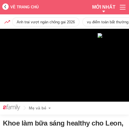
MỚI NHẤT
VỀ TRANG CHỦ
Anh trai vượt ngàn chông gai 2026
vụ điểm toán bất thường
Mẹ và bé
Khoe làm bữa sáng healthy cho Leon,