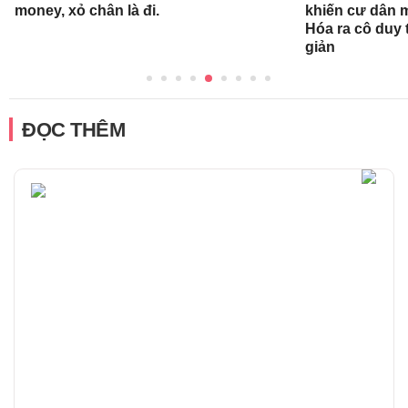
money, xỏ chân là đi.
khiến cư dân 
Hóa ra cô duy t
giản
ĐỌC THÊM