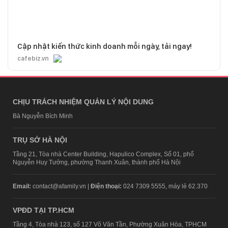
Cập nhật kiến thức kinh doanh mỗi ngày, tải ngay!
cafebiz.vn
CHỊU TRÁCH NHIỆM QUẢN LÝ NỘI DUNG
Bà Nguyễn Bích Minh
TRỤ SỞ HÀ NỘI
Tầng 21, Tòa nhà Center Building, Hapulico Complex, Số 01, phố
Nguyễn Huy Tưởng, phường Thanh Xuân, thành phố Hà Nội
Email:
contact@afamily.vn |
Điện thoại:
024 7309 5555, máy lẻ 62.370
VPĐD TẠI TP.HCM
Tầng 4, Tòa nhà 123, số 127 Võ Văn Tần, Phường Xuân Hòa, TPHCM