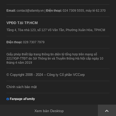
Email:
contact@afamily.vn |
Điện thoại:
024 7309 5555, máy lẻ 62.370
VPĐD TẠI TP.HCM
Tầng 4, Tòa nhà 123, số 127 Võ Văn Tần, Phường Xuân Hòa, TPHCM
Điện thoại:
028 7307 7979
Giấy phép thiết lập trang thông tin điện tử tổng hợp trên mạng số
2217/GP-TTĐT do Sở Thông tin và Truyền thông Hà Nội cấp ngày 10
tháng 4 năm 2019
© Copyright 2008 - 2024 – Công ty Cổ phần VCCorp
Chính sách bảo mật
Fanpage aFamily
Xem bản Desktop